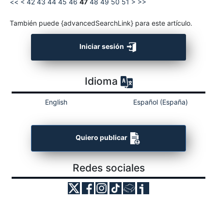
<<
<
42
43
44
45
46
47
48
49
50
51
>
>>
También puede {advancedSearchLink} para este artículo.
Iniciar sesión
Idioma
English
Español (España)
Quiero publicar
Redes sociales