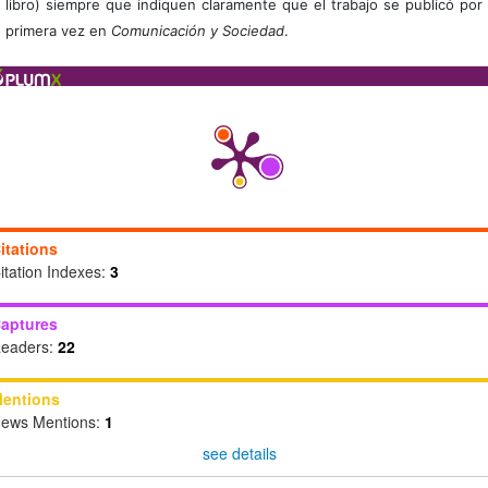
libro) siempre que indiquen claramente que el trabajo se publicó por
primera vez en
Comunicación y Sociedad
.
itations
itation Indexes:
3
aptures
eaders:
22
entions
ews Mentions:
1
see details