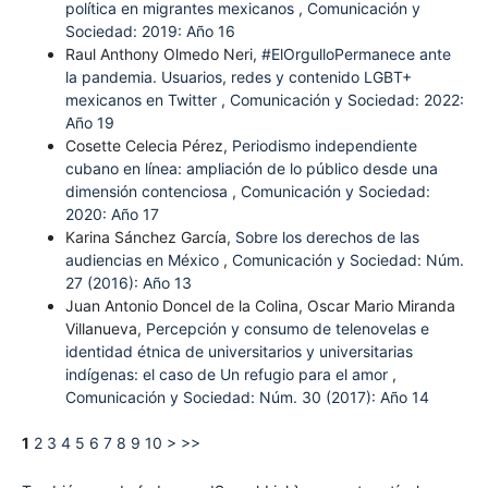
política en migrantes mexicanos
,
Comunicación y
Sociedad: 2019: Año 16
Raul Anthony Olmedo Neri,
#ElOrgulloPermanece ante
la pandemia. Usuarios, redes y contenido LGBT+
mexicanos en Twitter
,
Comunicación y Sociedad: 2022:
Año 19
Cosette Celecia Pérez,
Periodismo independiente
cubano en línea: ampliación de lo público desde una
dimensión contenciosa
,
Comunicación y Sociedad:
2020: Año 17
Karina Sánchez García,
Sobre los derechos de las
audiencias en México
,
Comunicación y Sociedad: Núm.
27 (2016): Año 13
Juan Antonio Doncel de la Colina, Oscar Mario Miranda
Villanueva,
Percepción y consumo de telenovelas e
identidad étnica de universitarios y universitarias
indígenas: el caso de Un refugio para el amor
,
Comunicación y Sociedad: Núm. 30 (2017): Año 14
1
2
3
4
5
6
7
8
9
10
>
>>