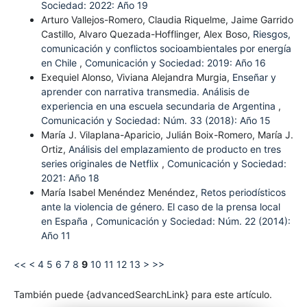
Sociedad: 2022: Año 19
Arturo Vallejos-Romero, Claudia Riquelme, Jaime Garrido
Castillo, Alvaro Quezada-Hofflinger, Alex Boso,
Riesgos,
comunicación y conflictos socioambientales por energía
en Chile
,
Comunicación y Sociedad: 2019: Año 16
Exequiel Alonso, Viviana Alejandra Murgia,
Enseñar y
aprender con narrativa transmedia. Análisis de
experiencia en una escuela secundaria de Argentina
,
Comunicación y Sociedad: Núm. 33 (2018): Año 15
María J. Vilaplana-Aparicio, Julián Boix-Romero, María J.
Ortiz,
Análisis del emplazamiento de producto en tres
series originales de Netflix
,
Comunicación y Sociedad:
2021: Año 18
María Isabel Menéndez Menéndez,
Retos periodísticos
ante la violencia de género. El caso de la prensa local
en España
,
Comunicación y Sociedad: Núm. 22 (2014):
Año 11
<<
<
4
5
6
7
8
9
10
11
12
13
>
>>
También puede {advancedSearchLink} para este artículo.