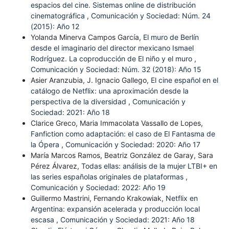
espacios del cine. Sistemas online de distribución
cinematográfica
,
Comunicación y Sociedad: Núm. 24
(2015): Año 12
Yolanda Minerva Campos García,
El muro de Berlín
desde el imaginario del director mexicano Ismael
Rodríguez. La coproducción de El niño y el muro
,
Comunicación y Sociedad: Núm. 32 (2018): Año 15
Asier Aranzubia, J. Ignacio Gallego,
El cine español en el
catálogo de Netflix: una aproximación desde la
perspectiva de la diversidad
,
Comunicación y
Sociedad: 2021: Año 18
Clarice Greco, Maria Immacolata Vassallo de Lopes,
Fanfiction como adaptación: el caso de El Fantasma de
la Ópera
,
Comunicación y Sociedad: 2020: Año 17
María Marcos Ramos, Beatriz González de Garay, Sara
Pérez Álvarez,
Todas ellas: análisis de la mujer LTBI+ en
las series españolas originales de plataformas
,
Comunicación y Sociedad: 2022: Año 19
Guillermo Mastrini, Fernando Krakowiak,
Netflix en
Argentina: expansión acelerada y producción local
escasa
,
Comunicación y Sociedad: 2021: Año 18