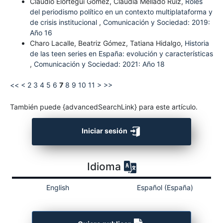
Claudio Elórtegui Gómez, Claudia Mellado Ruiz,
Roles
del periodismo político en un contexto multiplataforma y
de crisis institucional
,
Comunicación y Sociedad: 2019:
Año 16
Charo Lacalle, Beatriz Gómez, Tatiana Hidalgo,
Historia
de las teen series en España: evolución y características
,
Comunicación y Sociedad: 2021: Año 18
<<
<
2
3
4
5
6
7
8
9
10
11
>
>>
También puede {advancedSearchLink} para este artículo.
Iniciar sesión
Idioma
English
Español (España)