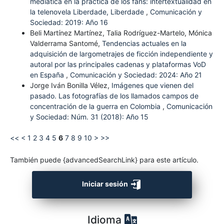
mediática en la práctica de los fans: intertextualidad en
la telenovela Liberdade, Liberdade
,
Comunicación y
Sociedad: 2019: Año 16
Beli Martínez Martínez, Talia Rodríguez-Martelo, Mónica
Valderrama Santomé,
Tendencias actuales en la
adquisición de largometrajes de ficción independiente y
autoral por las principales cadenas y plataformas VoD
en España
,
Comunicación y Sociedad: 2024: Año 21
Jorge Iván Bonilla Vélez,
Imágenes que vienen del
pasado. Las fotografías de los llamados campos de
concentración de la guerra en Colombia
,
Comunicación
y Sociedad: Núm. 31 (2018): Año 15
<<
<
1
2
3
4
5
6
7
8
9
10
>
>>
También puede {advancedSearchLink} para este artículo.
Iniciar sesión
Idioma