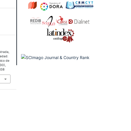
strada,
iedad:
ico de
(30),
838