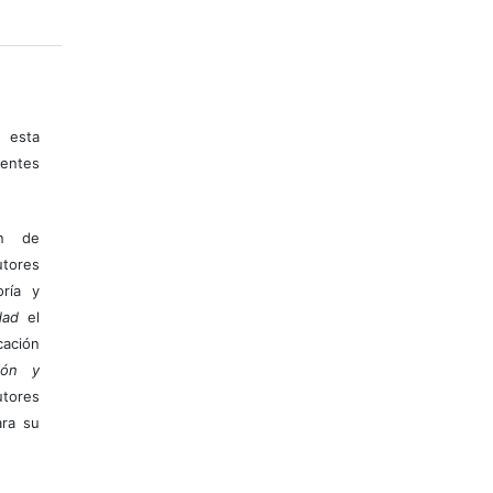
 esta
entes
ón de
tores
ría y
dad
el
ación
ión y
utores
ara su