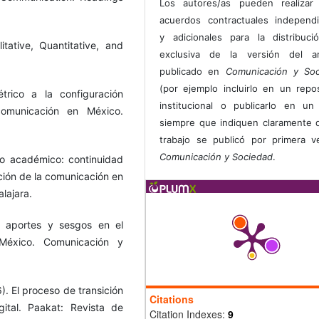
Los autores/as pueden realizar 
acuerdos contractuales independ
y adicionales para la distribuc
tative, Quantitative, and
exclusiva de la versión del art
publicado en
Comunicación y Soc
(por ejemplo incluirlo en un repos
trico a la configuración
institucional o publicarlo en un 
omunicación en México.
siempre que indiquen claramente 
trabajo se publicó por primera 
Comunicación y Sociedad
.
o académico: continuidad
ación de la comunicación en
lajara.
: aportes y sesgos en el
éxico. Comunicación y
). El proceso de transición
Citations
ital. Paakat: Revista de
Citation Indexes:
9