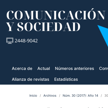
Acerca de
Actual
Números anteriores
Conv
Alianza de revistas
Estadísticas
Inicio
/
Archivos
/
Núm. 30 (2017): Año 14
/
30