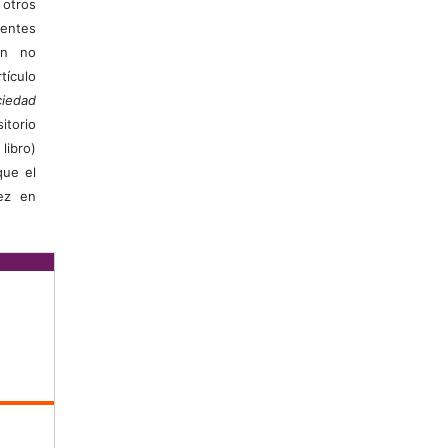
otros
ientes
ión no
ículo
iedad
itorio
libro)
que el
vez en