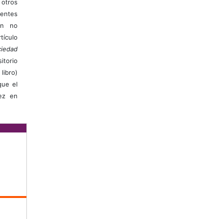
otros
ientes
ión no
ículo
iedad
itorio
libro)
que el
vez en