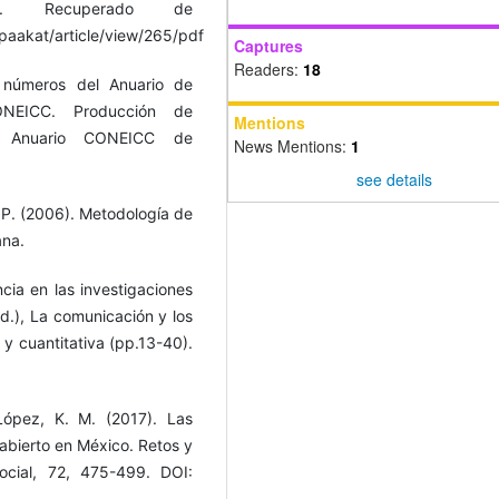
). Recuperado de
paakat/article/view/265/pdf
Captures
Readers:
18
 números del Anuario de
ONEICC. Producción de
Mentions
. Anuario CONEICC de
News Mentions:
1
see details
 P. (2006). Metodología de
ana.
cia en las investigaciones
d.), La comunicación y los
 y cuantitativa (pp.13-40).
López, K. M. (2017). Las
bierto en México. Retos y
ocial, 72, 475-499. DOI: