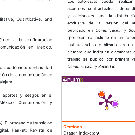
Los autores/as pueden realizar 
acuerdos contractuales independ
y adicionales para la distribuc
tative, Quantitative, and
exclusiva de la versión del art
publicado en
Comunicación y Soc
(por ejemplo incluirlo en un repos
trico a la configuración
institucional o publicarlo en un 
omunicación en México.
siempre que indiquen claramente 
trabajo se publicó por primera 
Comunicación y Sociedad
.
o académico: continuidad
ación de la comunicación en
lajara.
: aportes y sesgos en el
éxico. Comunicación y
). El proceso de transición
Citations
ital. Paakat: Revista de
Citation Indexes:
9