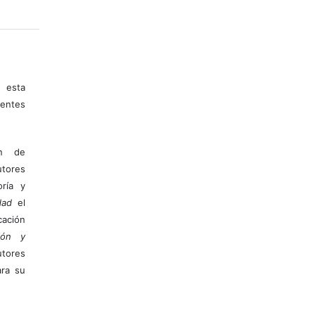
 esta
entes
ón de
tores
ría y
dad
el
ación
ión y
utores
ara su