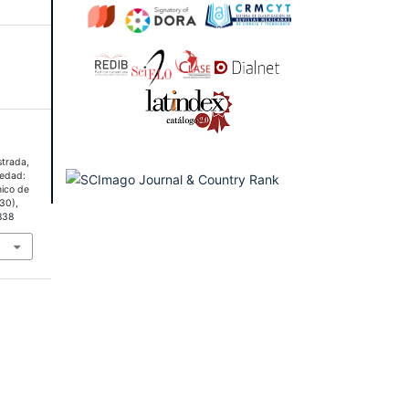
strada,
iedad:
ico de
(30),
838