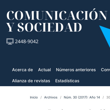
Acerca de
Actual
Números anteriores
Conv
Alianza de revistas
Estadísticas
Inicio
/
Archivos
/
Núm. 30 (2017): Año 14
/
30