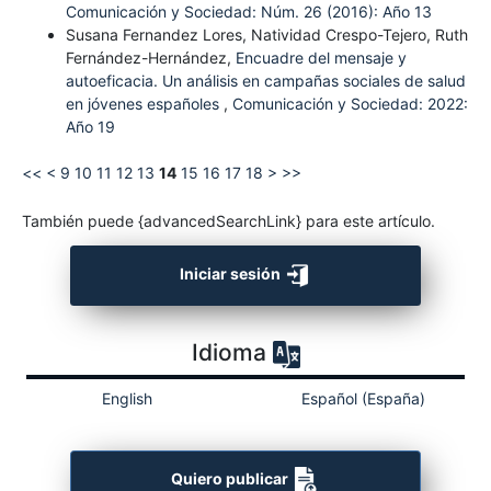
Comunicación y Sociedad: Núm. 26 (2016): Año 13
Susana Fernandez Lores, Natividad Crespo-Tejero, Ruth
Fernández-Hernández,
Encuadre del mensaje y
autoeficacia. Un análisis en campañas sociales de salud
en jóvenes españoles
,
Comunicación y Sociedad: 2022:
Año 19
<<
<
9
10
11
12
13
14
15
16
17
18
>
>>
También puede {advancedSearchLink} para este artículo.
Iniciar sesión
Idioma
English
Español (España)
Quiero publicar