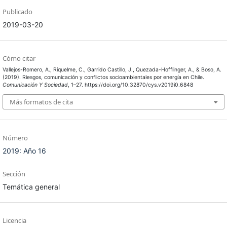
Publicado
2019-03-20
Cómo citar
Vallejos-Romero, A., Riquelme, C., Garrido Castillo, J., Quezada-Hofflinger, A., & Boso, A.
(2019). Riesgos, comunicación y conflictos socioambientales por energía en Chile.
Comunicación Y Sociedad
, 1–27. https://doi.org/10.32870/cys.v2019i0.6848
Más formatos de cita
Número
2019: Año 16
Sección
Temática general
Licencia