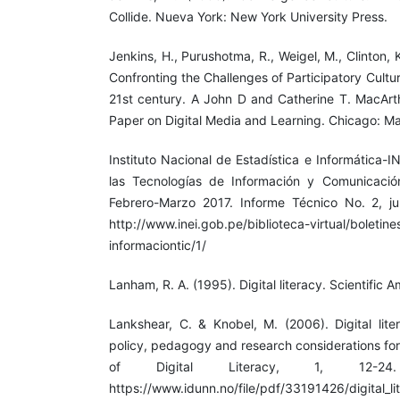
Collide. Nueva York: New York University Press.
Jenkins, H., Purushotma, R., Weigel, M., Clinton, 
Confronting the Challenges of Participatory Cultu
21st century. A John D and Catherine T. MacArt
Paper on Digital Media and Learning. Chicago: M
Instituto Nacional de Estadística e Informática-IN
las Tecnologías de Información y Comunicació
Febrero-Marzo 2017. Informe Técnico No. 2, j
http://www.inei.gob.pe/biblioteca-virtual/boletine
informaciontic/1/
Lanham, R. A. (1995). Digital literacy. Scientific 
Lankshear, C. & Knobel, M. (2006). Digital liter
policy, pedagogy and research considerations for
of Digital Literacy, 1, 12-2
https://www.idunn.no/file/pdf/33191426/digital_lit