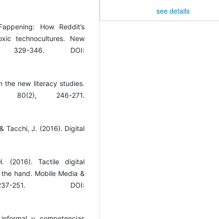
see details
Fappening: How Reddit’s
oxic technocultures. New
329-346. DOI:
in the new literacy studies.
, 80(2), 246-271.
, & Tacchi, J. (2016). Digital
. (2016). Tactile digital
 the hand. Mobile Media &
37-251. DOI:
e informal y competencias