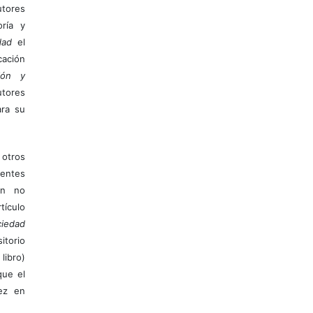
tores
ría y
dad
el
ación
ión y
utores
ara su
otros
ientes
ión no
ículo
iedad
itorio
libro)
que el
vez en