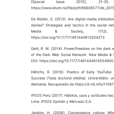
[Special Issue 2015], 21-35.
https://www.idunn.no/file/pdf/66808577/dk_20
De Ridder, S. (2013). Are digital media institutio
stories? Strategies and tactics in the social n
Media & Society, 17(3), 
https://doi.org/10.1177/1461444813504273
Gehl, R. W. (2014). Power/freedom on the dark w
of the Dark Web Social Network. New Media & S
DOI: https://doi.org/10.1177/1461444814554900
Hillrichs, R. (2016). Poetics of Early YouTube:
Success (Tesis doctoral inédita). Universitäts- 
Alemania. Recuperado de https://d-nb.info/110
IPSOS Perú (2017). Hábitos, usos y actitudes haci
Lima: IPSOS Opinión y Mercado S.A.
Jenkins, H. (2006). Convergence culture: 