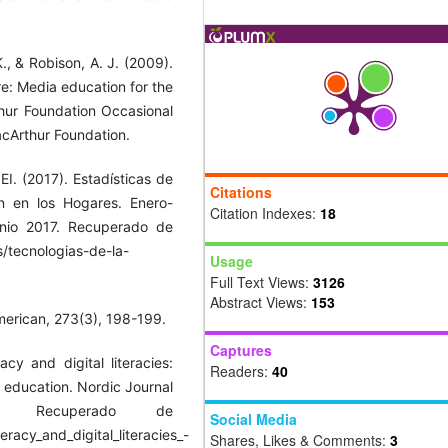
K., & Robison, A. J. (2009).
re: Media education for the
hur Foundation Occasional
acArthur Foundation.
EI. (2017). Estadísticas de
Citations
n en los Hogares. Enero-
Citation Indexes:
18
unio 2017. Recuperado de
s/tecnologias-de-la-
Usage
Full Text Views:
3126
Abstract Views:
153
American, 273(3), 198-199.
Captures
acy and digital literacies:
Readers:
40
 education. Nordic Journal
4. Recuperado de
Social Media
eracy_and_digital_literacies_-
Shares, Likes & Comments:
3