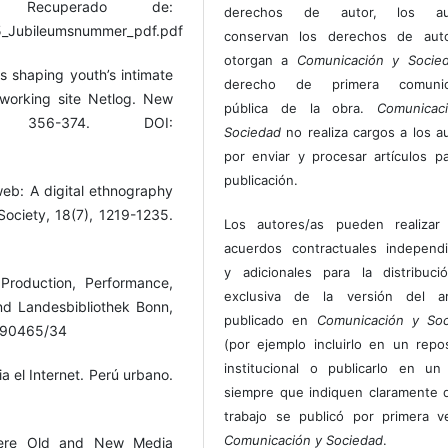
 Recuperado de:
derechos de autor, los au
15_Jubileumsnummer_pdf.pdf
conservan los derechos de auto
otorgan a
Comunicación y Socie
ns shaping youth’s intimate
derecho de primera comunic
etworking site Netlog. New
pública de la obra.
Comunicac
356-374. DOI:
Sociedad
no realiza cargos a los a
por enviar y procesar artículos p
publicación.
eb: A digital ethnography
ociety, 18(7), 1219-1235.
Los autores/as pueden realizar 
acuerdos contractuales independ
y adicionales para la distribuc
 Production, Performance,
exclusiva de la versión del art
und Landesbibliothek Bonn,
publicado en
Comunicación y Soc
9790465/34
(por ejemplo incluirlo en un repos
institucional o publicarlo en un 
a el Internet. Perú urbano.
siempre que indiquen claramente 
trabajo se publicó por primera 
Comunicación y Sociedad
.
Where Old and New Media