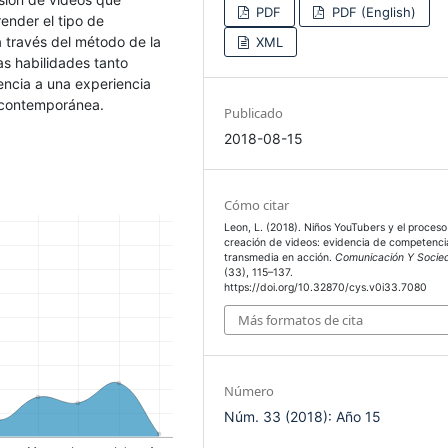
PDF
PDF (English)
ender el tipo de
 través del método de la
XML
tas habilidades tanto
encia a una experiencia
a contemporánea.
Publicado
2018-08-15
Cómo citar
Leon, L. (2018). Niños YouTubers y el proces
creación de videos: evidencia de competenci
transmedia en acción.
Comunicación Y Socie
(33), 115–137.
https://doi.org/10.32870/cys.v0i33.7080
Más formatos de cita
Número
Núm. 33 (2018): Año 15