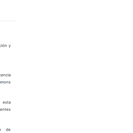
ción y
encia
mons
 esta
entes
ón de