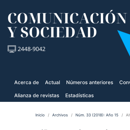
Acerca de
Actual
Números anteriores
Conv
Alianza de revistas
Estadísticas
Inicio
/
Archivos
/
Núm. 33 (2018): Año 15
/
Al