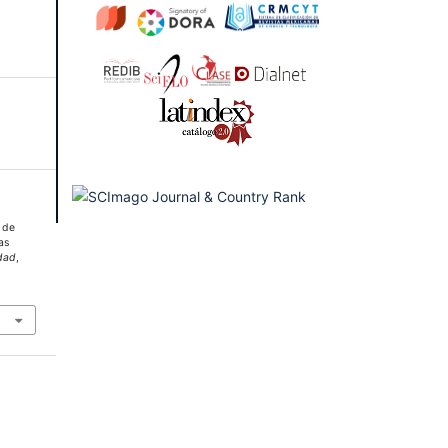
o de
as
dad
,