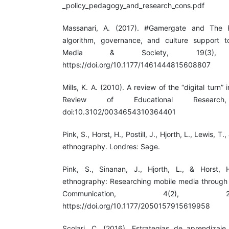
_policy_pedagogy_and_research_cons.pdf
Massanari, A. (2017). #Gamergate and The 
algorithm, governance, and culture support t
Media & Society, 19(3), 
https://doi.org/10.1177/1461444815608807
Mills, K. A. (2010). A review of the “digital turn” 
Review of Educational Research
doi:10.3102/0034654310364401
Pink, S., Horst, H., Postill, J., Hjorth, L., Lewis, T.
ethnography. Londres: Sage.
Pink, S., Sinanan, J., Hjorth, L., & Horst, H
ethnography: Researching mobile media through
Communication, 4(2), 2
https://doi.org/10.1177/2050157915619958
Scolari, C. (2016). Estrategias de aprendizaj