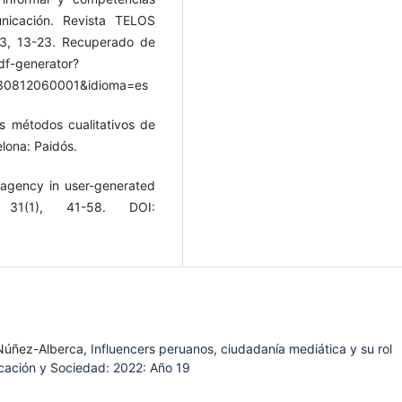
nicación. Revista TELOS
03, 13-23. Recuperado de
pdf-generator?
6030812060001&idioma=es
os métodos cualitativos de
lona: Paidós.
g agency in user-generated
 31(1), 41-58. DOI:
 Núñez-Alberca,
Influencers peruanos, ciudadanía mediática y su rol
ación y Sociedad: 2022: Año 19