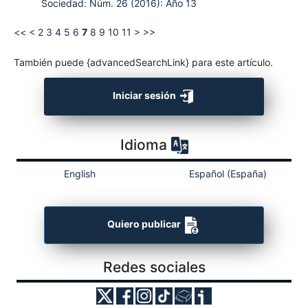
Sociedad: Núm. 26 (2016): Año 13
<<
<
2
3
4
5
6
7
8
9
10
11
>
>>
También puede {advancedSearchLink} para este artículo.
Iniciar sesión
Idioma
English
Español (España)
Quiero publicar
Redes sociales