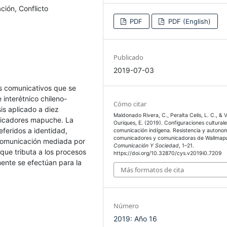
ción, Conflicto
PDF
PDF (English)
Publicado
2019-07-03
os comunicativos que se
e interétnico chileno-
Cómo citar
is aplicado a diez
Maldonado Rivera, C., Peralta Celis, L. C., & V
nicadores mapuche. La
Ouriques, E. (2019). Configuraciones culturale
eferidos a identidad,
comunicación indígena. Resistencia y autonom
comunicadores y comunicadoras de Wallmap
 comunicación mediada por
Comunicación Y Sociedad
, 1–21.
ue tributa a los procesos
https://doi.org/10.32870/cys.v2019i0.7209
lmente se efectúan para la
Más formatos de cita
Número
2019: Año 16