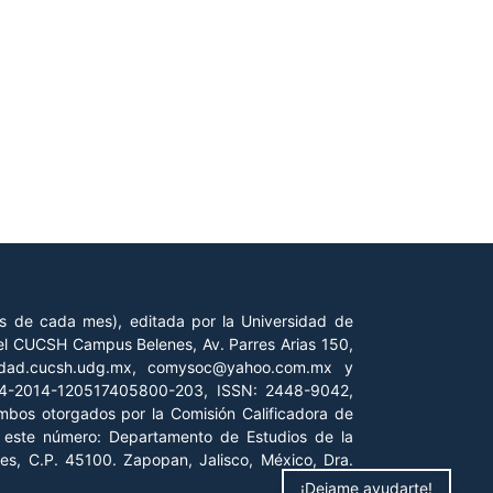
es de cada mes), editada por la Universidad de
 del CUCSH Campus Belenes, Av. Parres Arias 150,
iedad.cucsh.udg.mx, comysoc@yahoo.com.mx y
 04-2014-120517405800-203, ISSN: 2448-9042,
ambos otorgados por la Comisión Calificadora de
de este número: Departamento de Estudios de la
es, C.P. 45100. Zapopan, Jalisco, México, Dra.
¡Dejame ayudarte!