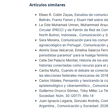
Artículos similares
Eliseo R. Colón Zayas,
Estudios de comunica
Beltrán, Frantz Fanon y Stuart Hall sobre de
La Ode Muhamad Umran, Muhammad Arsy
Circular (PRCC) y de Patrón de Red de Comun
North Button, Indonesia
,
Comunicación y S
Sara Moreira,
Comunicación para los comune
agroecológico en Portugal
,
Comunicación y
Aimiris Sosa Valcarcel, Emelina Galarza Fe
periodistas paramos” para la huelga femin
Celia Del Palacio Montiel,
Historia de los e
historias conectadas como recurso para el a
Carlos Muñiz,
Cuando el debate se conecta c
las elecciones federales mexicanas de 201
Carlos Vidales,
Pensando y teorizando la com
epistemológico y cibersemiótico
,
Comunica
Guillermo Orozco Gómez, Toby Miller,
La Te
Sociedad: Núm. 30 (2017): Año 14
Juan Ignacio Legaria, Gonzalo Andrés,
Comu
Argentina
,
Comunicación y Sociedad: 2026