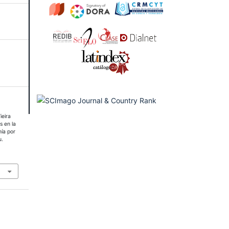
ieira
s en la
ía por
u.