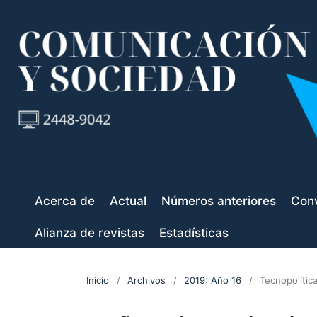
Acerca de
Actual
Números anteriores
Conv
Alianza de revistas
Estadísticas
Inicio
/
Archivos
/
2019: Año 16
/
Tecnopolítica