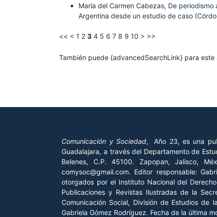
María del Carmen Cabezas,
De periodismo a
Argentina desde un estudio de caso (Córd
<<
<
1
2
3
4
5
6
7
8
9
10
>
>>
También puede {advancedSearchLink} para este a
Comunicación y Sociedad
, Año 23, es una pub
Guadalajara, a través del Departamento de Estud
Belenes, C.P. 45100. Zapopan, Jalisco, Mé
comysoc@gmail.com. Editor responsable: Gab
otorgados por el Instituto Nacional del Derech
Publicaciones y Revistas Ilustradas de la Sec
Comunicación Social, División de Estudios de 
Gabriela Gómez Rodríguez. Fecha de la última mod