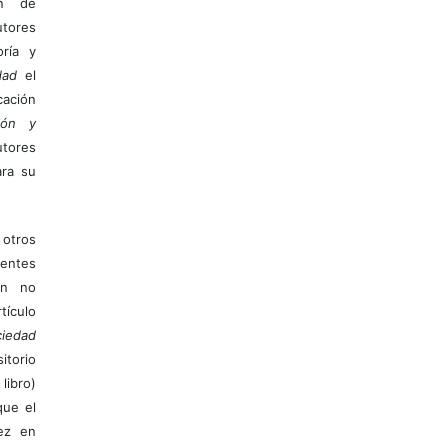
ón de
tores
ría y
dad
el
ación
ión y
utores
ara su
otros
ientes
ión no
ículo
iedad
itorio
libro)
que el
vez en