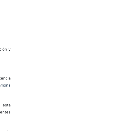
ción y
encia
mons
 esta
entes