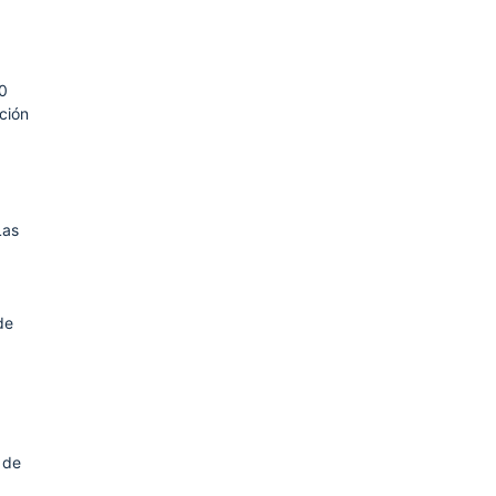
0
ción
Las
de
 de