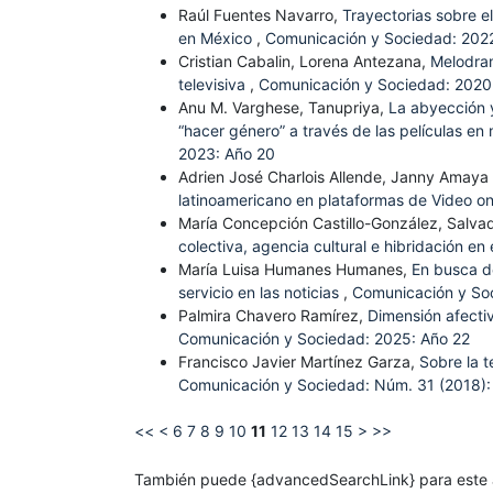
Raúl Fuentes Navarro,
Trayectorias sobre 
en México
,
Comunicación y Sociedad: 2022
Cristian Cabalin, Lorena Antezana,
Melodram
televisiva
,
Comunicación y Sociedad: 2020
Anu M. Varghese, Tanupriya,
La abyección y
“hacer género” a través de las películas e
2023: Año 20
Adrien José Charlois Allende, Janny Amaya T
latinoamericano en plataformas de Video 
María Concepción Castillo-González, Salva
colectiva, agencia cultural e hibridación e
María Luisa Humanes Humanes,
En busca de
servicio en las noticias
,
Comunicación y So
Palmira Chavero Ramírez,
Dimensión afectiv
Comunicación y Sociedad: 2025: Año 22
Francisco Javier Martínez Garza,
Sobre la 
Comunicación y Sociedad: Núm. 31 (2018):
<<
<
6
7
8
9
10
11
12
13
14
15
>
>>
También puede {advancedSearchLink} para este a