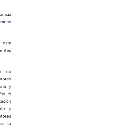
encia
mons
 esta
entes
ón de
tores
ría y
dad
el
ación
ión y
utores
ara su