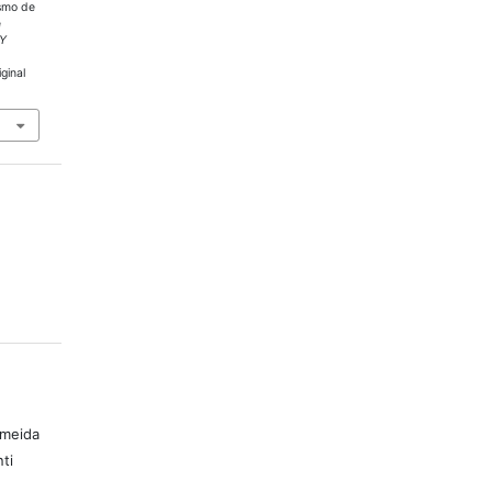
ismo de
e
 Y
ginal
lmeida
ti