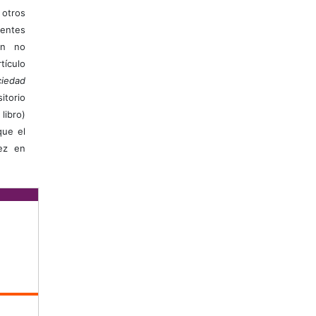
otros
ientes
ión no
ículo
iedad
itorio
libro)
que el
vez en