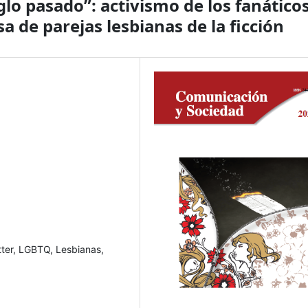
glo pasado”: activismo de los fanático
a de parejas lesbianas de la ficción
tter, LGBTQ, Lesbianas,