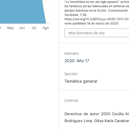
“La homofobia es tan del siglo pasado”: activ
los fanáticos de las telenovelas en defensa d
parejas lesbianas de la ficción.
Comunicación
Sociedad
, 1–28.
https://doi.org/10.32870/cys.v2020.7312 (Ori
work published 18 de marzo de 2020)
Más formatos de cita
Número
2020: Año 17
Sección
Temática general
Licencia
Derechos de autor 2020 Cecília A
Rodrigues Lima, Gêsa Karla Cavalcan