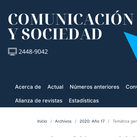
Acerca de
Actual
Números anteriores
Conv
Alianza de revistas
Estadísticas
Inicio
/
Archivos
/
2020: Año 17
/
Temática gen