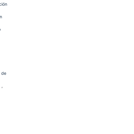
ción
ón
o
y de
3
,