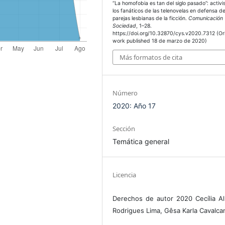
“La homofobia es tan del siglo pasado”: activ
los fanáticos de las telenovelas en defensa d
parejas lesbianas de la ficción.
Comunicación
Sociedad
, 1–28.
https://doi.org/10.32870/cys.v2020.7312 (Ori
work published 18 de marzo de 2020)
Más formatos de cita
Número
2020: Año 17
Sección
Temática general
Licencia
Derechos de autor 2020 Cecília A
Rodrigues Lima, Gêsa Karla Cavalcan