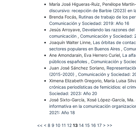
María José Higueras-Ruiz, Penélope Martín-
discursivo: recepción de Barbie (2023) en 
Brenda Focás,
Rutinas de trabajo de los per
Comunicación y Sociedad: 2019: Año 16
Jesús Arroyave,
Develando las razones del 
comunicación
,
Comunicación y Sociedad: 
Joaquín Walter Linne,
Las órbitas de contac
sectores populares en Buenos Aires
,
Comun
Ane Amondarain, Eva Herrero Curiel,
La alf
públicos españoles
,
Comunicación y Socie
Juan José Sánchez Soriano,
Representación
(2015-2020)
,
Comunicación y Sociedad: 2
Ximena Elizabeth Gregorio, María Luisa Silv
crónicas periodísticas de femicidios: el 
Sociedad: 2023: Año 20
José Sixto-García, Xosé López-García, Ma
informativa en la comunicación organizaci
2021: Año 18
<<
<
8
9
10
11
12
13
14
15
16
17
>
>>