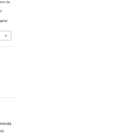
ismo de
e
 Y
ginal
lmeida
ti