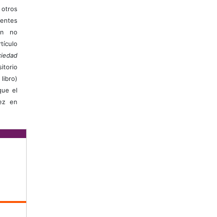
otros
ientes
ión no
ículo
iedad
itorio
libro)
que el
vez en