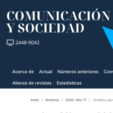
Acerca de
Actual
Números anteriores
Conv
Alianza de revistas
Estadísticas
Inicio
/
Archivos
/
2020: Año 17
/
Temática gen