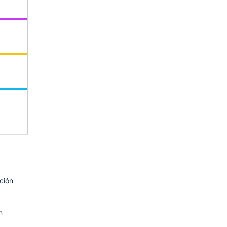
ción
n