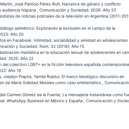
Martín, José Patricio Pérez-Rufí,
Narrativa de género y conflicto
la audiencia hispana
,
Comunicación y Sociedad: 2026: Año 23
iodistas de noticias policiales de la televisión en Argentina (2011-20
diálogo asimétrico: Explorando la exclusión en el campo de la
2023: Año 20
tos en Facebook. Intimidad, sociabilidad y amistad en adolescentes
icación y Sociedad: Núm. 32 (2018): Año 15
abetización mediática en la educación sexual de adolescentes en cen
dad: 2025: Año 22
 del colectivo LGBT+ en la ficción televisiva española contemporán
022: Año 19
a, Joselyn Pispira, Yamila Rubbo,
El marco ideológico discursivo en
crimen de María Soledad Morales como caso emblemático
,
Comunicació
. del Carmen Gómez de la Fuente,
La mensajería instantánea como fu
onal: WhatsApp Business en México y España
,
Comunicación y Socie