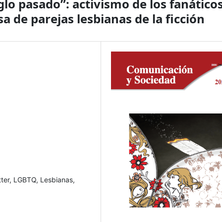
glo pasado”: activismo de los fanático
a de parejas lesbianas de la ficción
tter, LGBTQ, Lesbianas,