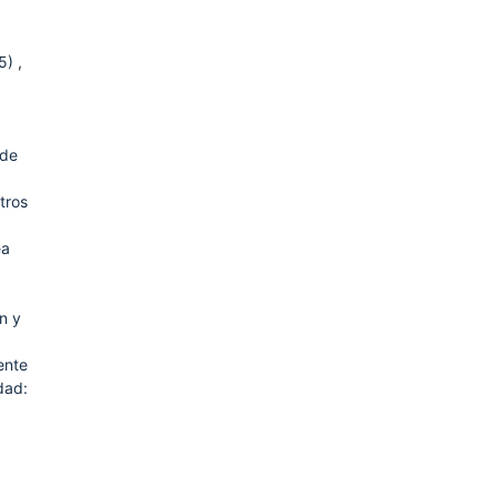
15)
,
 de
tros
ea
n y
ente
dad: