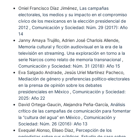
Oniel Francisco Díaz Jiménez,
Las campañas
electorales, los medios y su impacto en el compromiso
cívico de los mexicanos en la elección presidencial de
2012
,
Comunicación y Sociedad: Núm. 29 (2017): Año
14
Janny Amaya Trujillo, Adrien José Charlois Allende,
Memoria cultural y ficción audiovisual en la era de la
televisión en streaming. Una exploración en torno a la
serie Narcos como relato de memoria transnacional
,
Comunicación y Sociedad: Núm. 31 (2018): Año 15
Eva Salgado Andrade, Jesús Uriel Martínez Pacheco,
Mediación de género y preferencias político-electorales
en la prensa de opinión sobre los debates
presidenciales en México
,
Comunicación y Sociedad:
2025: Año 22
David Ortega-Gaucin, Alejandra Peña-García,
Análisis
crítico de las campañas de comunicación para fomentar
la “cultura del agua” en México
,
Comunicación y
Sociedad: Núm. 26 (2016): Año 13
Exequiel Alonso, Eliseo Diaz,
Percepción de los
periodistas sobre sus públicos. Estudio de caso sobre