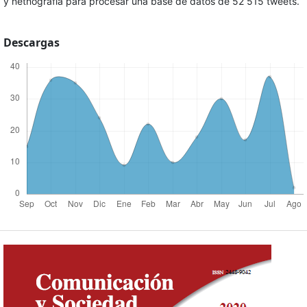
y netnografía para procesar una base de datos de 52 515 tweets.
Descargas