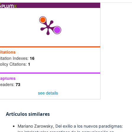
itations
itation Indexes:
16
olicy Citations:
1
aptures
eaders:
73
see details
Artículos similares
Mariano Zarowsky,
Del exilio a los nuevos paradigmas: