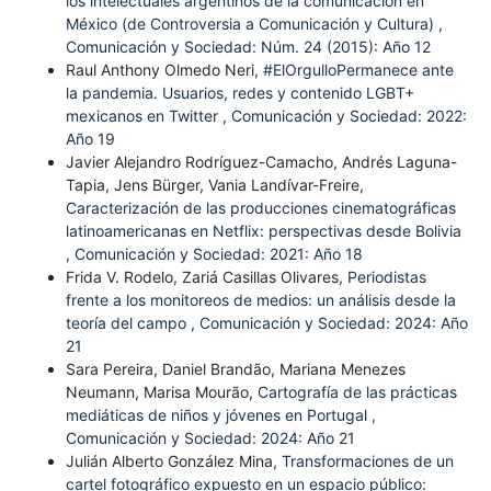
los intelectuales argentinos de la comunicación en
México (de Controversia a Comunicación y Cultura)
,
Comunicación y Sociedad: Núm. 24 (2015): Año 12
Raul Anthony Olmedo Neri,
#ElOrgulloPermanece ante
la pandemia. Usuarios, redes y contenido LGBT+
mexicanos en Twitter
,
Comunicación y Sociedad: 2022:
Año 19
Javier Alejandro Rodríguez-Camacho, Andrés Laguna-
Tapia, Jens Bürger, Vania Landívar-Freire,
Caracterización de las producciones cinematográficas
latinoamericanas en Netflix: perspectivas desde Bolivia
,
Comunicación y Sociedad: 2021: Año 18
Frida V. Rodelo, Zariá Casillas Olivares,
Periodistas
frente a los monitoreos de medios: un análisis desde la
teoría del campo
,
Comunicación y Sociedad: 2024: Año
21
Sara Pereira, Daniel Brandão, Mariana Menezes
Neumann, Marisa Mourão,
Cartografía de las prácticas
mediáticas de niños y jóvenes en Portugal
,
Comunicación y Sociedad: 2024: Año 21
Julián Alberto González Mina,
Transformaciones de un
cartel fotográfico expuesto en un espacio público: