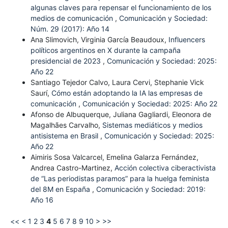
algunas claves para repensar el funcionamiento de los
medios de comunicación
,
Comunicación y Sociedad:
Núm. 29 (2017): Año 14
Ana Slimovich, Virginia García Beaudoux,
Influencers
políticos argentinos en X durante la campaña
presidencial de 2023
,
Comunicación y Sociedad: 2025:
Año 22
Santiago Tejedor Calvo, Laura Cervi, Stephanie Vick
Saurí,
Cómo están adoptando la IA las empresas de
comunicación
,
Comunicación y Sociedad: 2025: Año 22
Afonso de Albuquerque, Juliana Gagliardi, Eleonora de
Magalhães Carvalho,
Sistemas mediáticos y medios
antisistema en Brasil
,
Comunicación y Sociedad: 2025:
Año 22
Aimiris Sosa Valcarcel, Emelina Galarza Fernández,
Andrea Castro-Martinez,
Acción colectiva ciberactivista
de “Las periodistas paramos” para la huelga feminista
del 8M en España
,
Comunicación y Sociedad: 2019:
Año 16
<<
<
1
2
3
4
5
6
7
8
9
10
>
>>