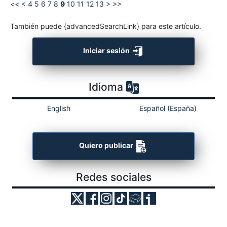
<<
<
4
5
6
7
8
9
10
11
12
13
>
>>
También puede {advancedSearchLink} para este artículo.
Iniciar sesión
Idioma
English
Español (España)
Quiero publicar
Redes sociales