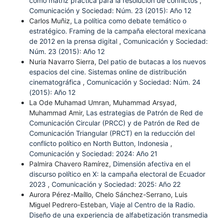
como matriz práctica para la resolución de conflictos
,
Comunicación y Sociedad: Núm. 23 (2015): Año 12
Carlos Muñiz,
La política como debate temático o
estratégico. Framing de la campaña electoral mexicana
de 2012 en la prensa digital
,
Comunicación y Sociedad:
Núm. 23 (2015): Año 12
Nuria Navarro Sierra,
Del patio de butacas a los nuevos
espacios del cine. Sistemas online de distribución
cinematográfica
,
Comunicación y Sociedad: Núm. 24
(2015): Año 12
La Ode Muhamad Umran, Muhammad Arsyad,
Muhammad Amir,
Las estrategias de Patrón de Red de
Comunicación Circular (PRCC) y de Patrón de Red de
Comunicación Triangular (PRCT) en la reducción del
conflicto político en North Button, Indonesia
,
Comunicación y Sociedad: 2024: Año 21
Palmira Chavero Ramírez,
Dimensión afectiva en el
discurso político en X: la campaña electoral de Ecuador
2023
,
Comunicación y Sociedad: 2025: Año 22
Aurora Pérez-Maíllo, Chelo Sánchez-Serrano, Luis
Miguel Pedrero-Esteban,
Viaje al Centro de la Radio.
Diseño de una experiencia de alfabetización transmedia