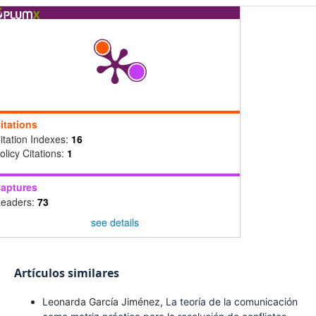
itations
itation Indexes:
16
olicy Citations:
1
aptures
eaders:
73
see details
Artículos similares
Leonarda García Jiménez,
La teoría de la comunicación