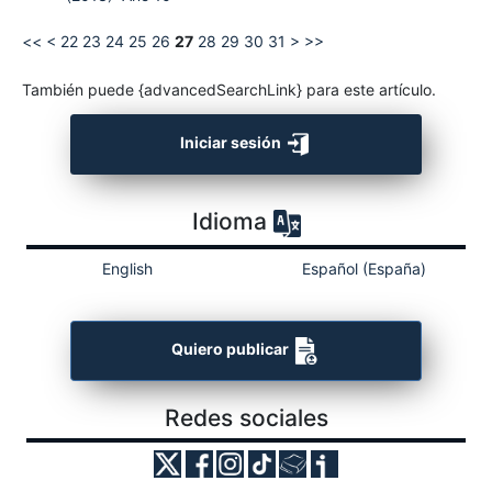
<<
<
22
23
24
25
26
27
28
29
30
31
>
>>
También puede {advancedSearchLink} para este artículo.
Iniciar sesión
Idioma
English
Español (España)
Quiero publicar
Redes sociales