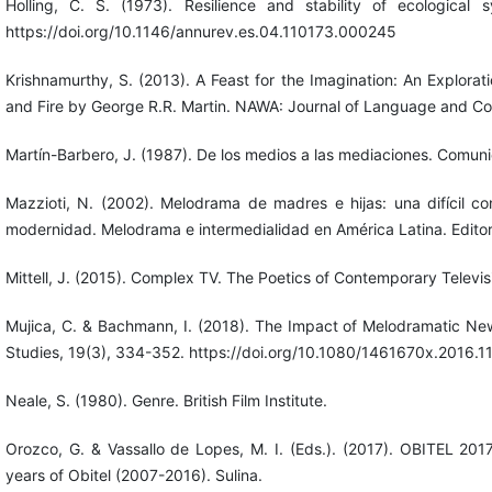
Holling, C. S. (1973). Resilience and stability of ecologica
https://doi.org/10.1146/annurev.es.04.110173.000245
Krishnamurthy, S. (2013). A Feast for the Imagination: An Explorat
and Fire by George R.R. Martin. NAWA: Journal of Language and Co
Martín-Barbero, J. (1987). De los medios a las mediaciones. Comunic
Mazzioti, N. (2002). Melodrama de madres e hijas: una difícil con
modernidad. Melodrama e intermedialidad en América Latina. Editor
Mittell, J. (2015). Complex TV. The Poetics of Contemporary Televisi
Mujica, C. & Bachmann, I. (2018). The Impact of Melodramatic Ne
Studies, 19(3), 334-352. https://doi.org/10.1080/1461670x.2016.
Neale, S. (1980). Genre. British Film Institute.
Orozco, G. & Vassallo de Lopes, M. I. (Eds.). (2017). OBITEL 2017.
years of Obitel (2007-2016). Sulina.