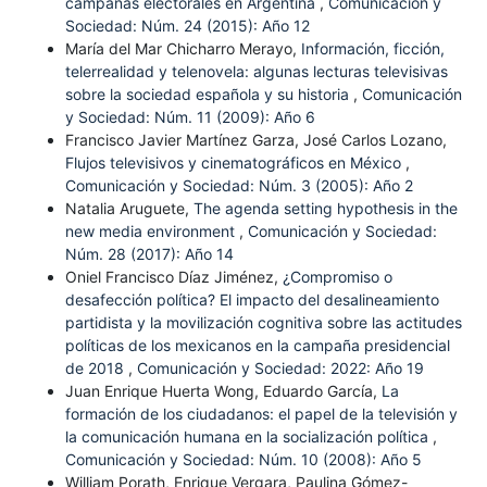
campañas electorales en Argentina
,
Comunicación y
Sociedad: Núm. 24 (2015): Año 12
María del Mar Chicharro Merayo,
Información, ficción,
telerrealidad y telenovela: algunas lecturas televisivas
sobre la sociedad española y su historia
,
Comunicación
y Sociedad: Núm. 11 (2009): Año 6
Francisco Javier Martínez Garza, José Carlos Lozano,
Flujos televisivos y cinematográficos en México
,
Comunicación y Sociedad: Núm. 3 (2005): Año 2
Natalia Aruguete,
The agenda setting hypothesis in the
new media environment
,
Comunicación y Sociedad:
Núm. 28 (2017): Año 14
Oniel Francisco Díaz Jiménez,
¿Compromiso o
desafección política? El impacto del desalineamiento
partidista y la movilización cognitiva sobre las actitudes
políticas de los mexicanos en la campaña presidencial
de 2018
,
Comunicación y Sociedad: 2022: Año 19
Juan Enrique Huerta Wong, Eduardo García,
La
formación de los ciudadanos: el papel de la televisión y
la comunicación humana en la socialización política
,
Comunicación y Sociedad: Núm. 10 (2008): Año 5
William Porath, Enrique Vergara, Paulina Gómez-