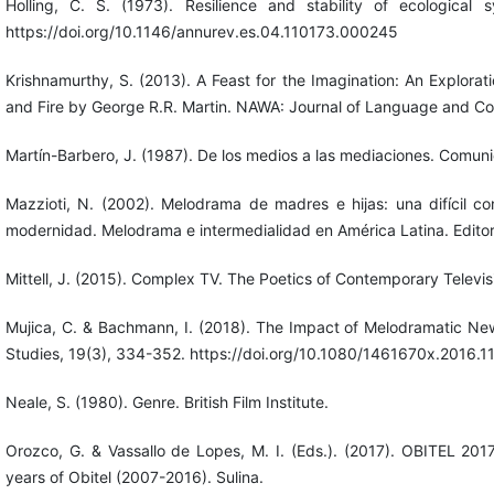
Holling, C. S. (1973). Resilience and stability of ecologica
https://doi.org/10.1146/annurev.es.04.110173.000245
Krishnamurthy, S. (2013). A Feast for the Imagination: An Explorat
and Fire by George R.R. Martin. NAWA: Journal of Language and Co
Martín-Barbero, J. (1987). De los medios a las mediaciones. Comunic
Mazzioti, N. (2002). Melodrama de madres e hijas: una difícil con
modernidad. Melodrama e intermedialidad en América Latina. Editor
Mittell, J. (2015). Complex TV. The Poetics of Contemporary Televisi
Mujica, C. & Bachmann, I. (2018). The Impact of Melodramatic Ne
Studies, 19(3), 334-352. https://doi.org/10.1080/1461670x.2016.
Neale, S. (1980). Genre. British Film Institute.
Orozco, G. & Vassallo de Lopes, M. I. (Eds.). (2017). OBITEL 2017.
years of Obitel (2007-2016). Sulina.