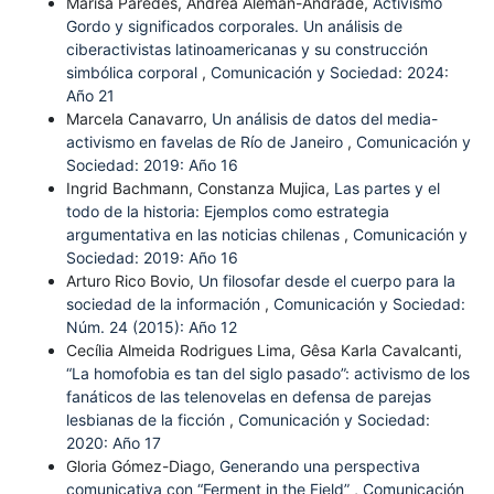
Marisa Paredes, Andrea Alemán-Andrade,
Activismo
Gordo y significados corporales. Un análisis de
ciberactivistas latinoamericanas y su construcción
simbólica corporal
,
Comunicación y Sociedad: 2024:
Año 21
Marcela Canavarro,
Un análisis de datos del media-
activismo en favelas de Río de Janeiro
,
Comunicación y
Sociedad: 2019: Año 16
Ingrid Bachmann, Constanza Mujica,
Las partes y el
todo de la historia: Ejemplos como estrategia
argumentativa en las noticias chilenas
,
Comunicación y
Sociedad: 2019: Año 16
Arturo Rico Bovio,
Un filosofar desde el cuerpo para la
sociedad de la información
,
Comunicación y Sociedad:
Núm. 24 (2015): Año 12
Cecília Almeida Rodrigues Lima, Gêsa Karla Cavalcanti,
“La homofobia es tan del siglo pasado”: activismo de los
fanáticos de las telenovelas en defensa de parejas
lesbianas de la ficción
,
Comunicación y Sociedad:
2020: Año 17
Gloria Gómez-Diago,
Generando una perspectiva
comunicativa con “Ferment in the Field”
,
Comunicación