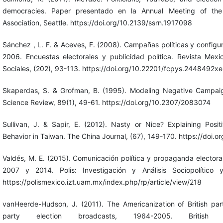
democracies. Paper presentado en la Annual Meeting of the 
Association, Seattle. https://doi.org/10.2139/ssrn.1917098
Sánchez , L. F. & Aceves, F. (2008). Campañas políticas y configura
2006. Encuestas electorales y publicidad política. Revista Mexi
Sociales, (202), 93-113. https://doi.org/10.22201/fcpys.2448492
Skaperdas, S. & Grofman, B. (1995). Modeling Negative Campaign
Science Review, 89(1), 49-61. https://doi.org/10.2307/2083074
Sullivan, J. & Sapir, E. (2012). Nasty or Nice? Explaining Pos
Behavior in Taiwan. The China Journal, (67), 149-170. https://doi.
Valdés, M. E. (2015). Comunicación política y propaganda elector
2007 y 2014. Polis: Investigación y Análisis Sociopolítico y
https://polismexico.izt.uam.mx/index.php/rp/article/view/218
vanHeerde-Hudson, J. (2011). The Americanization of British part
party election broadcasts, 1964-2005. British P