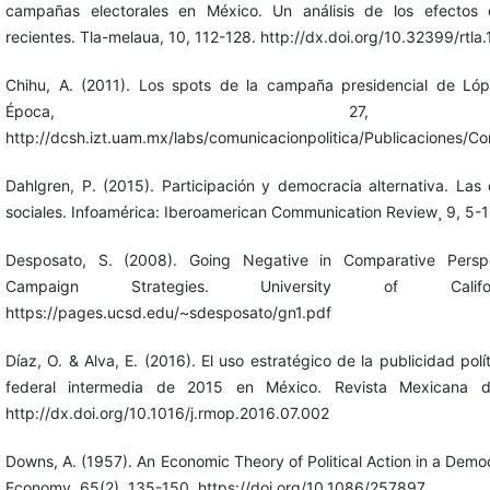
campañas electorales en México. Un análisis de los efectos d
recientes. Tla-melaua, 10, 112-128. http://dx.doi.org/10.32399/rtla
Chihu, A. (2011). Los spots de la campaña presidencial de Ló
Época, 27, 
http://dcsh.izt.uam.mx/labs/comunicacionpolitica/Publicaciones/C
Dahlgren, P. (2015). Participación y democracia alternativa. Las
sociales. Infoamérica: Iberoamerican Communication Review¸ 9, 5-1
Desposato, S. (2008). Going Negative in Comparative Perspe
Campaign Strategies. University of Cali
https://pages.ucsd.edu/~sdesposato/gn1.pdf
Díaz, O. & Alva, E. (2016). El uso estratégico de la publicidad pol
federal intermedia de 2015 en México. Revista Mexicana d
http://dx.doi.org/10.1016/j.rmop.2016.07.002
Downs, A. (1957). An Economic Theory of Political Action in a Democ
Economy, 65(2), 135-150. https://doi.org/10.1086/257897