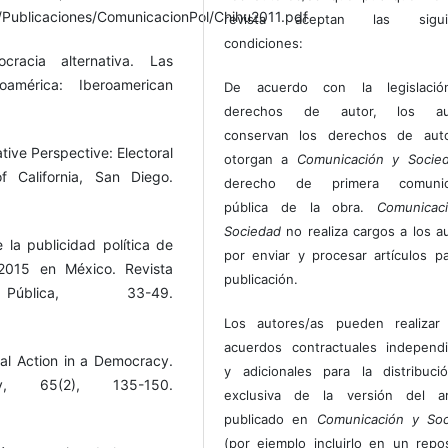
a/Publicaciones/ComunicacionPol/Chihu2011.pdf
revista aceptan las sigui
condiciones:
cracia alternativa. Las
oamérica: Iberoamerican
De acuerdo con la legislaci
derechos de autor, los au
conservan los derechos de auto
ive Perspective: Electoral
otorgan a
Comunicación y Socie
f California, San Diego.
derecho de primera comunic
pública de la obra.
Comunicac
Sociedad
no realiza cargos a los a
e la publicidad política de
por enviar y procesar artículos p
 2015 en México. Revista
publicación.
blica, 33-49.
Los autores/as pueden realizar 
acuerdos contractuales independ
al Action in a Democracy.
y adicionales para la distribuc
, 65(2), 135-150.
exclusiva de la versión del art
publicado en
Comunicación y Soc
(por ejemplo incluirlo en un repos