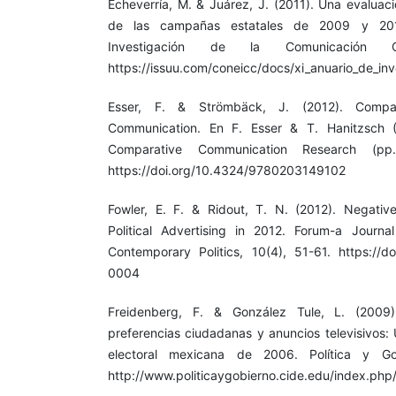
Echeverría, M. & Juárez, J. (2011). Una evaluac
de las campañas estatales de 2009 y 201
Investigación de la Comunicación 
https://issuu.com/coneicc/docs/xi_anuario_de_in
Esser, F. & Strömbäck, J. (2012). Compa
Communication. En F. Esser & T. Hanitzsch 
Comparative Communication Research (pp.
https://doi.org/10.4324/9780203149102
Fowler, E. F. & Ridout, T. N. (2012). Negativ
Political Advertising in 2012. Forum-a Journa
Contemporary Politics, 10(4), 51-61. https://do
0004
Freidenberg, F. & González Tule, L. (2009). 
preferencias ciudadanas y anuncios televisivos:
electoral mexicana de 2006. Política y Go
http://www.politicaygobierno.cide.edu/index.php