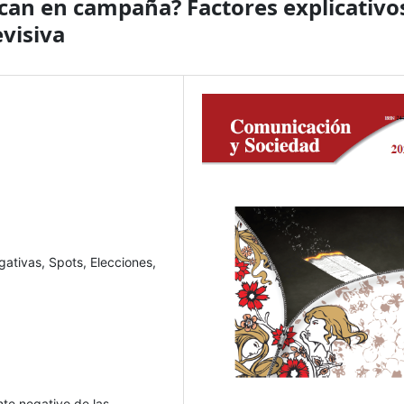
acan en campaña? Factores explicativo
evisiva
ativas, Spots, Elecciones,
nte negativo de las