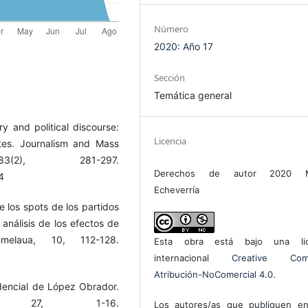
Número
2020: Año 17
Sección
Temática general
ry and political discourse:
Licencia
ates. Journalism and Mass
3(2), 281-297.
Derechos de autor 2020 M
4
Echeverría
e los spots de los partidos
análisis de los efectos de
-melaua, 10, 112-128.
Esta obra está bajo una lic
internacional
Creative Com
Atribución-NoComercial 4.0
.
dencial de López Obrador.
, 27, 1-16.
Los autores/as que publiquen en