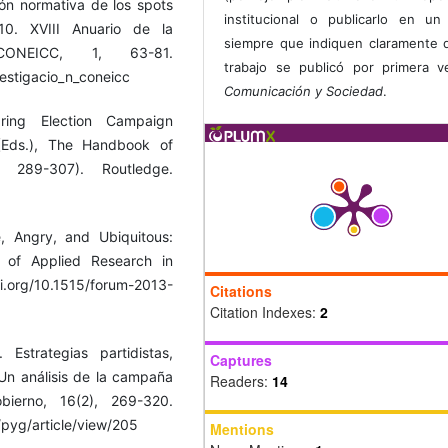
ión normativa de los spots
institucional o publicarlo en un 
0. XVIII Anuario de la
siempre que indiquen claramente 
CONEICC, 1, 63-81.
trabajo se publicó por primera 
vestigacio_n_coneicc
Comunicación y Sociedad
.
ring Election Campaign
(Eds.), The Handbook of
 289-307). Routledge.
e, Angry, and Ubiquitous:
l of Applied Research in
i.org/10.1515/forum-2013-
Citations
Citation Indexes:
2
Estrategias partidistas,
Captures
 Un análisis de la campaña
Readers:
14
bierno, 16(2), 269-320.
/pyg/article/view/205
Mentions