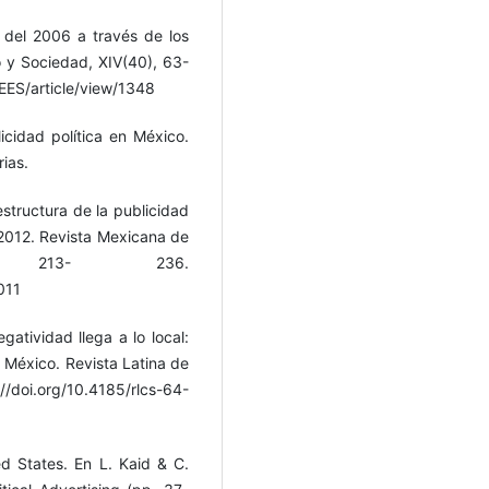
s del 2006 a través de los
 y Sociedad, XIV(40), 63-
EES/article/view/1348
icidad política en México.
rias.
estructura de la publicidad
l 2012. Revista Mexicana de
, 213- 236.
011
gatividad llega a lo local:
n México. Revista Latina de
/doi.org/10.4185/rlcs-64-
ted States. En L. Kaid & C.