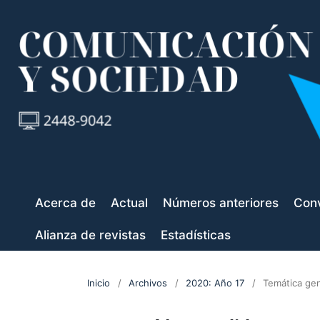
Acerca de
Actual
Números anteriores
Conv
Alianza de revistas
Estadísticas
Inicio
/
Archivos
/
2020: Año 17
/
Temática gen