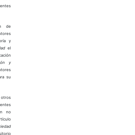
entes
ón de
tores
ría y
dad
el
ación
ión y
utores
ara su
otros
ientes
ión no
ículo
iedad
itorio