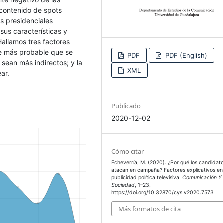
 contenido de spots
es presidenciales
sus características y
allamos tres factores
ce más probable que se
PDF
PDF (English)
 sean más indirectos; y la
XML
ar.
Publicado
2020-12-02
Cómo citar
Echeverría, M. (2020). ¿Por qué los candidat
atacan en campaña? Factores explicativos en 
publicidad política televisiva.
Comunicación Y
Sociedad
, 1–23.
https://doi.org/10.32870/cys.v2020.7573
Más formatos de cita