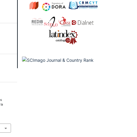
os
la