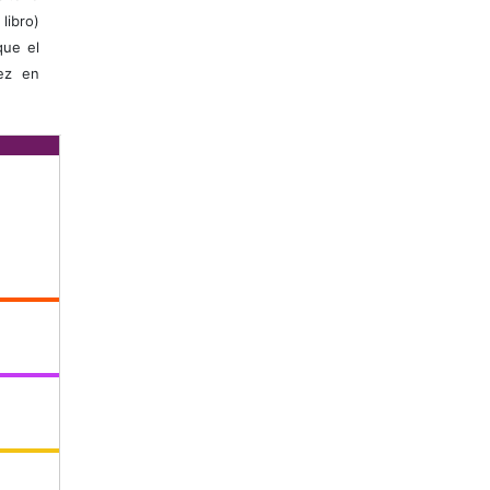
libro)
que el
vez en