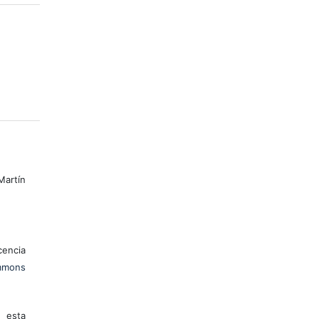
artín
encia
mons
 esta