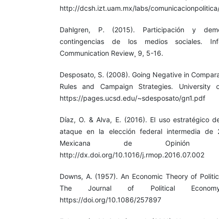
http://dcsh.izt.uam.mx/labs/comunicacionpolitic
Dahlgren, P. (2015). Participación y demo
contingencias de los medios sociales. Inf
Communication Review¸ 9, 5-16.
Desposato, S. (2008). Going Negative in Comparat
Rules and Campaign Strategies. University o
https://pages.ucsd.edu/~sdesposato/gn1.pdf
Díaz, O. & Alva, E. (2016). El uso estratégico d
ataque en la elección federal intermedia de
Mexicana de Opinión Pú
http://dx.doi.org/10.1016/j.rmop.2016.07.002
Downs, A. (1957). An Economic Theory of Politic
The Journal of Political Economy
https://doi.org/10.1086/257897