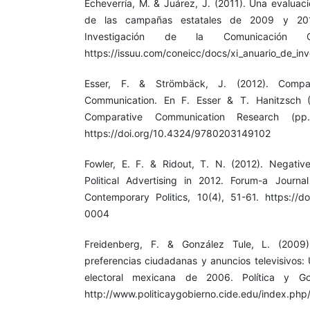
Echeverría, M. & Juárez, J. (2011). Una evaluac
de las campañas estatales de 2009 y 201
Investigación de la Comunicación 
https://issuu.com/coneicc/docs/xi_anuario_de_in
Esser, F. & Strömbäck, J. (2012). Compa
Communication. En F. Esser & T. Hanitzsch 
Comparative Communication Research (pp.
https://doi.org/10.4324/9780203149102
Fowler, E. F. & Ridout, T. N. (2012). Negativ
Political Advertising in 2012. Forum-a Journa
Contemporary Politics, 10(4), 51-61. https://do
0004
Freidenberg, F. & González Tule, L. (2009). 
preferencias ciudadanas y anuncios televisivos:
electoral mexicana de 2006. Política y Go
http://www.politicaygobierno.cide.edu/index.php