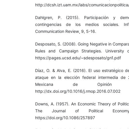
http://dcsh.izt.uam.mx/labs/comunicacionpolitic
Dahlgren, P. (2015). Participación y demo
contingencias de los medios sociales. Inf
Communication Review¸ 9, 5-16.
Desposato, S. (2008). Going Negative in Comparat
Rules and Campaign Strategies. University o
https://pages.ucsd.edu/~sdesposato/gn1.pdf
Díaz, O. & Alva, E. (2016). El uso estratégico d
ataque en la elección federal intermedia de
Mexicana de Opinión Pú
http://dx.doi.org/10.1016/j.rmop.2016.07.002
Downs, A. (1957). An Economic Theory of Politic
The Journal of Political Economy
https://doi.org/10.1086/257897