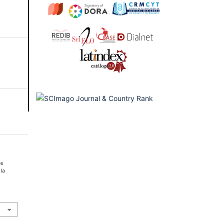
os
la