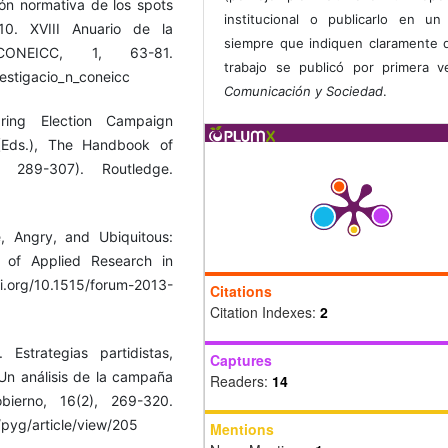
ión normativa de los spots
institucional o publicarlo en un 
0. XVIII Anuario de la
siempre que indiquen claramente 
CONEICC, 1, 63-81.
trabajo se publicó por primera 
vestigacio_n_coneicc
Comunicación y Sociedad
.
ring Election Campaign
(Eds.), The Handbook of
 289-307). Routledge.
e, Angry, and Ubiquitous:
l of Applied Research in
i.org/10.1515/forum-2013-
Citations
Citation Indexes:
2
Estrategias partidistas,
Captures
 Un análisis de la campaña
Readers:
14
bierno, 16(2), 269-320.
/pyg/article/view/205
Mentions