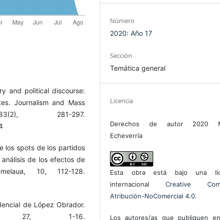
Número
2020: Año 17
Sección
Temática general
ry and political discourse:
Licencia
ates. Journalism and Mass
3(2), 281-297.
Derechos de autor 2020 M
4
Echeverría
e los spots de los partidos
análisis de los efectos de
-melaua, 10, 112-128.
Esta obra está bajo una lic
internacional
Creative Com
Atribución-NoComercial 4.0
.
dencial de López Obrador.
, 27, 1-16.
Los autores/as que publiquen en