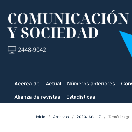
Acerca de
Actual
Números anteriores
Conv
Alianza de revistas
Estadísticas
Inicio
/
Archivos
/
2020: Año 17
/
Temática gen