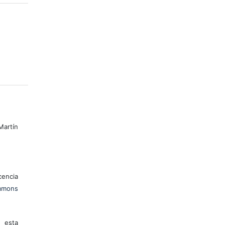
artín
encia
mons
 esta