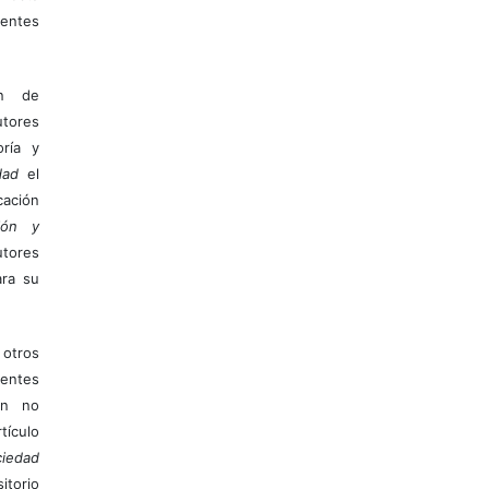
entes
ón de
tores
ría y
dad
el
ación
ión y
utores
ara su
otros
ientes
ión no
ículo
iedad
itorio