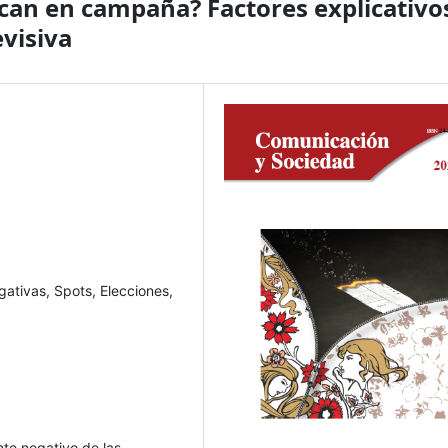
acan en campaña? Factores explicativo
evisiva
ativas, Spots, Elecciones,
nte negativo de las