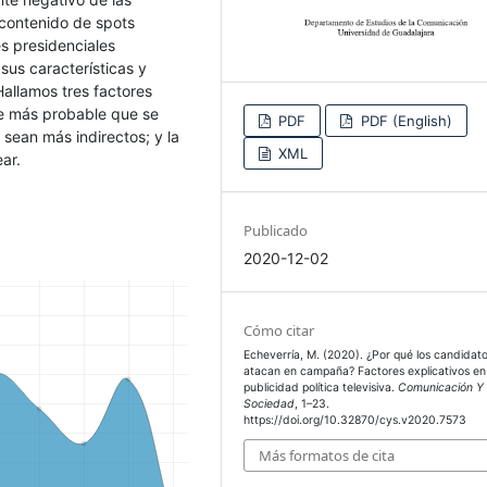
 contenido de spots
es presidenciales
sus características y
allamos tres factores
ce más probable que se
PDF
PDF (English)
 sean más indirectos; y la
XML
ar.
Publicado
2020-12-02
Cómo citar
Echeverría, M. (2020). ¿Por qué los candidat
atacan en campaña? Factores explicativos en 
publicidad política televisiva.
Comunicación Y
Sociedad
, 1–23.
https://doi.org/10.32870/cys.v2020.7573
Más formatos de cita