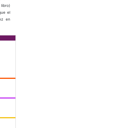
libro)
que el
vez en