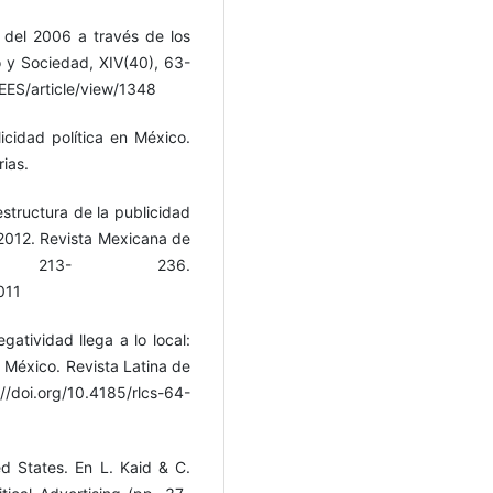
s del 2006 a través de los
 y Sociedad, XIV(40), 63-
EES/article/view/1348
icidad política en México.
rias.
estructura de la publicidad
l 2012. Revista Mexicana de
, 213- 236.
011
gatividad llega a lo local:
n México. Revista Latina de
/doi.org/10.4185/rlcs-64-
ted States. En L. Kaid & C.