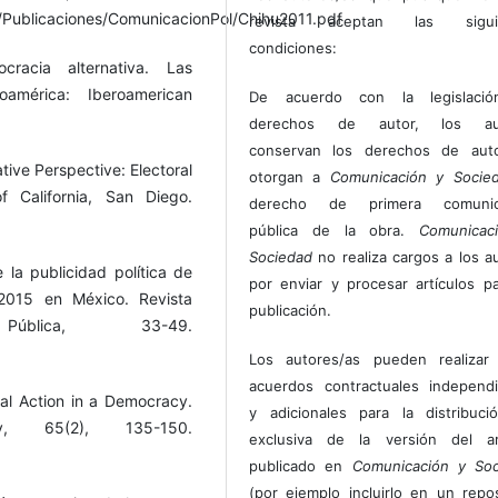
a/Publicaciones/ComunicacionPol/Chihu2011.pdf
revista aceptan las sigui
condiciones:
cracia alternativa. Las
oamérica: Iberoamerican
De acuerdo con la legislaci
derechos de autor, los au
conservan los derechos de auto
ive Perspective: Electoral
otorgan a
Comunicación y Socie
f California, San Diego.
derecho de primera comunic
pública de la obra.
Comunicac
Sociedad
no realiza cargos a los a
e la publicidad política de
por enviar y procesar artículos p
 2015 en México. Revista
publicación.
blica, 33-49.
Los autores/as pueden realizar 
acuerdos contractuales independ
al Action in a Democracy.
y adicionales para la distribuc
, 65(2), 135-150.
exclusiva de la versión del art
publicado en
Comunicación y Soc
(por ejemplo incluirlo en un repos