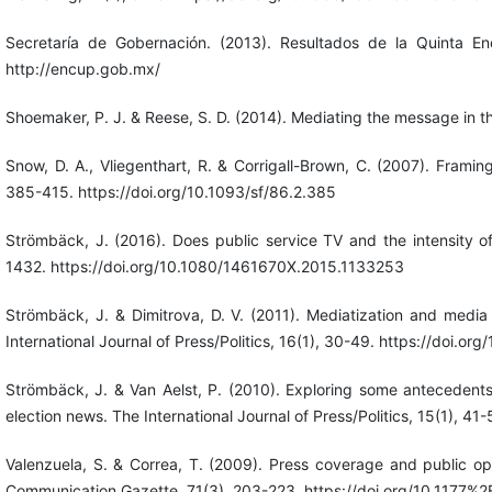
Secretaría de Gobernación. (2013). Resultados de la Quinta E
http://encup.gob.mx/
Shoemaker, P. J. & Reese, S. D. (2014). Mediating the message in t
Snow, D. A., Vliegenthart, R. & Corrigall-Brown, C. (2007). Framin
385-415. https://doi.org/10.1093/sf/86.2.385
Strömbäck, J. (2016). Does public service TV and the intensity of
1432. https://doi.org/10.1080/1461670X.2015.1133253
Strömbäck, J. & Dimitrova, D. V. (2011). Mediatization and media
International Journal of Press/Politics, 16(1), 30-49. https://doi
Strömbäck, J. & Van Aelst, P. (2010). Exploring some antecedents
election news. The International Journal of Press/Politics, 15(1),
Valenzuela, S. & Correa, T. (2009). Press coverage and public op
Communication Gazette, 71(3), 203-223. https://doi.org/10.117