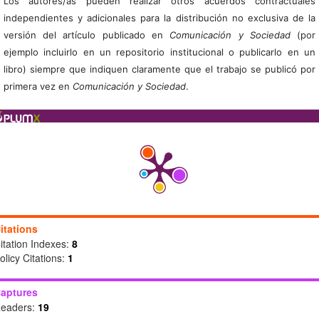
Los autores/as pueden realizar otros acuerdos contractuales
independientes y adicionales para la distribución no exclusiva de la
versión del artículo publicado en
Comunicación y Sociedad
(por
ejemplo incluirlo en un repositorio institucional o publicarlo en un
libro) siempre que indiquen claramente que el trabajo se publicó por
primera vez en
Comunicación y Sociedad
.
itations
itation Indexes:
8
olicy Citations:
1
aptures
eaders:
19