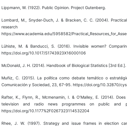
Lippmann, W. (1922). Public Opinion. Project Gutenberg.
Lombard, M., Snyder-Duch, J. & Bracken, C. C. (2004). Practical r
research
https://www.academia.edu/5958582/Practical_Resources_for_Assessi
Lühiste, M. & Banducci, S. (2016). Invisible women? Comparin
https://doi.org/10.1017/S1743923X16000106
McDonald, J. H. (2014). Handbook of Biological Statistics [3rd Ed.]
Muñiz, C. (2015). La política como debate temático o estratég
Comunicación y Sociedad, 23, 67-95. https://doi.org/10.32870/cys
Rafter, K., Flynn, R., Mcmenamin, I. & O’Malley, E. (2014). Does
television and radio news programmes on public and pri
https://doi.org/10.1177%2F0267323114532204
Rhee, J. W. (1997). Strategy and issue frames in election ca