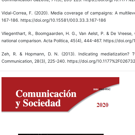
Vidal-Correa, F. (2020). Media coverage of campaigns: A multilev
167-186. https://doi.org/10.15581/003.33.3.167-186
Vliegenthart, R., Boomgaarden, H. G., Van Aelst, P. & De Vreese, 
national comparison. Acta Politica, 45(4), 444-467. https://doi.org
Zeh, R. & Hopmann, D. N. (2013). Indicating mediatization? 
Communication, 28(3), 225-240. https://doi.org/10.1177%2F0267