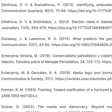
Dimitrova, D. V. & Kostadinova, P. (2013). Identifying anteced
Communication Quarterly, 90(1), 75-88. https://doi.org/10.1177
Dimitrova, D. V. & Strömbäck, J. (2012). Election news in Swe
Journalism, 13(5), 604-619. https://doi.org/10.1177%2F14648849
Dunaway, J. & Lawrence, R. G. (2015). What predicts the gam
Communication, 32(1), 43-60. https://doi.org/10.1080/10584609
Echeverría Victoria, M. (2018). Comercialismo periodístico y cober
relación. Estudios sobre el Mensaje Periodístico, 24, 155-172. htt
Echeverría, M. & González, R. A. (2018). Media logic and journa
Communication & Society, 31(1). https://revistas.unav.edu/index.
Entman, R. M. (1993). Framing: Toward clarification of a fractured 
2466.1993.tb01304.x
Graber, D. (2003). The media and democracy: Beyond myths