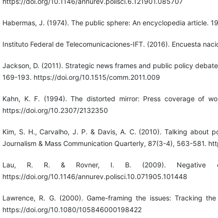
https://doi.org/10.1146/annurev.polisci.6.121901.085707
Habermas, J. (1974). The public sphere: An encyclopedia article. 
Instituto Federal de Telecomunicaciones-IFT. (2016). Encuesta nac
Jackson, D. (2011). Strategic news frames and public policy debate
169-193. https://doi.org/10.1515/comm.2011.009
Kahn, K. F. (1994). The distorted mirror: Press coverage of wom
https://doi.org/10.2307/2132350
Kim, S. H., Carvalho, J. P. & Davis, A. C. (2010). Talking about 
Journalism & Mass Communication Quarterly, 87(3-4), 563-581. 
Lau, R. R. & Rovner, I. B. (2009). Negative cam
https://doi.org/10.1146/annurev.polisci.10.071905.101448
Lawrence, R. G. (2000). Game-framing the issues: Tracking the s
https://doi.org/10.1080/105846000198422