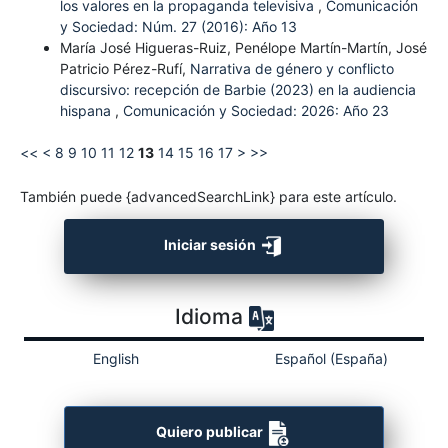
los valores en la propaganda televisiva
,
Comunicación
y Sociedad: Núm. 27 (2016): Año 13
María José Higueras-Ruiz, Penélope Martín-Martín, José
Patricio Pérez-Rufí,
Narrativa de género y conflicto
discursivo: recepción de Barbie (2023) en la audiencia
hispana
,
Comunicación y Sociedad: 2026: Año 23
<<
<
8
9
10
11
12
13
14
15
16
17
>
>>
También puede {advancedSearchLink} para este artículo.
Iniciar sesión
Idioma
English
Español (España)
Quiero publicar