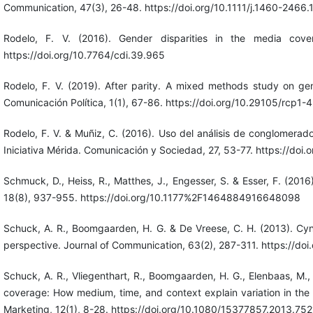
Communication, 47(3), 26-48. https://doi.org/10.1111/j.1460-2466
Rodelo, F. V. (2016). Gender disparities in the media cove
https://doi.org/10.7764/cdi.39.965
Rodelo, F. V. (2019). After parity. A mixed methods study on ge
Comunicación Política, 1(1), 67-86. https://doi.org/10.29105/rcp1-4
Rodelo, F. V. & Muñiz, C. (2016). Uso del análisis de conglomerado
Iniciativa Mérida. Comunicación y Sociedad, 27, 53-77. https://doi
Schmuck, D., Heiss, R., Matthes, J., Engesser, S. & Esser, F. (201
18(8), 937-955. https://doi.org/10.1177%2F1464884916648098
Schuck, A. R., Boomgaarden, H. G. & De Vreese, C. H. (2013). Cyni
perspective. Journal of Communication, 63(2), 287-311. https://doi
Schuck, A. R., Vliegenthart, R., Boomgaarden, H. G., Elenbaas, M.
coverage: How medium, time, and context explain variation in the 
Marketing, 12(1), 8-28. https://doi.org/10.1080/15377857.2013.75