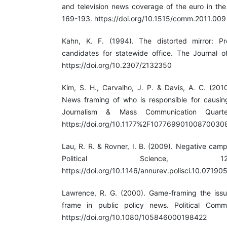
and television news coverage of the euro in th
169-193. https://doi.org/10.1515/comm.2011.009
Kahn, K. F. (1994). The distorted mirror: 
candidates for statewide office. The Journal of
https://doi.org/10.2307/2132350
Kim, S. H., Carvalho, J. P. & Davis, A. C. (201
News framing of who is responsible for causin
Journalism & Mass Communication Quarter
https://doi.org/10.1177%2F10776990100870030
Lau, R. R. & Rovner, I. B. (2009). Negative cam
Political Science, 1
https://doi.org/10.1146/annurev.polisci.10.07190
Lawrence, R. G. (2000). Game-framing the issu
frame in public policy news. Political Commu
https://doi.org/10.1080/105846000198422