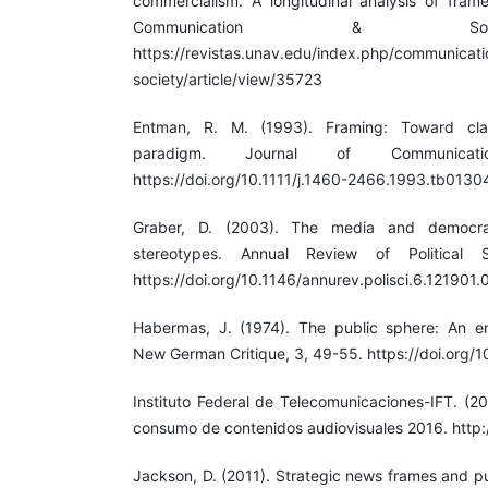
commercialism. A longitudinal analysis of fra
Communication & Soci
https://revistas.unav.edu/index.php/communicat
society/article/view/35723
Entman, R. M. (1993). Framing: Toward clari
paradigm. Journal of Communicati
https://doi.org/10.1111/j.1460-2466.1993.tb0130
Graber, D. (2003). The media and democr
stereotypes. Annual Review of Political S
https://doi.org/10.1146/annurev.polisci.6.121901
Habermas, J. (1974). The public sphere: An en
New German Critique, 3, 49-55. https://doi.org
Instituto Federal de Telecomunicaciones-IFT. (2
consumo de contenidos audiovisuales 2016. http:
Jackson, D. (2011). Strategic news frames and pu