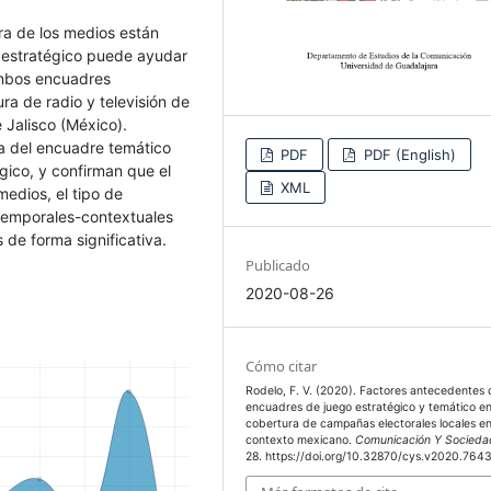
ra de los medios están
 estratégico puede ayudar
ambos encuadres
ura de radio y televisión de
 Jalisco (México).
a del encuadre temático
PDF
PDF (English)
ico, y confirman que el
XML
medios, el tipo de
 temporales-contextuales
de forma significativa.
Publicado
2020-08-26
Cómo citar
Rodelo, F. V. (2020). Factores antecedentes 
encuadres de juego estratégico y temático en
cobertura de campañas electorales locales en
contexto mexicano.
Comunicación Y Socieda
28. https://doi.org/10.32870/cys.v2020.764