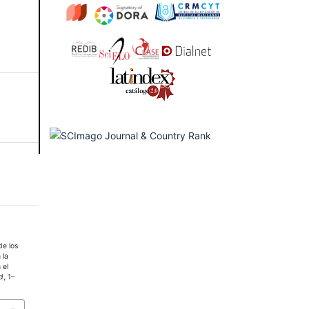
de los
 la
 el
d
, 1–
3