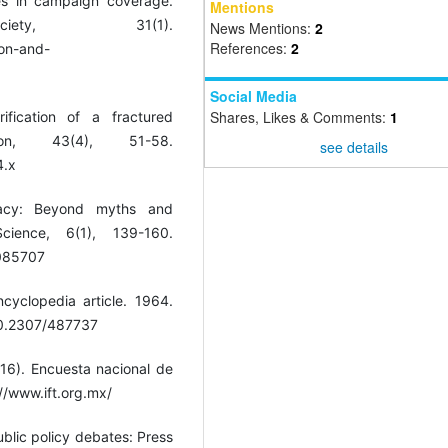
mes in campaign coverage.
Mentions
ety, 31(1).
News Mentions:
2
References:
2
ion-and-
Social Media
Shares, Likes & Comments:
1
fication of a fractured
on, 43(4), 51-58.
see details
4.x
acy: Beyond myths and
cience, 6(1), 139-160.
.085707
cyclopedia article. 1964.
/10.2307/487737
016). Encuesta nacional de
//www.ift.org.mx/
blic policy debates: Press