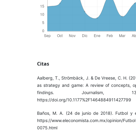
Citas
Aalberg, T., Strömbäck, J. & De Vreese, C. H. (201
as strategy and game: A review of concepts, op
findings. Journalism, 13
https://doi.org/10.1177%2F1464884911427799
Baños, M. A. (24 de junio de 2018). Futbol y e
https://www.eleconomista.com.mx/opinion/Futbo
0075.html