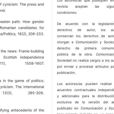
Los autores/as que publiquen en
 of cynicism: The press and
revista aceptan las sigui
and.
condiciones:
 beaten path: How gender
De acuerdo con la legislaci
Romanian candidates for
derechos de autor, los au
s/Politics, 18(2), 208-233.
conservan los derechos de auto
otorgan a
Comunicación y Socie
derecho de primera comunic
 the news: Frame-building
pública de la obra.
Comunicac
4 Scottish independence
Sociedad
no realiza cargos a los a
11), 1508-1607.
por enviar y procesar artículos p
publicación.
 in the game of politics:
Los autores/as pueden realizar 
ynicism. The International
acuerdos contractuales independ
13(3), 285-309.
y adicionales para la distribuc
exclusiva de la versión del art
publicado en
Comunicación y Soc
tifying antecedents of the