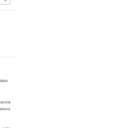
odelo
encia
mons