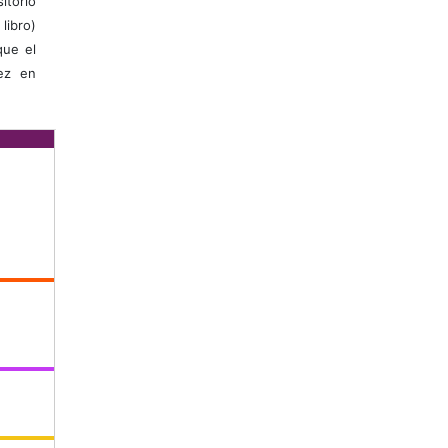
itorio
libro)
que el
vez en