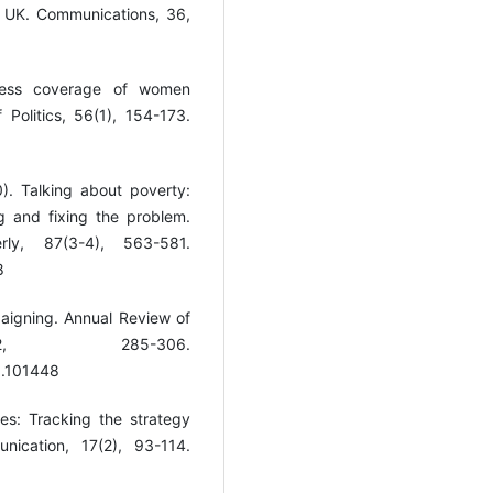
e UK. Communications, 36,
Press coverage of women
 Politics, 56(1), 154-173.
0). Talking about poverty:
g and fixing the problem.
ly, 87(3-4), 563-581.
8
paigning. Annual Review of
2, 285-306.
5.101448
es: Tracking the strategy
nication, 17(2), 93-114.