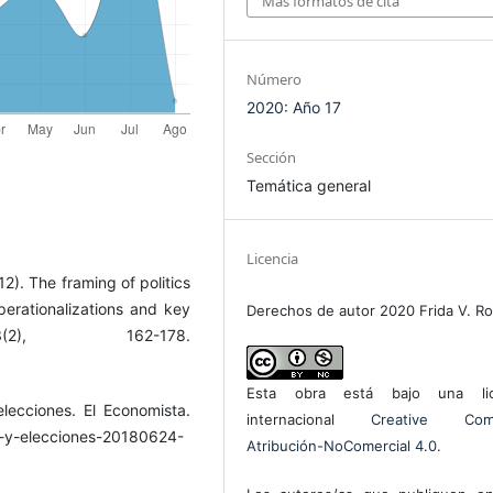
Más formatos de cita
Número
2020: Año 17
Sección
Temática general
Licencia
2). The framing of politics
erationalizations and key
Derechos de autor 2020 Frida V. R
(2), 162-178.
Esta obra está bajo una lic
lecciones. El Economista.
internacional
Creative Com
l-y-elecciones-20180624-
Atribución-NoComercial 4.0
.