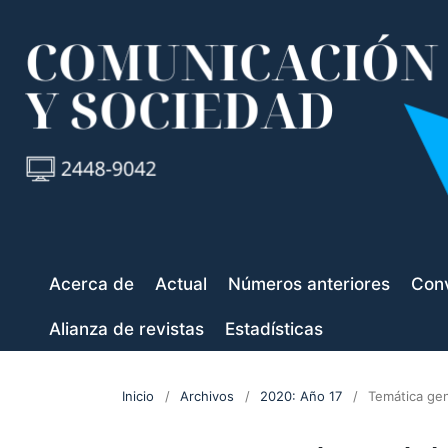
Acerca de
Actual
Números anteriores
Conv
Alianza de revistas
Estadísticas
Inicio
/
Archivos
/
2020: Año 17
/
Temática gen