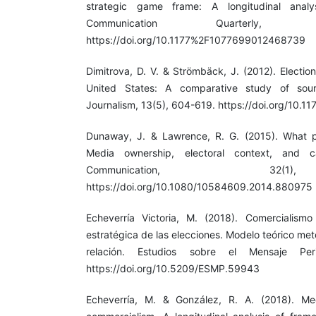
strategic game frame: A longitudinal anal
Communication Quarterly,
https://doi.org/10.1177%2F1077699012468739
Dimitrova, D. V. & Strömbäck, J. (2012). Electi
United States: A comparative study of sou
Journalism, 13(5), 604-619. https://doi.org/1
Dunaway, J. & Lawrence, R. G. (2015). What 
Media ownership, electoral context, and c
Communication, 32(
https://doi.org/10.1080/10584609.2014.880975
Echeverría Victoria, M. (2018). Comercialismo
estratégica de las elecciones. Modelo teórico me
relación. Estudios sobre el Mensaje Peri
https://doi.org/10.5209/ESMP.59943
Echeverría, M. & González, R. A. (2018). Medi