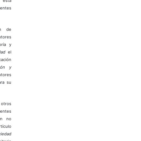
 esta
entes
ón de
tores
ría y
dad
el
ación
ión y
utores
ara su
otros
ientes
ión no
ículo
iedad