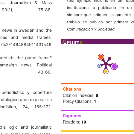
(por ejemplo incluirlo en un repos
ysis. Journalism & Mass
institucional o publicarlo en un 
 90(1), 75-88.
siempre que indiquen claramente 
trabajo se publicó por primera 
Comunicación y Sociedad
.
on news in Sweden and the
rces and media frames.
0.1177%2F1464884911431546
predicts the game frame?
ampaign news. Political
1), 43-60.
Citations
 periodístico y cobertura
Citation Indexes:
8
todológico para explorar su
Policy Citations:
1
odístico, 24, 155-172.
Captures
Readers:
19
a logic and journalistic