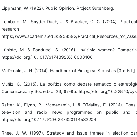
Lippmann, W. (1922). Public Opinion. Project Gutenberg.
Lombard, M., Snyder-Duch, J. & Bracken, C. C. (2004). Practical r
research
https://www.academia.edu/5958582/Practical_Resources_for_Assessi
Lühiste, M. & Banducci, S. (2016). Invisible women? Comparin
https://doi.org/10.1017/S1743923X16000106
McDonald, J. H. (2014). Handbook of Biological Statistics [3rd Ed.]
Muñiz, C. (2015). La política como debate temático o estratég
Comunicación y Sociedad, 23, 67-95. https://doi.org/10.32870/cys
Rafter, K., Flynn, R., Mcmenamin, I. & O’Malley, E. (2014). Does
television and radio news programmes on public and pri
https://doi.org/10.1177%2F0267323114532204
Rhee, J. W. (1997). Strategy and issue frames in election ca