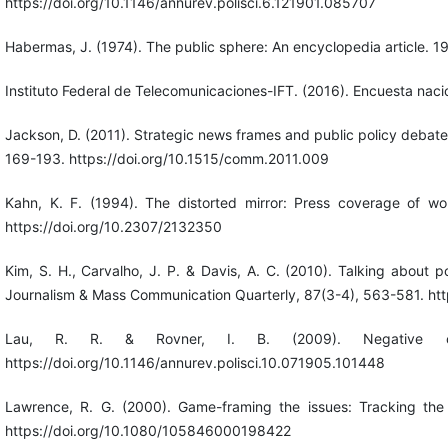
https://doi.org/10.1146/annurev.polisci.6.121901.085707
Habermas, J. (1974). The public sphere: An encyclopedia article. 
Instituto Federal de Telecomunicaciones-IFT. (2016). Encuesta nac
Jackson, D. (2011). Strategic news frames and public policy debate
169-193. https://doi.org/10.1515/comm.2011.009
Kahn, K. F. (1994). The distorted mirror: Press coverage of wom
https://doi.org/10.2307/2132350
Kim, S. H., Carvalho, J. P. & Davis, A. C. (2010). Talking about 
Journalism & Mass Communication Quarterly, 87(3-4), 563-581. 
Lau, R. R. & Rovner, I. B. (2009). Negative cam
https://doi.org/10.1146/annurev.polisci.10.071905.101448
Lawrence, R. G. (2000). Game-framing the issues: Tracking the s
https://doi.org/10.1080/105846000198422