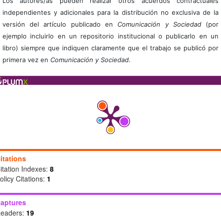
Los autores/as pueden realizar otros acuerdos contractuales
independientes y adicionales para la distribución no exclusiva de la
versión del artículo publicado en
Comunicación y Sociedad
(por
ejemplo incluirlo en un repositorio institucional o publicarlo en un
libro) siempre que indiquen claramente que el trabajo se publicó por
primera vez en
Comunicación y Sociedad
.
itations
itation Indexes:
8
olicy Citations:
1
aptures
eaders:
19