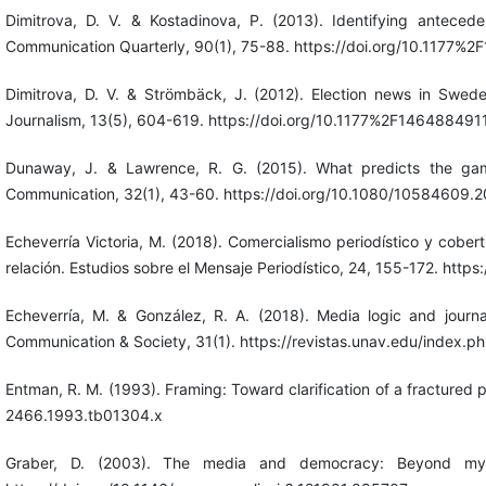
Dimitrova, D. V. & Kostadinova, P. (2013). Identifying anteced
Communication Quarterly, 90(1), 75-88. https://doi.org/10.1177
Dimitrova, D. V. & Strömbäck, J. (2012). Election news in Swe
Journalism, 13(5), 604-619. https://doi.org/10.1177%2F14648849
Dunaway, J. & Lawrence, R. G. (2015). What predicts the gam
Communication, 32(1), 43-60. https://doi.org/10.1080/10584609
Echeverría Victoria, M. (2018). Comercialismo periodístico y cober
relación. Estudios sobre el Mensaje Periodístico, 24, 155-172. htt
Echeverría, M. & González, R. A. (2018). Media logic and journa
Communication & Society, 31(1). https://revistas.unav.edu/index.
Entman, R. M. (1993). Framing: Toward clarification of a fractured 
2466.1993.tb01304.x
Graber, D. (2003). The media and democracy: Beyond myths