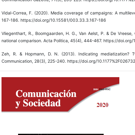
Vidal-Correa, F. (2020). Media coverage of campaigns: A multilev
167-186. https://doi.org/10.15581/003.33.3.167-186
Vliegenthart, R., Boomgaarden, H. G., Van Aelst, P. & De Vreese, 
national comparison. Acta Politica, 45(4), 444-467. https://doi.org
Zeh, R. & Hopmann, D. N. (2013). Indicating mediatization? 
Communication, 28(3), 225-240. https://doi.org/10.1177%2F0267