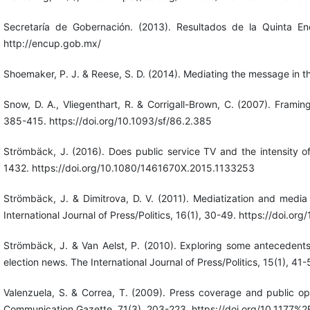
Secretaría de Gobernación. (2013). Resultados de la Quinta E
http://encup.gob.mx/
Shoemaker, P. J. & Reese, S. D. (2014). Mediating the message in t
Snow, D. A., Vliegenthart, R. & Corrigall-Brown, C. (2007). Framin
385-415. https://doi.org/10.1093/sf/86.2.385
Strömbäck, J. (2016). Does public service TV and the intensity of
1432. https://doi.org/10.1080/1461670X.2015.1133253
Strömbäck, J. & Dimitrova, D. V. (2011). Mediatization and media
International Journal of Press/Politics, 16(1), 30-49. https://doi
Strömbäck, J. & Van Aelst, P. (2010). Exploring some antecedents
election news. The International Journal of Press/Politics, 15(1),
Valenzuela, S. & Correa, T. (2009). Press coverage and public op
Communication Gazette, 71(3), 203-223. https://doi.org/10.117