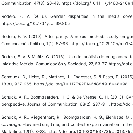
Communication, 47(3), 26-48. https://doi.org/10.1111/j.1460-2466
Rodelo, F. V. (2016). Gender disparities in the media cove
https://doi.org/10.7764/cdi.39.965
Rodelo, F. V. (2019). After parity. A mixed methods study on ge
Comunicación Política, 1(1), 67-86. https://doi.org/10.29105/rcp1-4
Rodelo, F. V. & Muñiz, C. (2016). Uso del análisis de conglomerado
Iniciativa Mérida. Comunicación y Sociedad, 27, 53-77. https://doi
Schmuck, D., Heiss, R., Matthes, J., Engesser, S. & Esser, F. (201
18(8), 937-955. https://doi.org/10.1177%2F1464884916648098
Schuck, A. R., Boomgaarden, H. G. & De Vreese, C. H. (2013). Cyni
perspective. Journal of Communication, 63(2), 287-311. https://doi
Schuck, A. R., Vliegenthart, R., Boomgaarden, H. G., Elenbaas, M.
coverage: How medium, time, and context explain variation in the 
Marketing, 12(1), 8-28. https://doi.org/10.1080/15377857.2013.75