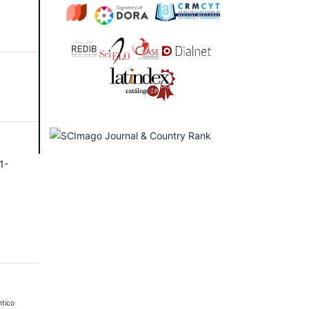
1-
ntico