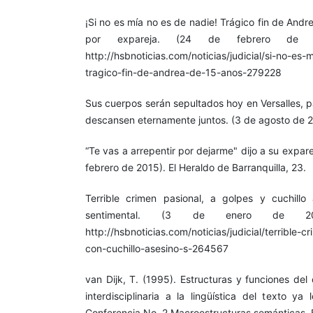
¡Si no es mía no es de nadie! Trágico fin de Andr
por expareja. (24 de febrero de 2
http://hsbnoticias.com/noticias/judicial/si-no-es
tragico-fin-de-andrea-de-15-anos-279228
Sus cuerpos serán sepultados hoy en Versalles, pa
descansen eternamente juntos. (3 de agosto de 2
“Te vas a arrepentir por dejarme" dijo a su expare
febrero de 2015). El Heraldo de Barranquilla, 23.
Terrible crimen pasional, a golpes y cuchill
sentimental. (3 de enero de 201
http://hsbnoticias.com/noticias/judicial/terrible-
con-cuchillo-asesino-s-264567
van Dijk, T. (1995). Estructuras y funciones del
interdisciplinaria a la lingüística del texto ya
Conferencia No. 2 Macroestructuras semánticas. Ed