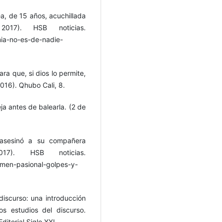
ea, de 15 años, acuchillada
017). HSB noticias.
-mia-no-es-de-nadie-
ra que, si dios lo permite,
016). Qhubo Cali, 8.
ja antes de balearla. (2 de
o asesinó a su compañera
7). HSB noticias.
crimen-pasional-golpes-y-
 discurso: una introducción
 los estudios del discurso.
itorial Siglo XXI.