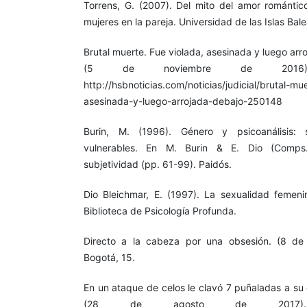
Torrens, G. (2007). Del mito del amor romántico
mujeres en la pareja. Universidad de las Islas Bale
Brutal muerte. Fue violada, asesinada y luego ar
(5 de noviembre de 2016).
http://hsbnoticias.com/noticias/judicial/brutal-mu
asesinada-y-luego-arrojada-debajo-250148
Burin, M. (1996). Género y psicoanálisis: s
vulnerables. En M. Burin & E. Dio (Comps.),
subjetividad (pp. 61-99). Paidós.
Dio Bleichmar, E. (1997). La sexualidad femenin
Biblioteca de Psicología Profunda.
Directo a la cabeza por una obsesión. (8 d
Bogotá, 15.
En un ataque de celos le clavó 7 puñaladas a su
(28 de agosto de 2017). 