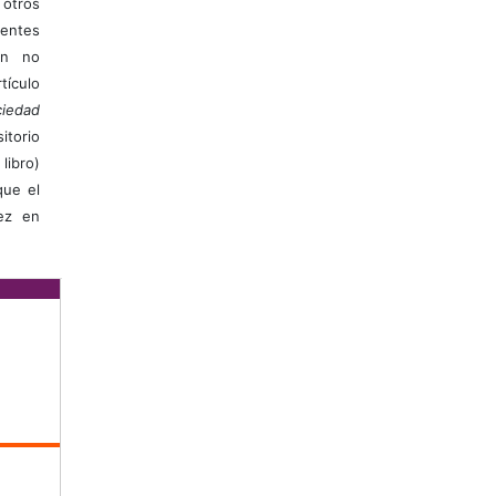
otros
ientes
ión no
ículo
iedad
itorio
libro)
que el
vez en