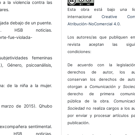
 a la violencia contra las
ares.
Esta obra está bajo una lic
internacional
Creative Com
rojada debajo de un puente.
Atribución-NoComercial 4.0
.
 HSB noticias.
erte-fue-violada-
Los autores/as que publiquen en
revista aceptan las sigui
condiciones:
ubjetividades femeninas
 Género, psicoanálisis,
De acuerdo con la legislaci
derechos de autor, los au
conservan los derechos de auto
a: de la niña a la mujer.
otorgan a
Comunicación y Socie
derecho de primera comunic
pública de la obra.
Comunicac
e marzo de 2015). Qhubo
Sociedad
no realiza cargos a los a
por enviar y procesar artículos p
publicación.
 excompañera sentimental.
HSB noticias.