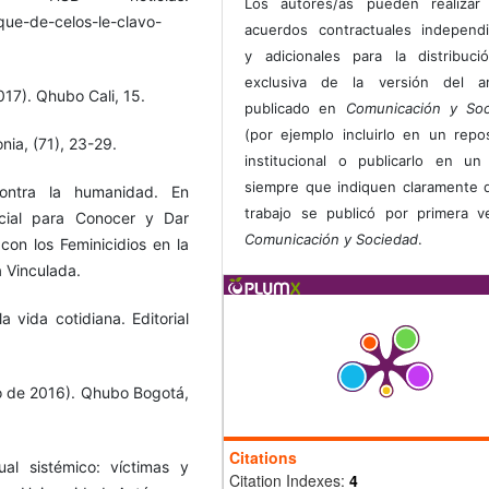
Los autores/as pueden realizar 
aque-de-celos-le-clavo-
acuerdos contractuales independ
y adicionales para la distribuc
exclusiva de la versión del art
017). Qhubo Cali, 15.
publicado en
Comunicación y Soc
(por ejemplo incluirlo en un repos
nia, (71), 23-29.
institucional o publicarlo en un 
siempre que indiquen claramente 
contra la humanidad. En
trabajo se publicó por primera 
ecial para Conocer y Dar
Comunicación y Sociedad
.
con los Feminicidios en la
a Vinculada.
 vida cotidiana. Editorial
o de 2016). Qhubo Bogotá,
Citations
al sistémico: víctimas y
Citation Indexes:
4