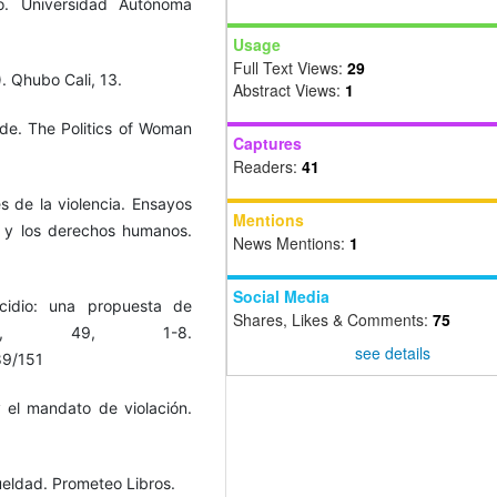
o. Universidad Autónoma
Usage
Full Text Views:
29
. Qhubo Cali, 13.
Abstract Views:
1
cide. The Politics of Woman
Captures
Readers:
41
s de la violencia. Ensayos
Mentions
is y los derechos humanos.
News Mentions:
1
Social Media
icidio: una propuesta de
Shares, Likes & Comments:
75
ienta, 49, 1-8.
see details
89/151
 el mandato de violación.
ueldad. Prometeo Libros.