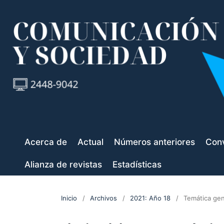
Acerca de
Actual
Números anteriores
Conv
Alianza de revistas
Estadísticas
Inicio
/
Archivos
/
2021: Año 18
/
Temática gen