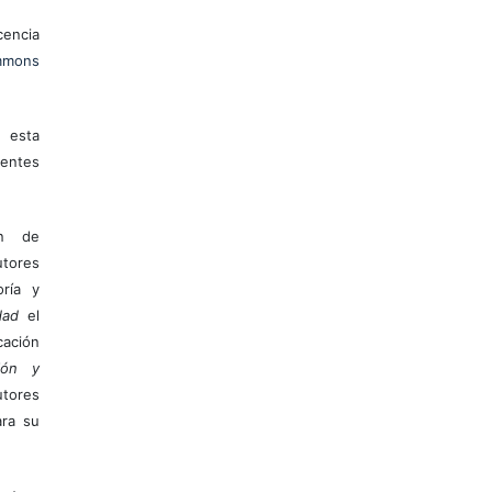
encia
mons
 esta
entes
ón de
tores
ría y
dad
el
ación
ión y
utores
ara su