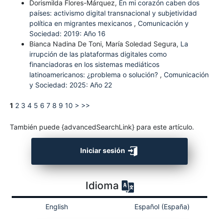
Dorismilda Flores-Márquez,
En mi corazón caben dos
países: activismo digital transnacional y subjetividad
política en migrantes mexicanos
,
Comunicación y
Sociedad: 2019: Año 16
Bianca Nadina De Toni, María Soledad Segura,
La
irrupción de las plataformas digitales como
financiadoras en los sistemas mediáticos
latinoamericanos: ¿problema o solución?
,
Comunicación
y Sociedad: 2025: Año 22
1
2
3
4
5
6
7
8
9
10
>
>>
También puede {advancedSearchLink} para este artículo.
Iniciar sesión
Idioma
English
Español (España)