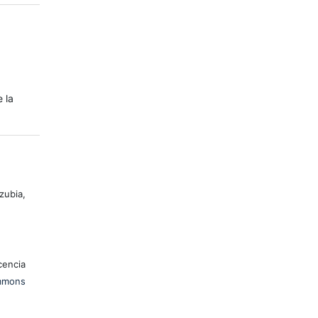
e la
zubia,
encia
mons