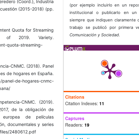
eredero (Coord.), Industria
(por ejemplo incluirlo en un repos
a cuestión (2015-2018) (pp.
institucional o publicarlo en un 
siempre que indiquen claramente 
trabajo se publicó por primera 
ntent Quota for Streaming
Comunicación y Sociedad
.
of 2019. Variety.
ent-quota-streaming-
encia-CNMC. (2018). Panel
nes de hogares en España.
/panel-de-hogares-cnmc-
pana/
Citations
mpetencia-CNMC. (2019).
Citation Indexes:
11
2017, de la obligación de
n europea de películas
Captures
sión, documentales y series
Readers:
19
/files/2480612.pdf