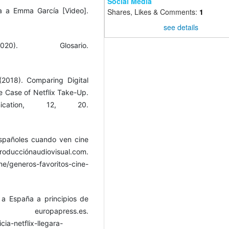
Social Media
ta a Emma García [Video].
Shares, Likes & Comments:
1
see details
020). Glosario.
(2018). Comparing Digital
he Case of Netflix Take-Up.
nication, 12, 20.
españoles cuando ven cine
iovisual.com.
ne/generos-favoritos-cine-
á a España a principios de
ress.es.
cia-netflix-llegara-