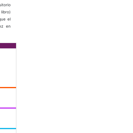
itorio
libro)
que el
vez en