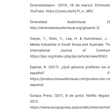
Diversidadaavv. (2019, 18 de marzo). Entrevis
YouTube. https://youtu.be/nLPr_s-_MfU
Diversidad Audiovisual. (2
http://diversidadaudiovisual.org/glosario-2/
Dwyer, T., Shim, Y., Lee, H. & Hutchinson, J. 
Media Industries in South Korea and Australia: T
International Journal of Commu
https://ijoc.org/index.php/ijoc/article/view/8563
Espinel, R. (2017). ¿Qué géneros prefieren los 
español? Producciónaud
https://produccionaudiovisual.com/produccion-ci
espanol/
Europa Press. (2011, 8 de junio). Netflix llegar
2012. europap
https://www.europapress.es/portaltic/internet/noti