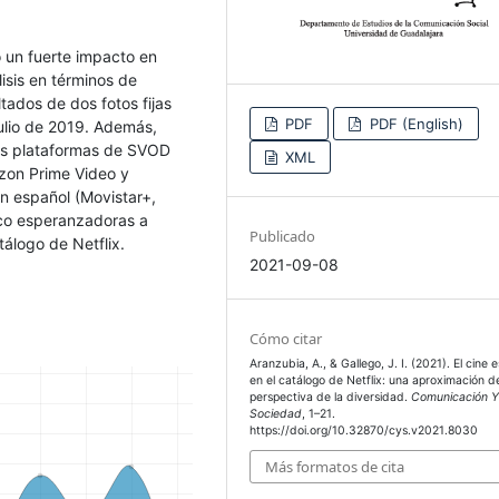
o un fuerte impacto en
isis en términos de
tados de dos fotos fijas
PDF
PDF (English)
ulio de 2019. Además,
les plataformas de SVOD
XML
zon Prime Video y
en español (Movistar+,
poco esperanzadoras a
Publicado
tálogo de Netflix.
2021-09-08
Cómo citar
Aranzubia, A., & Gallego, J. I. (2021). El cine 
en el catálogo de Netflix: una aproximación d
perspectiva de la diversidad.
Comunicación 
Sociedad
, 1–21.
https://doi.org/10.32870/cys.v2021.8030
Más formatos de cita