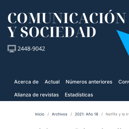
Acerca de
Actual
Números anteriores
Conv
Alianza de revistas
Estadísticas
Inicio
/
Archivos
/
2021: Año 18
/
Netflix y la 