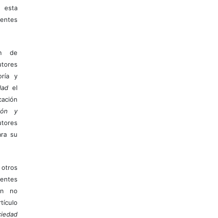
 esta
entes
ón de
tores
ría y
dad
el
ación
ión y
utores
ara su
otros
ientes
ión no
ículo
iedad