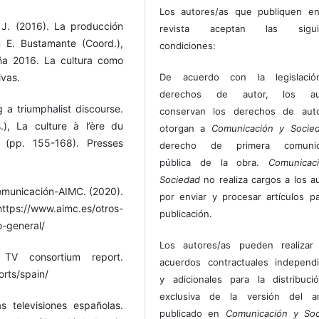
Los autores/as que publiquen en
 J. (2016). La producción
revista aceptan las sigui
n E. Bustamante (Coord.),
condiciones:
ña 2016. La cultura como
ivas.
De acuerdo con la legislaci
derechos de autor, los au
g a triumphalist discourse.
conservan los derechos de auto
.), La culture à l’ère du
otorgan a
Comunicación y Socie
s (pp. 155-168). Presses
derecho de primera comunic
pública de la obra.
Comunicac
Sociedad
no realiza cargos a los a
omunicación-AIMC. (2020).
por enviar y procesar artículos p
ttps://www.aimc.es/otros-
publicación.
-general/
Los autores/as pueden realizar 
 TV consortium report.
acuerdos contractuales independ
orts/spain/
y adicionales para la distribuc
exclusiva de la versión del art
s televisiones españolas.
publicado en
Comunicación y Soc