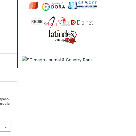
español
esde la
Y