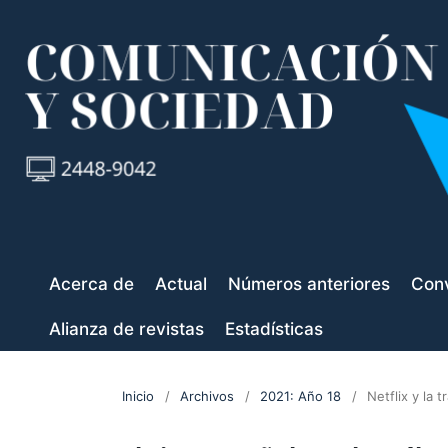
Acerca de
Actual
Números anteriores
Conv
Alianza de revistas
Estadísticas
Inicio
/
Archivos
/
2021: Año 18
/
Netflix y la 