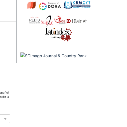
español
esde la
Y