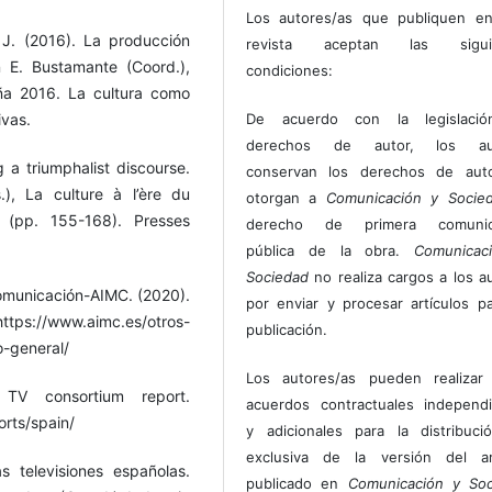
Los autores/as que publiquen en
 J. (2016). La producción
revista aceptan las sigui
n E. Bustamante (Coord.),
condiciones:
ña 2016. La cultura como
ivas.
De acuerdo con la legislaci
derechos de autor, los au
g a triumphalist discourse.
conservan los derechos de auto
.), La culture à l’ère du
otorgan a
Comunicación y Socie
s (pp. 155-168). Presses
derecho de primera comunic
pública de la obra.
Comunicac
Sociedad
no realiza cargos a los a
omunicación-AIMC. (2020).
por enviar y procesar artículos p
ttps://www.aimc.es/otros-
publicación.
-general/
Los autores/as pueden realizar 
 TV consortium report.
acuerdos contractuales independ
orts/spain/
y adicionales para la distribuc
exclusiva de la versión del art
s televisiones españolas.
publicado en
Comunicación y Soc