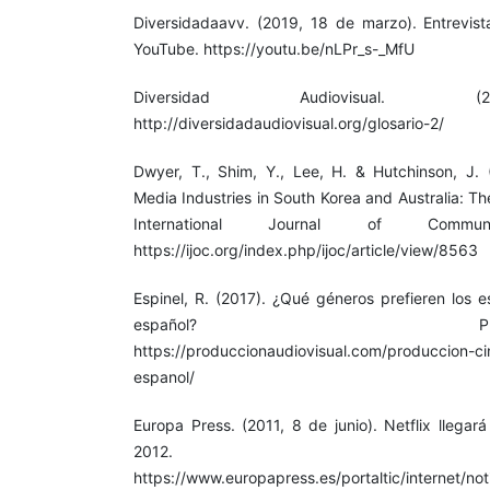
Diversidadaavv. (2019, 18 de marzo). Entrevis
YouTube. https://youtu.be/nLPr_s-_MfU
Diversidad Audiovisual. (2
http://diversidadaudiovisual.org/glosario-2/
Dwyer, T., Shim, Y., Lee, H. & Hutchinson, J. 
Media Industries in South Korea and Australia: T
International Journal of Commu
https://ijoc.org/index.php/ijoc/article/view/8563
Espinel, R. (2017). ¿Qué géneros prefieren los 
español? Producciónaud
https://produccionaudiovisual.com/produccion-ci
espanol/
Europa Press. (2011, 8 de junio). Netflix llegar
2012. europap
https://www.europapress.es/portaltic/internet/noti