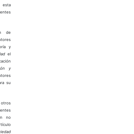
 esta
entes
ón de
tores
ría y
dad
el
ación
ión y
utores
ara su
otros
ientes
ión no
ículo
iedad