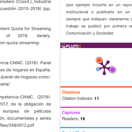
eredero (Coord.), Industria
(por ejemplo incluirlo en un repos
a cuestión (2015-2018) (pp.
institucional o publicarlo en un 
siempre que indiquen claramente 
trabajo se publicó por primera 
ntent Quota for Streaming
Comunicación y Sociedad
.
of 2019. Variety.
ent-quota-streaming-
encia-CNMC. (2018). Panel
nes de hogares en España.
/panel-de-hogares-cnmc-
pana/
Citations
mpetencia-CNMC. (2019).
Citation Indexes:
11
2017, de la obligación de
n europea de películas
Captures
sión, documentales y series
Readers:
19
/files/2480612.pdf