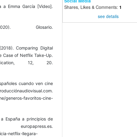
Social Media
ta a Emma García [Video].
Shares, Likes & Comments:
1
see details
020). Glosario.
(2018). Comparing Digital
he Case of Netflix Take-Up.
nication, 12, 20.
españoles cuando ven cine
iovisual.com.
ne/generos-favoritos-cine-
á a España a principios de
ress.es.
cia-netflix-llegara-