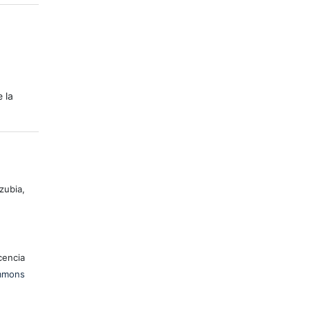
e la
zubia,
encia
mons