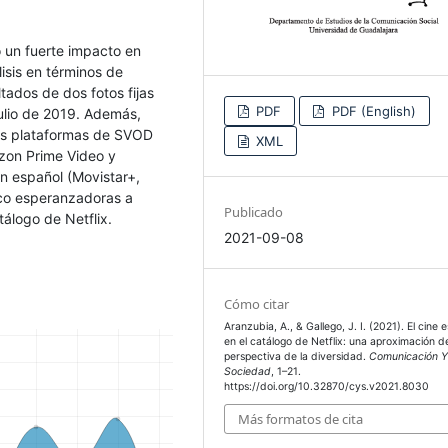
o un fuerte impacto en
isis en términos de
tados de dos fotos fijas
PDF
PDF (English)
ulio de 2019. Además,
les plataformas de SVOD
XML
zon Prime Video y
en español (Movistar+,
poco esperanzadoras a
Publicado
tálogo de Netflix.
2021-09-08
Cómo citar
Aranzubia, A., & Gallego, J. I. (2021). El cine 
en el catálogo de Netflix: una aproximación d
perspectiva de la diversidad.
Comunicación 
Sociedad
, 1–21.
https://doi.org/10.32870/cys.v2021.8030
Más formatos de cita