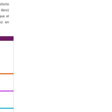
itorio
libro)
que el
vez en