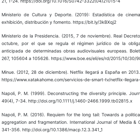
21, 1-24. https://doi.org/10.1016/S0742-3322(04)21015-4
Ministerio de Cultura y Deporte. (2019): Estadística de cinema
exhibición, distribución y fomento. https://bit.ly/3kBXqj2
Ministerio de la Presidencia. (2015, 7 de noviembre). Real Decre
octubre, por el que se regula el régimen jurídico de la oblig
anticipada de determinadas obras audiovisuales europeas. Boletí
267, 105604 a 105626. https://www.boe.es/eli/es/rd/2015/10/30/
Minue. (2012, 28 de diciembre). Netflix llegará a España en 201
https://www.xatakahome.com/servicios-de-smart-tv/netflix-llegar
Napoli, P. M. (1999). Deconstructing the diversity principle. Jou
49(4), 7-34. http://doi.org/10.1111/j.1460-2466.1999.tb02815.x
Napoli, P. M. (2016). Requiem for the long tail: Towards a politi
aggregation and fragmentation. International Journal of Media & Cul
341-356. http://doi.org/10.1386/macp.12.3.341_1