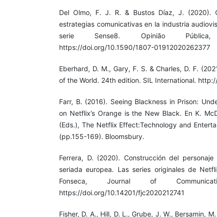
Del Olmo, F. J. R. & Bustos Díaz, J. (2020). 
estrategias comunicativas en la industria audiovis
serie Sense8. Opinião Pública,
https://doi.org/10.1590/1807-01912020262377
Eberhard, D. M., Gary, F. S. & Charles, D. F. (2
of the World. 24th edition. SIL International. htt
Farr, B. (2016). Seeing Blackness in Prison: Und
on Netflix’s Orange is the New Black. En K. M
(Eds.), The Netflix Effect:Technology and Entert
(pp.155-169). Bloomsbury.
Ferrera, D. (2020). Construcción del personaje 
seriada europea. Las series originales de Netf
Fonseca, Journal of Communicat
https://doi.org/10.14201/fjc2020212741
Fisher, D. A., Hill, D. L., Grube, J. W., Bersamin, M