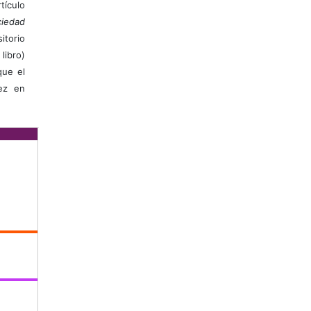
ículo
iedad
itorio
libro)
que el
vez en