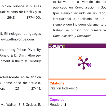
exclusiva de la versión del art
Opinión pública y nuevas
publicado en
Comunicación y Soc
ual: el caso de Netflix y la
(por ejemplo incluirlo en un repos
 26(2), 377-400.
institucional o publicarlo en un 
siempre que indiquen claramente 
trabajo se publicó por primera 
021). Ethnologue: Languages
Comunicación y Sociedad
.
p://www.ethnologue.com
erstanding Prison Diversity
cDonald & D. Smith-Rowsey
ainment in the 21st Century
adolescente en la ficción
lix como caso de estudio.
Citations
Citation Indexes:
5
ion, (21), 27-41.
Captures
Readers:
3
. M., Walker, S. & Gruber, E.