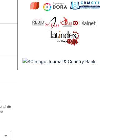
-
ional de
ía