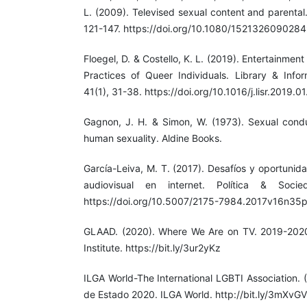
L. (2009). Televised sexual content and parental
121-147. https://doi.org/10.1080/152132609028
Floegel, D. & Costello, K. L. (2019). Entertainmen
Practices of Queer Individuals. Library & Info
41(1), 31-38. https://doi.org/10.1016/j.lisr.2019.0
Gagnon, J. H. & Simon, W. (1973). Sexual condu
human sexuality. Aldine Books.
García-Leiva, M. T. (2017). Desafíos y oportunid
audiovisual en internet. Política & Socie
https://doi.org/10.5007/2175-7984.2017v16n35
GLAAD. (2020). Where We Are on TV. 2019-202
Institute. https://bit.ly/3ur2yKz
ILGA World-The International LGBTI Association.
de Estado 2020. ILGA World. http://bit.ly/3mXvG