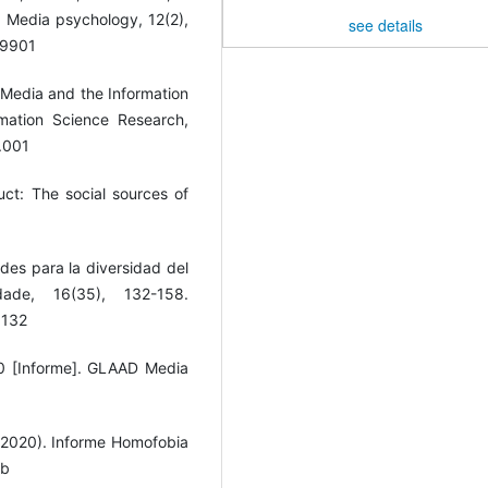
. Media psychology, 12(2),
see details
49901
t Media and the Information
rmation Science Research,
1.001
ct: The social sources of
ades para la diversidad del
dade, 16(35), 132-158.
p132
0 [Informe]. GLAAD Media
 (2020). Informe Homofobia
Vb