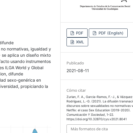
PDF
PDF (English)
XML
difunde
 no normativas, igualdad y
se aplica un diseño mixto
facto usando instrumentos
Publicado
es ILGA World y Global
2021-08-11
ion, difunde
ldad sexo-genérica en
diversidad, propiciando la
Cómo citar
Zurian, F. A., Garcia-Ramos, F.-J., & Vázquez
Rodríguez, L.-G. (2021). La difusión transnac
discursos sobre sexualidades no normativas v
Netflix: el caso Sex Education (2019-2020).
Comunicación Y Sociedad
, 1–22.
https://doi.org/10.32870/cys.v2021.8041
Más formatos de cita