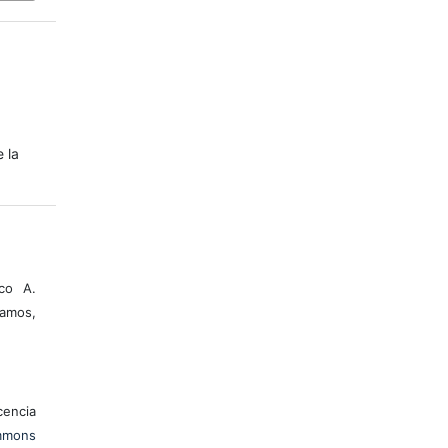
e la
co A.
amos,
encia
mons