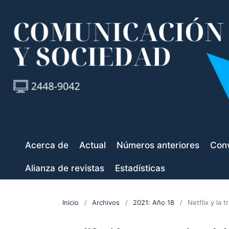
Acerca de
Actual
Números anteriores
Conv
Alianza de revistas
Estadísticas
Inicio
/
Archivos
/
2021: Año 18
/
Netflix y la 