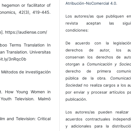
Atribución-NoComercial 4.0
.
l hegemon or facilitator of
Economics, 42(3), 419-445.
Los autores/as que publiquen en
revista aceptan las sigui
condiciones:
e]. https://audiense.com/
De acuerdo con la legislaci
boo Terms Translation In
derechos de autor, los au
an Translation. Universitas
conservan los derechos de auto
bit.ly/3nRqc0b
otorgan a
Comunicación y Socie
derecho de primera comunic
. Métodos de investigación
pública de la obra.
Comunicac
Sociedad
no realiza cargos a los a
eat. How Young Women in
por enviar y procesar artículos p
Youth Television. Malmö
publicación.
Los autores/as pueden realizar 
lm and Television: Critical
acuerdos contractuales independ
y adicionales para la distribuc