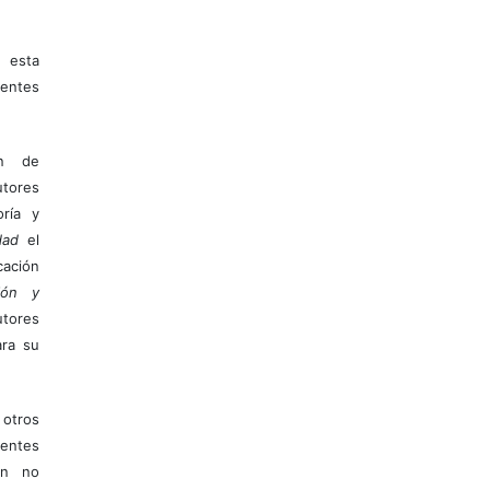
 esta
entes
ón de
tores
ría y
dad
el
ación
ión y
utores
ara su
otros
ientes
ión no