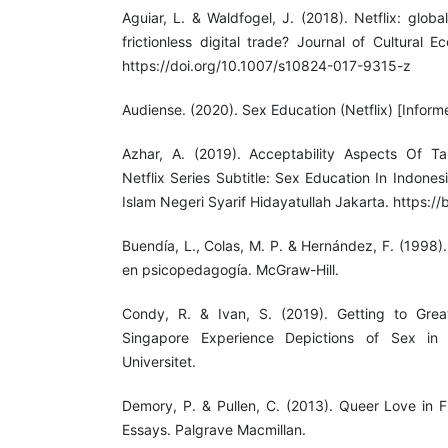
Aguiar, L. & Waldfogel, J. (2018). Netflix: globa
frictionless digital trade? Journal of Cultural 
https://doi.org/10.1007/s10824-017-9315-z
Audiense. (2020). Sex Education (Netflix) [Inform
Azhar, A. (2019). Acceptability Aspects Of Ta
Netflix Series Subtitle: Sex Education In Indonesi
Islam Negeri Syarif Hidayatullah Jakarta. https://
Buendía, L., Colas, M. P. & Hernández, F. (1998)
en psicopedagogía. McGraw-Hill.
Condy, R. & Ivan, S. (2019). Getting to Gr
Singapore Experience Depictions of Sex in 
Universitet.
Demory, P. & Pullen, C. (2013). Queer Love in Fi
Essays. Palgrave Macmillan.