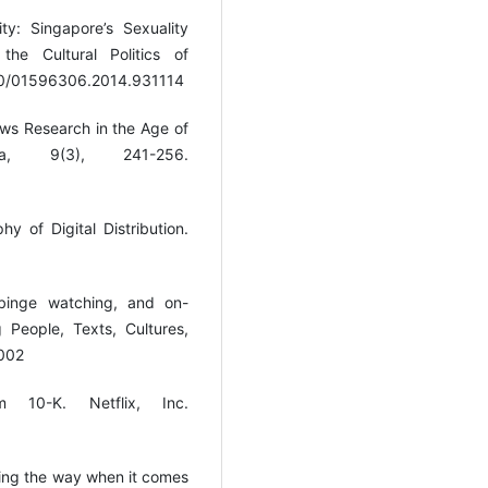
ty: Singapore’s Sexuality
the Cultural Politics of
1080/01596306.2014.931114
lows Research in the Age of
a, 9(3), 241-256.
y of Digital Distribution.
 binge watching, and on-
People, Texts, Cultures,
0002
m 10-K. Netflix, Inc.
ading the way when it comes