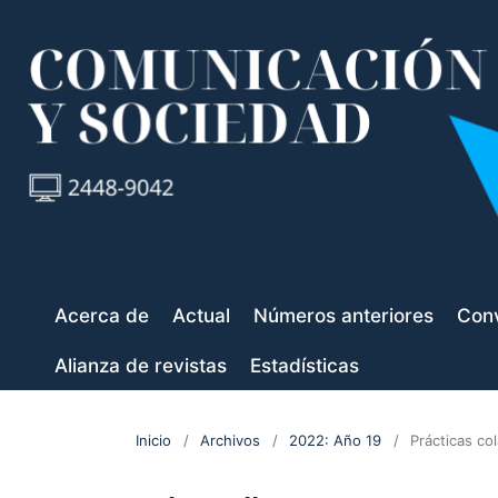
Acerca de
Actual
Números anteriores
Conv
Alianza de revistas
Estadísticas
Inicio
/
Archivos
/
2022: Año 19
/
Prácticas co