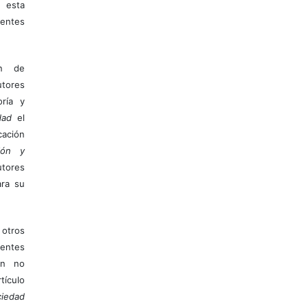
 esta
entes
ón de
tores
ría y
dad
el
ación
ión y
utores
ara su
otros
ientes
ión no
ículo
iedad