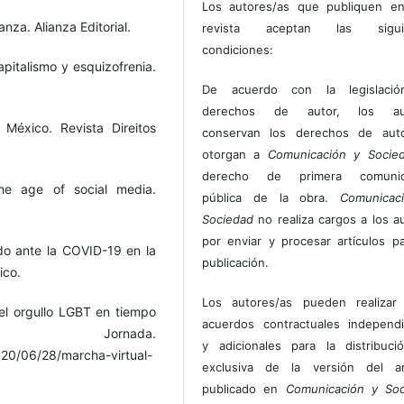
Los autores/as que publiquen en
nza. Alianza Editorial.
revista aceptan las sigui
condiciones:
apitalismo y esquizofrenia.
De acuerdo con la legislaci
derechos de autor, los au
México. Revista Direitos
conservan los derechos de auto
otorgan a
Comunicación y Socie
derecho de primera comunic
he age of social media.
pública de la obra.
Comunicac
Sociedad
no realiza cargos a los a
por enviar y procesar artículos p
do ante la COVID-19 en la
publicación.
ico.
Los autores/as pueden realizar 
el orgullo LGBT en tiempo
acuerdos contractuales independ
Jornada.
y adicionales para la distribuc
20/06/28/marcha-virtual-
exclusiva de la versión del art
publicado en
Comunicación y Soc