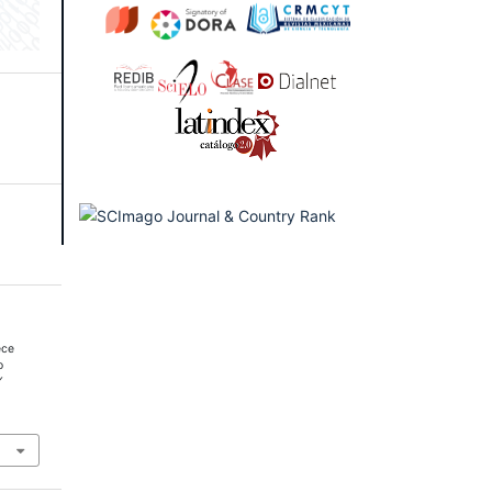
ece
o
Y