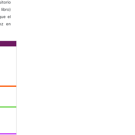
itorio
libro)
que el
vez en