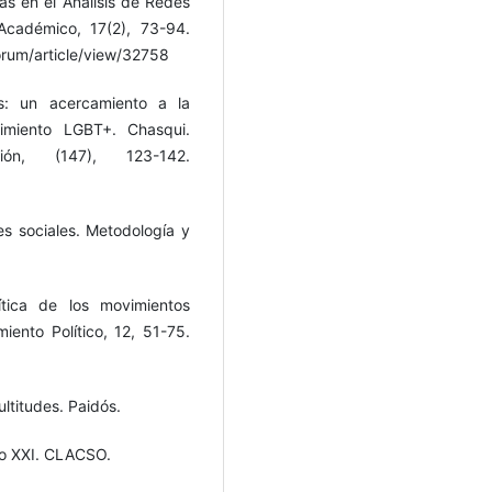
as en el Análisis de Redes
Académico, 17(2), 73-94.
orum/article/view/32758
as: un acercamiento a la
vimiento LGBT+. Chasqui.
ión, (147), 123-142.
es sociales. Metodología y
ítica de los movimientos
iento Político, 12, 51-75.
ultitudes. Paidós.
glo XXI. CLACSO.