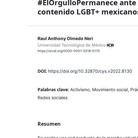
#ElOrgulloPermanece ante l
contenido LGBT+ mexicanos
Raul Anthony Olmedo Neri
Universidad Tecnológica de México
https://orcid.org/0000-0001-5318-0170
DOI:
https://doi.org/10.32870/cys.v2022.8130
Palabras clave:
Activismo, Movimiento social, Prá
Redes sociales
Resumen
Se analiza una red producto de la marcha virtual 