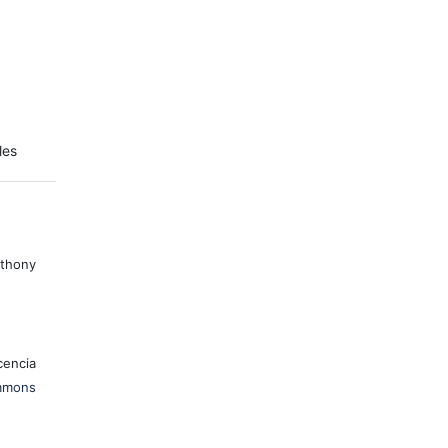
les
thony
encia
mons