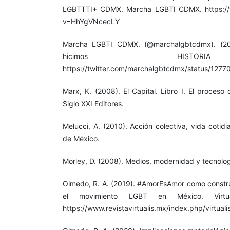
LGBTTTI+ CDMX. Marcha LGBTI CDMX. https:/
v=HhYgVNcecLY
Marcha LGBTI CDMX. (@marchalgbtcdmx). (20
hicimos HISTORI
https://twitter.com/marchalgbtcdmx/status/12
Marx, K. (2008). El Capital. Libro I. El proceso
Siglo XXI Editores.
Melucci, A. (2010). Acción colectiva, vida cotid
de México.
Morley, D. (2008). Medios, modernidad y tecnolog
Olmedo, R. A. (2019). #AmorEsAmor como construc
el movimiento LGBT en México. Virtual
https://www.revistavirtualis.mx/index.php/virtuali