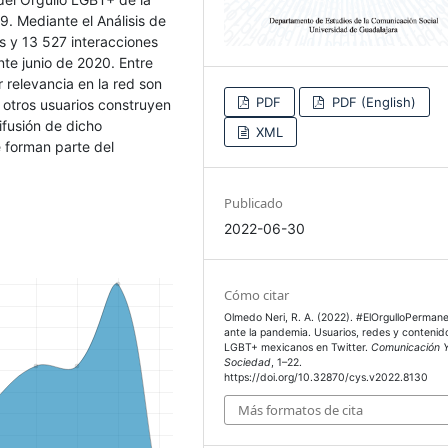
. Mediante el Análisis de
s y 13 527 interacciones
te junio de 2020. Entre
 relevancia en la red son
PDF
PDF (English)
 otros usuarios construyen
ifusión de dicho
XML
 forman parte del
Publicado
2022-06-30
Cómo citar
Olmedo Neri, R. A. (2022). #ElOrgulloPerman
ante la pandemia. Usuarios, redes y contenid
LGBT+ mexicanos en Twitter.
Comunicación 
Sociedad
, 1–22.
https://doi.org/10.32870/cys.v2022.8130
Más formatos de cita