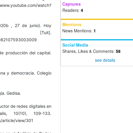
Captures
/www.youtube.com/watch?
Readers:
4
Mentions
20b , 27 de junio). Hoy
News Mentions:
1
A [Tuit].
77082107593003009
Social Media
Shares, Likes & Comments:
58
 de producción del capital.
see details
iana y democracia. Colegio
ía. Gedisa.
tor de redes digitales en
is, 10(10), 109-133.
s/article/view/301