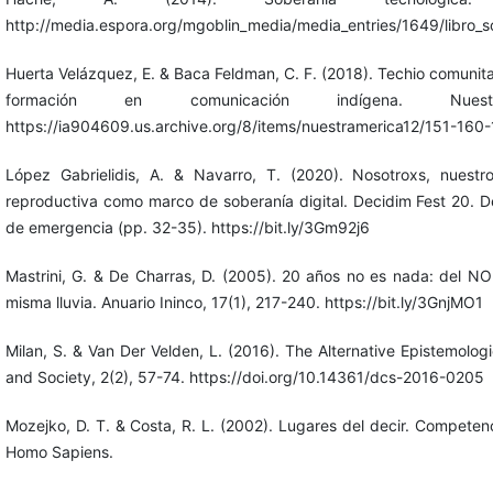
http://media.espora.org/mgoblin_media/media_entries/1649/libro_so
Huerta Velázquez, E. & Baca Feldman, C. F. (2018). Techio comunit
formación en comunicación indígena. Nuestr
https://ia904609.us.archive.org/8/items/nuestramerica12/151-160
López Gabrielidis, A. & Navarro, T. (2020). Nosotroxs, nuestro
reproductiva como marco de soberanía digital. Decidim Fest 20. 
de emergencia (pp. 32-35). https://bit.ly/3Gm92j6
Mastrini, G. & De Charras, D. (2005). 20 años no es nada: del N
misma lluvia. Anuario Ininco, 17(1), 217-240. https://bit.ly/3GnjMO1
Milan, S. & Van Der Velden, L. (2016). The Alternative Epistemologi
and Society, 2(2), 57-74. https://doi.org/10.14361/dcs-2016-0205
Mozejko, D. T. & Costa, R. L. (2002). Lugares del decir. Competenci
Homo Sapiens.