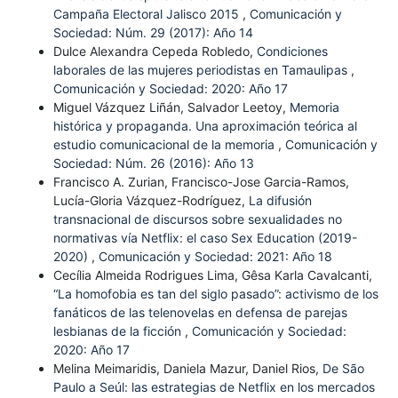
Campaña Electoral Jalisco 2015
,
Comunicación y
Sociedad: Núm. 29 (2017): Año 14
Dulce Alexandra Cepeda Robledo,
Condiciones
laborales de las mujeres periodistas en Tamaulipas
,
Comunicación y Sociedad: 2020: Año 17
Miguel Vázquez Liñán, Salvador Leetoy,
Memoria
histórica y propaganda. Una aproximación teórica al
estudio comunicacional de la memoria
,
Comunicación y
Sociedad: Núm. 26 (2016): Año 13
Francisco A. Zurian, Francisco-Jose Garcia-Ramos,
Lucía-Gloria Vázquez-Rodríguez,
La difusión
transnacional de discursos sobre sexualidades no
normativas vía Netflix: el caso Sex Education (2019-
2020)
,
Comunicación y Sociedad: 2021: Año 18
Cecília Almeida Rodrigues Lima, Gêsa Karla Cavalcanti,
“La homofobia es tan del siglo pasado”: activismo de los
fanáticos de las telenovelas en defensa de parejas
lesbianas de la ficción
,
Comunicación y Sociedad:
2020: Año 17
Melina Meimaridis, Daniela Mazur, Daniel Rios,
De São
Paulo a Seúl: las estrategias de Netflix en los mercados