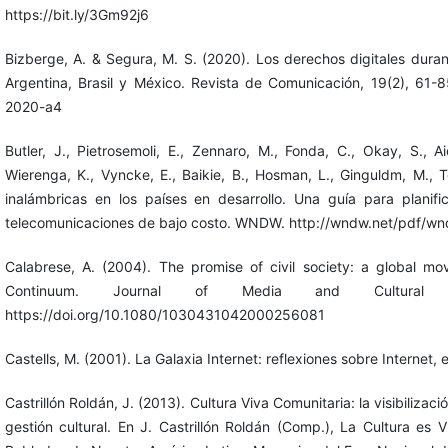
https://bit.ly/3Gm92j6
Bizberge, A. & Segura, M. S. (2020). Los derechos digitales duran
Argentina, Brasil y México. Revista de Comunicación, 19(2), 61-85
2020-a4
Butler, J., Pietrosemoli, E., Zennaro, M., Fonda, C., Okay, S., Aic
Wierenga, K., Vyncke, E., Baikie, B., Hosman, L., Ginguldm, M., T
inalámbricas en los países en desarrollo. Una guía para planific
telecomunicaciones de bajo costo. WNDW. http://wndw.net/pdf/
Calabrese, A. (2004). The promise of civil society: a global m
Continuum. Journal of Media and Cultural S
https://doi.org/10.1080/1030431042000256081
Castells, M. (2001). La Galaxia Internet: reflexiones sobre Internet
Castrillón Roldán, J. (2013). Cultura Viva Comunitaria: la visibilizac
gestión cultural. En J. Castrillón Roldán (Comp.), La Cultura es 