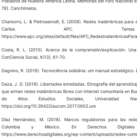
Poblados de Nuestra América Latina. Memorias del Foro Nacional de
78). Canchimalos.
Chamorro, L. & Pietrosemolli, E. (2008). Redes inalámbricas para e
Caribe. APC. Temas 
https://www.apc.org/sites/default/files/APC_RedesInalambricasPa
Costa, R. L. (2010). Acerca de la comprensión/explicación. U
ConCiencia Social, X(13), 61-70.
Dagnino, R. (2019). Tecnociência solidária: um manual estratégico. L
Daza, J. D. (2019). Libertades enredadas. Etnografía del aprendizaj
que arman redes inalámbricas libres con Internet comunitaria en Buen
de Altos Estudios Sociales, Universidad N
https://doi.org/10.26422/aucom.2017.0602.ure
Díaz Hernández, M. (2018). Marcos regulatorios para las redes
Colombia y México. En Derechos Digitales
https://www.derechosdigitales.org/wp-content/uploads/redes-comu