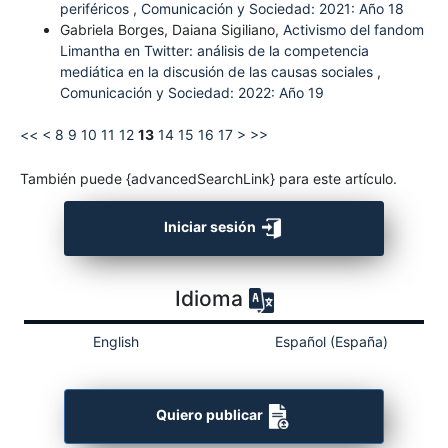
periféricos
,
Comunicación y Sociedad: 2021: Año 18
Gabriela Borges, Daiana Sigiliano,
Activismo del fandom
Limantha en Twitter: análisis de la competencia
mediática en la discusión de las causas sociales
,
Comunicación y Sociedad: 2022: Año 19
<<
<
8
9
10
11
12
13
14
15
16
17
>
>>
También puede {advancedSearchLink} para este artículo.
Iniciar sesión
Idioma
English
Español (España)
Quiero publicar