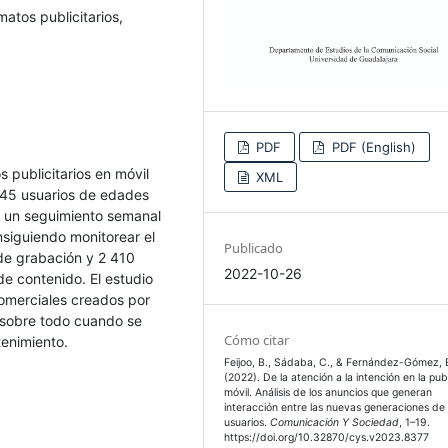
matos publicitarios,
PDF
PDF (English)
s publicitarios en móvil
XML
. 45 usuarios de edades
a un seguimiento semanal
nsiguiendo monitorear el
Publicado
 de grabación y 2 410
2022-10-26
de contenido. El estudio
comerciales creados por
, sobre todo cuando se
Cómo citar
tenimiento.
Feijoo, B., Sádaba, C., & Fernández-Gómez, 
(2022). De la atención a la intención en la pub
móvil. Análisis de los anuncios que generan
interacción entre las nuevas generaciones de
usuarios.
Comunicación Y Sociedad
, 1–19.
https://doi.org/10.32870/cys.v2023.8377