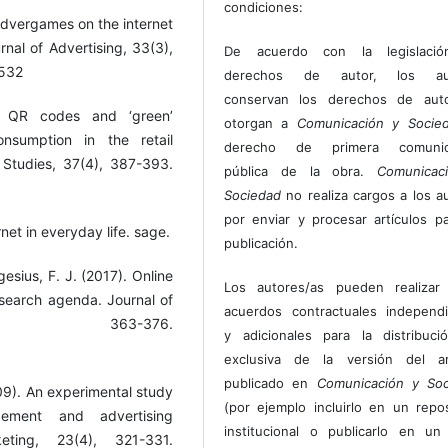
condiciones:
Advergames on the internet
rnal of Advertising, 33(3),
De acuerdo con la legislaci
-532
derechos de autor, los au
conservan los derechos de auto
g QR codes and ‘green’
otorgan a
Comunicación y Socie
nsumption in the retail
derecho de primera comunic
 Studies, 37(4), 387-393.
pública de la obra.
Comunicac
Sociedad
no realiza cargos a los a
por enviar y procesar artículos p
net in everyday life. sage.
publicación.
esius, F. J. (2017). Online
Los autores/as pueden realizar 
research agenda. Journal of
acuerdos contractuales independ
, 363-376.
y adicionales para la distribuc
exclusiva de la versión del art
publicado en
Comunicación y Soc
009). An experimental study
(por ejemplo incluirlo en un repos
gement and advertising
institucional o publicarlo en un 
keting, 23(4), 321-331.