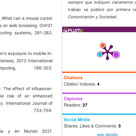
siempre que indiquen claramente 
trabajo se publicó por primera 
Comunicación y Sociedad
.
). What can a mouse cursor
s on web browsing. CHI'01
uting systems, 281-282.
ren's exposure to mobile in-
ateness. 2013 International
ting, 196-203.
Citations
Citation Indexes:
4
. The effect of influencer-
the role of an enhanced
Captures
y. International Journal of
Readers:
27
, 733-759.
Social Media
Shares, Likes & Comments:
5
paña y en Mundo 2021.
see details