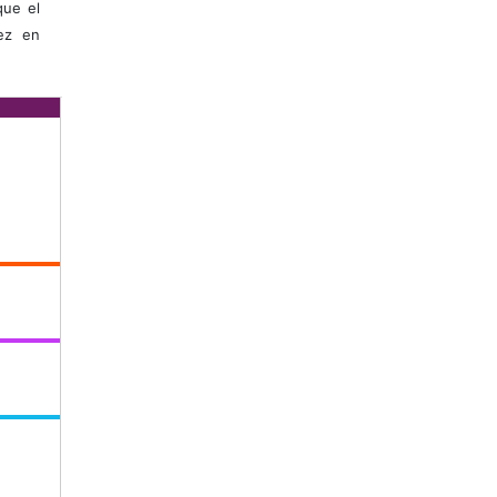
que el
vez en