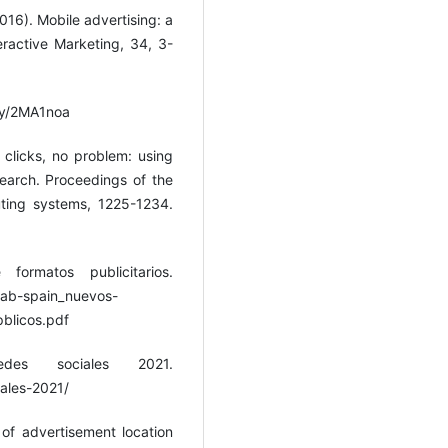
2016). Mobile advertising: a
ractive Marketing, 34, 3-
t.ly/2MA1noa
 clicks, no problem: using
arch. Proceedings of the
ting systems, 1225-1234.
ormatos publicitarios.
/iab-spain_nuevos-
pblicos.pdf
es sociales 2021.
iales-2021/
of advertisement location