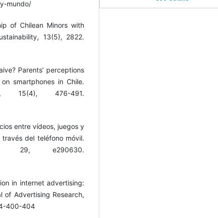
a-y-mundo/
ip of Chilean Minors with
tainability, 13(5), 2822.
naive? Parents’ perceptions
g on smartphones in Chile.
 15(4), 476-491.
cios entre vídeos, juegos y
ravés del teléfono móvil.
́n, 29, e290630.
ion in internet advertising:
l of Advertising Research,
2-4-400-404