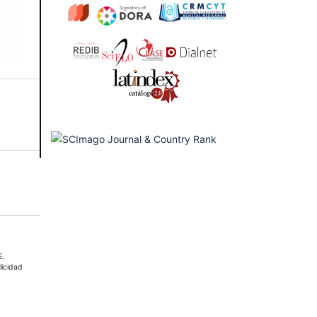
E.
licidad