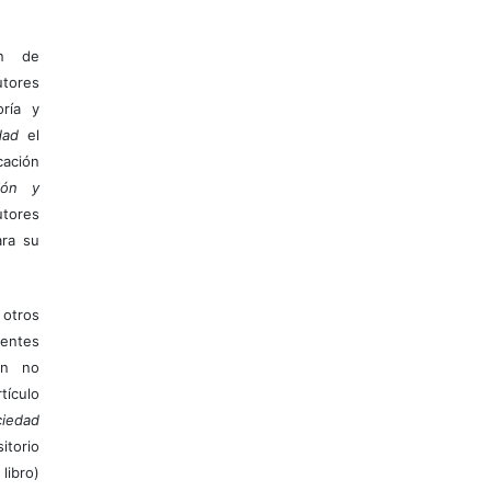
ón de
tores
ría y
dad
el
ación
ión y
utores
ara su
otros
ientes
ión no
ículo
iedad
itorio
libro)