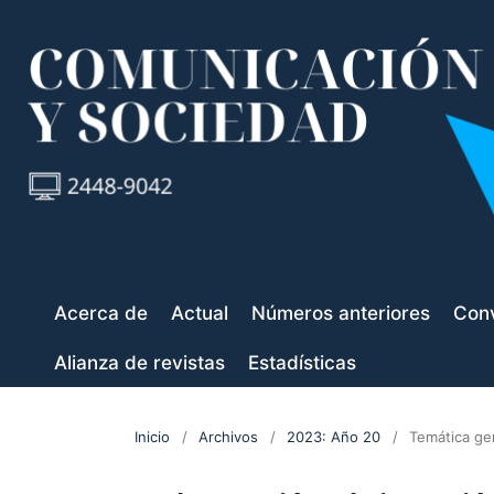
Acerca de
Actual
Números anteriores
Conv
Alianza de revistas
Estadísticas
Inicio
/
Archivos
/
2023: Año 20
/
Temática ge