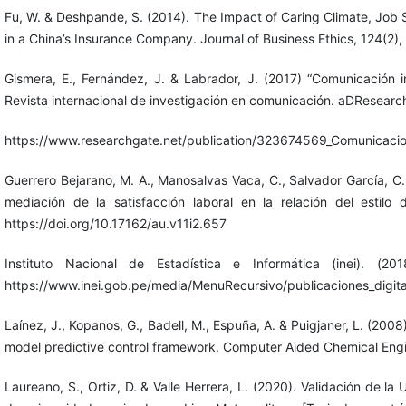
Fu, W. & Deshpande, S. (2014). The Impact of Caring Climate, Job
in a China’s Insurance Company. Journal of Business Ethics, 124(2
Gismera, E., Fernández, J. & Labrador, J. (2017) “Comunicación in
Revista internacional de investigación en comunicación. aDResearc
https://www.researchgate.net/publication/323674569_Comunicacion
Guerrero Bejarano, M. A., Manosalvas Vaca, C., Salvador García, C. 
mediación de la satisfacción laboral en la relación del estilo 
https://doi.org/10.17162/au.v11i2.657
Instituto Nacional de Estadística e Informática (inei). (2
https://www.inei.gob.pe/media/MenuRecursivo/publicaciones_digita
Laínez, J., Kopanos, G., Badell, M., Espuña, A. & Puigjaner, L. (2008)
model predictive control framework. Computer Aided Chemical Eng
Laureano, S., Ortiz, D. & Valle Herrera, L. (2020). Validación 