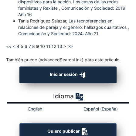
dispositivos para la acción. Los casos de las redes
feministas y Rexiste
,
Comunicación y Sociedad: 2019:
Año 16
Tania Rodríguez Salazar,
Las tecnoferencias en
relaciones de pareja y el género: hallazgos cualitativos
,
Comunicación y Sociedad: 2024: Año 21
<<
<
4
5
6
7
8
9
10
11
12
13
>
>>
También puede {advancedSearchLink} para este artículo.
Iniciar sesión
Idioma
English
Español (España)
Quiero publicar