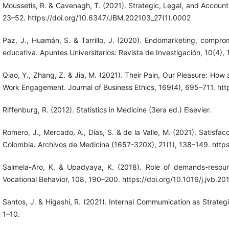
Moussetis, R. & Cavenagh, T. (2021). Strategic, Legal, and Account
23–52. https://doi.org/10.6347/JBM.202103_27(1).0002
Paz, J., Huamán, S. & Tarrillo, J. (2020). Endomarketing, compro
educativa. Apuntes Universitarios: Revista de Investigación, 10(4),
Qiao, Y., Zhang, Z. & Jia, M. (2021). Their Pain, Our Pleasure: H
Work Engagement. Journal of Business Ethics, 169(4), 695–711. ht
Riffenburg, R. (2012). Statistics in Medicine (3era ed.) Elsevier.
Romero, J., Mercado, A., Días, S. & de la Valle, M. (2021). Satis
Colombia. Archivos de Medicina (1657-320X), 21(1), 138–149. http
Salmela-Aro, K. & Upadyaya, K. (2018). Role of demands-resour
Vocational Behavior, 108, 190–200. https://doi.org/10.1016/j.jvb.2
Santos, J. & Higashi, R. (2021). Internal Commumication as Strategi
1–10.