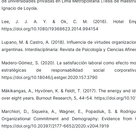
de universidades privadas en Lima Metropolitana [Tesis de maestría
Ignacio de Loyola.
Lee, J. J. A. Y. & Ok, C. M. (2016). Hotel Empl
https://doi.org/10.1080/19368623.2014.994154
Lupano, M. & Castro, A. (2018). Influencia de virtudes organizaci
argentinas. Interdisciplinaria: Revista de Psicología y Ciencias Afin
Madero-Gómez, S. (2020). La satisfacción laboral como efecto mod
estratégicas de responsabilidad social corpora
https://doi.org/10.18046/j.estger.2020.157.3790
Mäkikangas, A., Hyvönen, K. & Feldt, T. (2017). The energy and i
over eight years. Burnout Research, 5, 44–54. https://doi.org/10.1
Marchiori, D., Siqueira, A., Wagner, E., Popadiuk, S. & Rodrig
Organizational Commitment and Demography: Evidence from the
https://doi.org/10.20397/2177-6652/2020.v20i4.1919