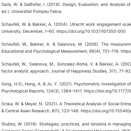
Saris, W. & Gallhofer, I. (2014). Design, Evaluation, and Analysis
ed.). Universitat Pompeu Fabra.
Schaufeli, W. & Bakker, A. (2004). Utrecht work engagement scale
University, December, 1–60. https://doi.org/10.1037/t01350-000
Schaufeli, W., Bakker, A. & Salanova, M. (2006). The measureme
Educational and Psychological Measurement, 66(4), 701–716. http
Schaufeli, W., Salanova, M., Gonzalez-Romá, V. & Bakker, A. (2
factor analytic approach. Journal of Happiness Studies, 3(1), 71–
Song, H-D., Hong, A. & Jo, Y. (2021). Psychometric Investigatio
Psychological Reports, 124(3), 1384–1411. https://doi.org/10.11
Sroka, W. & Meyer, N. (2021). A Theoretical Analysis of Social Ent
& Central Asian Research, 8(1), 133–148. https://doi.org/10.15549/
Stubbs, W. (2019). Strategies, practices, and tensions in managing
Corporate Social Responsibility & Environmental Management, 26(5)