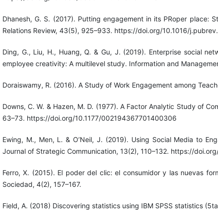
Dhanesh, G. S. (2017). Putting engagement in its PRoper place: Sta
Relations Review, 43(5), 925–933. https://doi.org/10.1016/j.pubre
Ding, G., Liu, H., Huang, Q. & Gu, J. (2019). Enterprise social n
employee creativity: A multilevel study. Information and Managemen
Doraiswamy, R. (2016). A Study of Work Engagement among Teacher
Downs, C. W. & Hazen, M. D. (1977). A Factor Analytic Study of Co
63–73. https://doi.org/10.1177/002194367701400306
Ewing, M., Men, L. & O’Neil, J. (2019). Using Social Media to En
Journal of Strategic Communication, 13(2), 110–132. https://doi.
Ferro, X. (2015). El poder del clic: el consumidor y las nuevas fo
Sociedad, 4(2), 157–167.
Field, A. (2018) Discovering statistics using IBM SPSS statistics (5ta