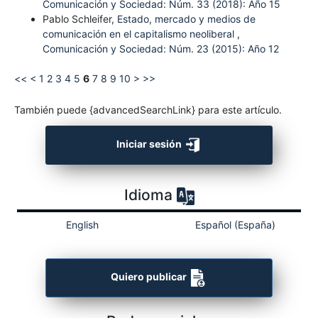
Comunicación y Sociedad: Núm. 33 (2018): Año 15
Pablo Schleifer,
Estado, mercado y medios de
comunicación en el capitalismo neoliberal
,
Comunicación y Sociedad: Núm. 23 (2015): Año 12
<<
<
1
2
3
4
5
6
7
8
9
10
>
>>
También puede {advancedSearchLink} para este artículo.
Iniciar sesión
Idioma
English
Español (España)
Quiero publicar