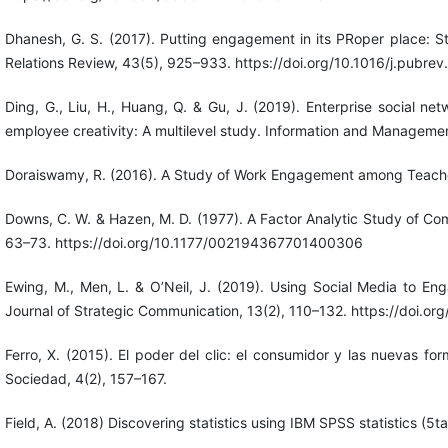
Dhanesh, G. S. (2017). Putting engagement in its PRoper place: Sta
Relations Review, 43(5), 925–933. https://doi.org/10.1016/j.pubre
Ding, G., Liu, H., Huang, Q. & Gu, J. (2019). Enterprise social n
employee creativity: A multilevel study. Information and Managemen
Doraiswamy, R. (2016). A Study of Work Engagement among Teacher
Downs, C. W. & Hazen, M. D. (1977). A Factor Analytic Study of Co
63–73. https://doi.org/10.1177/002194367701400306
Ewing, M., Men, L. & O’Neil, J. (2019). Using Social Media to En
Journal of Strategic Communication, 13(2), 110–132. https://doi.
Ferro, X. (2015). El poder del clic: el consumidor y las nuevas fo
Sociedad, 4(2), 157–167.
Field, A. (2018) Discovering statistics using IBM SPSS statistics (5ta