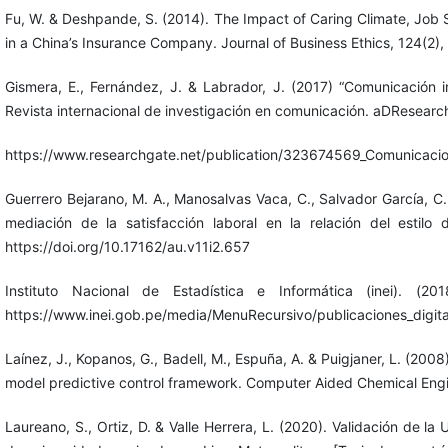
Fu, W. & Deshpande, S. (2014). The Impact of Caring Climate, Job
in a China’s Insurance Company. Journal of Business Ethics, 124(2
Gismera, E., Fernández, J. & Labrador, J. (2017) “Comunicación in
Revista internacional de investigación en comunicación. aDResearc
https://www.researchgate.net/publication/323674569_Comunicacion
Guerrero Bejarano, M. A., Manosalvas Vaca, C., Salvador García, C. 
mediación de la satisfacción laboral en la relación del estilo 
https://doi.org/10.17162/au.v11i2.657
Instituto Nacional de Estadística e Informática (inei). (2
https://www.inei.gob.pe/media/MenuRecursivo/publicaciones_digita
Laínez, J., Kopanos, G., Badell, M., Espuña, A. & Puigjaner, L. (2008)
model predictive control framework. Computer Aided Chemical Eng
Laureano, S., Ortiz, D. & Valle Herrera, L. (2020). Validación 