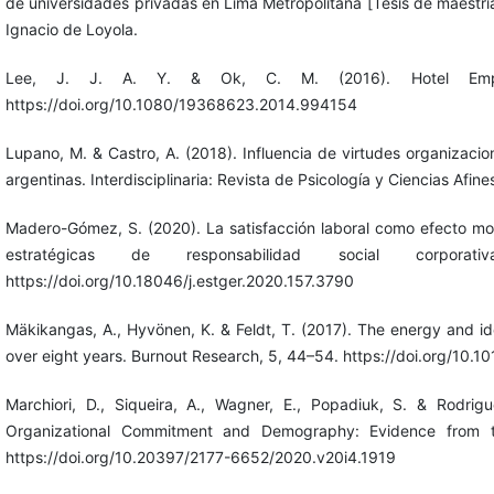
de universidades privadas en Lima Metropolitana [Tesis de maestría
Ignacio de Loyola.
Lee, J. J. A. Y. & Ok, C. M. (2016). Hotel Empl
https://doi.org/10.1080/19368623.2014.994154
Lupano, M. & Castro, A. (2018). Influencia de virtudes organizaci
argentinas. Interdisciplinaria: Revista de Psicología y Ciencias Afin
Madero-Gómez, S. (2020). La satisfacción laboral como efecto mod
estratégicas de responsabilidad social corpora
https://doi.org/10.18046/j.estger.2020.157.3790
Mäkikangas, A., Hyvönen, K. & Feldt, T. (2017). The energy and i
over eight years. Burnout Research, 5, 44–54. https://doi.org/10.1
Marchiori, D., Siqueira, A., Wagner, E., Popadiuk, S. & Rodrig
Organizational Commitment and Demography: Evidence from the
https://doi.org/10.20397/2177-6652/2020.v20i4.1919