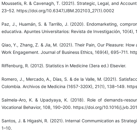
Moussetis, R. & Cavenagh, T. (2021). Strategic, Legal, and Account
23–52. https://doi.org/10.6347/JBM.202103_27(1).0002
Paz, J., Huamán, S. & Tarrillo, J. (2020). Endomarketing, compro
educativa. Apuntes Universitarios: Revista de Investigación, 10(4),
Qiao, Y., Zhang, Z. & Jia, M. (2021). Their Pain, Our Pleasure: H
Work Engagement. Journal of Business Ethics, 169(4), 695–711. ht
Riffenburg, R. (2012). Statistics in Medicine (3era ed.) Elsevier.
Romero, J., Mercado, A., Días, S. & de la Valle, M. (2021). Satis
Colombia. Archivos de Medicina (1657-320X), 21(1), 138–149. http
Salmela-Aro, K. & Upadyaya, K. (2018). Role of demands-resour
Vocational Behavior, 108, 190–200. https://doi.org/10.1016/j.jvb.2
Santos, J. & Higashi, R. (2021). Internal Commumication as Strategi
1–10.