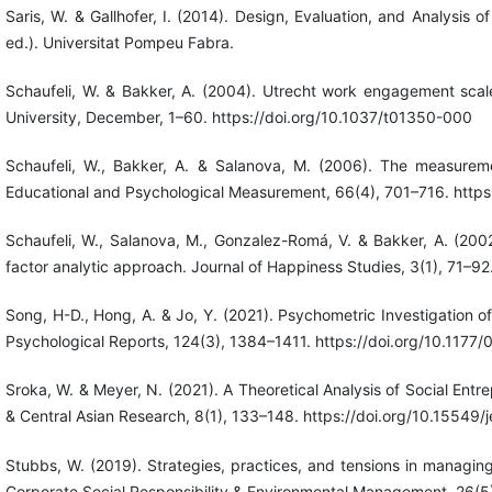
Saris, W. & Gallhofer, I. (2014). Design, Evaluation, and Analysis
ed.). Universitat Pompeu Fabra.
Schaufeli, W. & Bakker, A. (2004). Utrecht work engagement scale
University, December, 1–60. https://doi.org/10.1037/t01350-000
Schaufeli, W., Bakker, A. & Salanova, M. (2006). The measureme
Educational and Psychological Measurement, 66(4), 701–716. http
Schaufeli, W., Salanova, M., Gonzalez-Romá, V. & Bakker, A. (2
factor analytic approach. Journal of Happiness Studies, 3(1), 71–
Song, H-D., Hong, A. & Jo, Y. (2021). Psychometric Investigatio
Psychological Reports, 124(3), 1384–1411. https://doi.org/10.11
Sroka, W. & Meyer, N. (2021). A Theoretical Analysis of Social Ent
& Central Asian Research, 8(1), 133–148. https://doi.org/10.15549/
Stubbs, W. (2019). Strategies, practices, and tensions in managing
Corporate Social Responsibility & Environmental Management, 26(5)