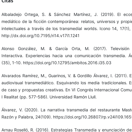
Citas
Albaladejo Ortega, S. & Sánchez Martínez, J. (2019). El eco
mediático de la ficción contemporánea: relatos, universos y prop
intelectuales a través de los transmedial worlds. Icono 14, 17(1),
http://dx.doi.org/10.7195/ri14.v17i1.1241
Alonso González, M. & García Orta, M. (2017). Televisión D
Interactiva. Experiencias hacia una comunicación transmedia. Á
(35), 1-10. https://doi.org/10.12795/ambitos.2016.i35.03
Alvarados Ramírez, M., Guarinos, V. & Gordillo Álvarez, I. (2011). E
audiovisual transmediático. Esquivando los media tradicionales. E
de caso y propuestas creativas. En VI Congrés Internacional Comu
I Realitat (pp. 577-586). Universidad Ramón Llull.
Álvarez, V. (2020). La narrativa transmedia del restaurante Mast
Razón y Palabra, 24(109). https://doi.org/10.26807/rp.v24i109.16
Arnau Roselló, R. (2016). Estrategias Transmedia y enunciación de