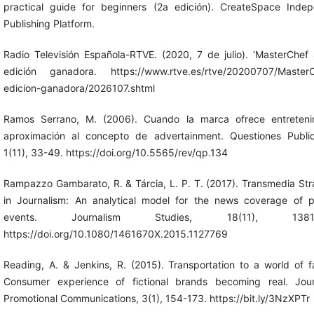
practical guide for beginners (2a edición). CreateSpace Inde
Publishing Platform.
Radio Televisión Española-RTVE. (2020, 7 de julio). ‘MasterChef 
edición ganadora. https://www.rtve.es/rtve/20200707/MasterC
edicion-ganadora/2026107.shtml
Ramos Serrano, M. (2006). Cuando la marca ofrece entretenim
aproximación al concepto de advertainment. Questiones Publici
1(11), 33-49. https://doi.org/10.5565/rev/qp.134
Rampazzo Gambarato, R. & Tárcia, L. P. T. (2017). Transmedia Str
in Journalism: An analytical model for the news coverage of 
events. Journalism Studies, 18(11), 1381-
https://doi.org/10.1080/1461670X.2015.1127769
Reading, A. & Jenkins, R. (2015). Transportation to a world of f
Consumer experience of fictional brands becoming real. Jour
Promotional Communications, 3(1), 154-173. https://bit.ly/3NzXPTr