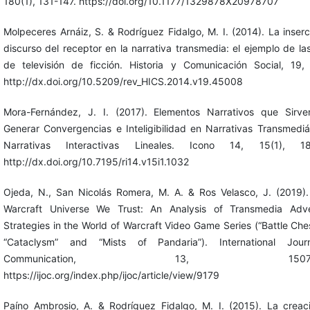
180(1), 131-147. https://doi.org/10.1177/1329878X20978707
Molpeceres Arnáiz, S. & Rodríguez Fidalgo, M. I. (2014). La inserc
discurso del receptor en la narrativa transmedia: el ejemplo de las
de televisión de ficción. Historia y Comunicación Social, 19,
http://dx.doi.org/10.5209/rev_HICS.2014.v19.45008
Mora-Fernández, J. I. (2017). Elementos Narrativos que Sirv
Generar Convergencias e Inteligibilidad en Narrativas Transmediá
Narrativas Interactivas Lineales. Icono 14, 15(1), 18
http://dx.doi.org/10.7195/ri14.v15i1.1032
Ojeda, N., San Nicolás Romera, M. A. & Ros Velasco, J. (2019).
Warcraft Universe We Trust: An Analysis of Transmedia Adver
Strategies in the World of Warcraft Video Game Series (“Battle Ches
“Cataclysm” and “Mists of Pandaria”). International Jour
Communication, 13, 1507-15
https://ijoc.org/index.php/ijoc/article/view/9179
Paíno Ambrosio, A. & Rodríguez Fidalgo, M. I. (2015). La creac