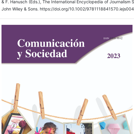
& F. Hanusch (Eds.), The International Encyclopedia of Journalism S
John Wiley & Sons. https://doi.org/10.1002/9781118841570.iejs00