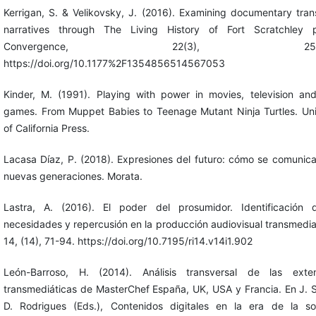
Kerrigan, S. & Velikovsky, J. (2016). Examining documentary tra
narratives through The Living History of Fort Scratchley pr
Convergence, 22(3), 250-2
https://doi.org/10.1177%2F1354856514567053
Kinder, M. (1991). Playing with power in movies, television an
games. From Muppet Babies to Teenage Mutant Ninja Turtles. Uni
of California Press.
Lacasa Díaz, P. (2018). Expresiones del futuro: cómo se comunica
nuevas generaciones. Morata.
Lastra, A. (2016). El poder del prosumidor. Identificación 
necesidades y repercusión en la producción audiovisual transmedia
14, (14), 71-94. https://doi.org/10.7195/ri14.v14i1.902
León-Barroso, H. (2014). Análisis transversal de las exten
transmediáticas de MasterChef España, UK, USA y Francia. En J. S
D. Rodrigues (Eds.), Contenidos digitales en la era de la s