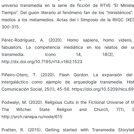
universo transmedia en la serie de ficción de RTVE “El Ministe
Tiempo”. Del guion literario al fenómeno fan de los “ministéricos”.
medios a los metamedios. Actas del I Simposio de la RIIGC (X
300-315.
Pérez-Rodríguez, A. (2020). Homo sapiens, homo videns
fabulators. La competencia mediática en los relatos del un
transmedia. Icono 14, 18(2), 16
http://dx.doi.org/10.7195/ri14.v18i2.1523
Piñeiro-Otero, T. (2020). Flash Gordon. La expansión del
intergaláctico como ejemplo de arqueología transmedia. Hist
Comunicación Social, 25(1), 45-56. https://doi.org/10.5209/hics.6
Podwalyi, M. (2020). Religious Cults in the Fictional Universe of 
The Witcher. State Religion and Church, 7(1), 91
http://srch.ranepa.ru/node/615
Pratten, R. (2015). Getting started with Transmedia Storytel