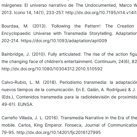
márgenes: El universo narrativo de The Undocumented, Marco Wi
2013. Icono 14, 14(1), 233-257. http://dx.doi.org/10.7195/ri14.v14i
Bourdaa, M. (2013). ‘Following the Pattern’: The Creation
Encyclopaedic Universe with Transmedia Storytelling. Adaptation
202-214. https://doi.org/10.1093/adaptation/apt009
Bainbridge, J. (2010). Fully articulated: The rise of the action fig
the changing face of children’s entertainment. Continuum, 24(6), 8
http://dx.doi.org/10.1080/10304312.2010.510592
Calvo-Rubio, L. M. (2018). Periodismo transmedia: la adaptació
nuevos tiempos de la comunicación. En E. Galán, A. Rodríguez & J.
(Eds.), Contenidos transmedia para la radiotelevisión de proximid
49-61). EUNSA.
Carreño Villada, J. L. (2016). Transmedia Narrative in the Era of th
mobile. Carlos, King Emperor. Fonseca, Journal of Communication
79-95. http://dx.doi.org/10.14201/fjc2016127995