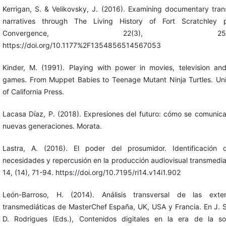
Kerrigan, S. & Velikovsky, J. (2016). Examining documentary tra
narratives through The Living History of Fort Scratchley pr
Convergence, 22(3), 250-2
https://doi.org/10.1177%2F1354856514567053
Kinder, M. (1991). Playing with power in movies, television an
games. From Muppet Babies to Teenage Mutant Ninja Turtles. Uni
of California Press.
Lacasa Díaz, P. (2018). Expresiones del futuro: cómo se comunica
nuevas generaciones. Morata.
Lastra, A. (2016). El poder del prosumidor. Identificación 
necesidades y repercusión en la producción audiovisual transmedia
14, (14), 71-94. https://doi.org/10.7195/ri14.v14i1.902
León-Barroso, H. (2014). Análisis transversal de las exten
transmediáticas de MasterChef España, UK, USA y Francia. En J. S
D. Rodrigues (Eds.), Contenidos digitales en la era de la s