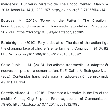
márgenes: El universo narrativo de The Undocumented, Marco Wi
2013. Icono 14, 14(1), 233-257. http://dx.doi.org/10.7195/ri14.v14i
Bourdaa, M. (2013). ‘Following the Pattern’: The Creation
Encyclopaedic Universe with Transmedia Storytelling. Adaptation
202-214. https://doi.org/10.1093/adaptation/apt009
Bainbridge, J. (2010). Fully articulated: The rise of the action fig
the changing face of children’s entertainment. Continuum, 24(6), 8
http://dx.doi.org/10.1080/10304312.2010.510592
Calvo-Rubio, L. M. (2018). Periodismo transmedia: la adaptació
nuevos tiempos de la comunicación. En E. Galán, A. Rodríguez & J.
(Eds.), Contenidos transmedia para la radiotelevisión de proximid
49-61). EUNSA.
Carreño Villada, J. L. (2016). Transmedia Narrative in the Era of th
mobile. Carlos, King Emperor. Fonseca, Journal of Communication
79-95. http://dx.doi.org/10.14201/fjc2016127995