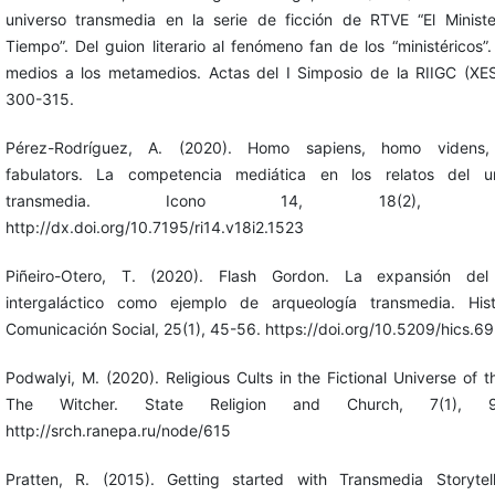
universo transmedia en la serie de ficción de RTVE “El Ministe
Tiempo”. Del guion literario al fenómeno fan de los “ministéricos”.
medios a los metamedios. Actas del I Simposio de la RIIGC (X
300-315.
Pérez-Rodríguez, A. (2020). Homo sapiens, homo videns
fabulators. La competencia mediática en los relatos del un
transmedia. Icono 14, 18(2), 16
http://dx.doi.org/10.7195/ri14.v18i2.1523
Piñeiro-Otero, T. (2020). Flash Gordon. La expansión del
intergaláctico como ejemplo de arqueología transmedia. Hist
Comunicación Social, 25(1), 45-56. https://doi.org/10.5209/hics.6
Podwalyi, M. (2020). Religious Cults in the Fictional Universe of 
The Witcher. State Religion and Church, 7(1), 91
http://srch.ranepa.ru/node/615
Pratten, R. (2015). Getting started with Transmedia Storytel