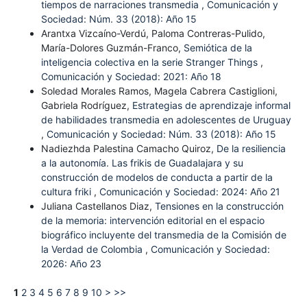
tiempos de narraciones transmedia
,
Comunicación y
Sociedad: Núm. 33 (2018): Año 15
Arantxa Vizcaíno-Verdú, Paloma Contreras-Pulido,
María-Dolores Guzmán-Franco,
Semiótica de la
inteligencia colectiva en la serie Stranger Things
,
Comunicación y Sociedad: 2021: Año 18
Soledad Morales Ramos, Magela Cabrera Castiglioni,
Gabriela Rodríguez,
Estrategias de aprendizaje informal
de habilidades transmedia en adolescentes de Uruguay
,
Comunicación y Sociedad: Núm. 33 (2018): Año 15
Nadiezhda Palestina Camacho Quiroz,
De la resiliencia
a la autonomía. Las frikis de Guadalajara y su
construcción de modelos de conducta a partir de la
cultura friki
,
Comunicación y Sociedad: 2024: Año 21
Juliana Castellanos Diaz,
Tensiones en la construcción
de la memoria: intervención editorial en el espacio
biográfico incluyente del transmedia de la Comisión de
la Verdad de Colombia
,
Comunicación y Sociedad:
2026: Año 23
1
2
3
4
5
6
7
8
9
10
>
>>