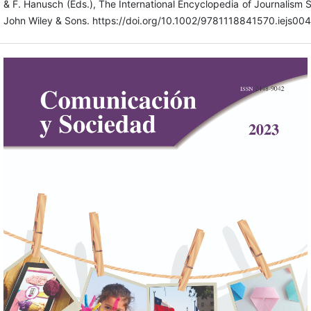
& F. Hanusch (Eds.), The International Encyclopedia of Journalism S
John Wiley & Sons. https://doi.org/10.1002/9781118841570.iejs00