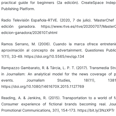
practical guide for beginners (2a edición). CreateSpace Inde
Publishing Platform.
Radio Televisión Española-RTVE. (2020, 7 de julio). ‘MasterChef 
edición ganadora. https://www.rtve.es/rtve/20200707/MasterC
edicion-ganadora/2026107.shtml
Ramos Serrano, M. (2006). Cuando la marca ofrece entretenim
aproximación al concepto de advertainment. Questiones Publici
1(11), 33-49. https://doi.org/10.5565/rev/qp.134
Rampazzo Gambarato, R. & Tárcia, L. P. T. (2017). Transmedia Str
in Journalism: An analytical model for the news coverage of 
events. Journalism Studies, 18(11), 1381-
https://doi.org/10.1080/1461670X.2015.1127769
Reading, A. & Jenkins, R. (2015). Transportation to a world of f
Consumer experience of fictional brands becoming real. Jour
Promotional Communications, 3(1), 154-173. https://bit.ly/3NzXPTr