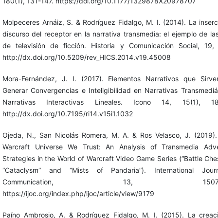
180(1), 131-147. https://doi.org/10.1177/1329878X20978707
Molpeceres Arnáiz, S. & Rodríguez Fidalgo, M. I. (2014). La inserc
discurso del receptor en la narrativa transmedia: el ejemplo de las
de televisión de ficción. Historia y Comunicación Social, 19,
http://dx.doi.org/10.5209/rev_HICS.2014.v19.45008
Mora-Fernández, J. I. (2017). Elementos Narrativos que Sirv
Generar Convergencias e Inteligibilidad en Narrativas Transmediá
Narrativas Interactivas Lineales. Icono 14, 15(1), 18
http://dx.doi.org/10.7195/ri14.v15i1.1032
Ojeda, N., San Nicolás Romera, M. A. & Ros Velasco, J. (2019).
Warcraft Universe We Trust: An Analysis of Transmedia Adver
Strategies in the World of Warcraft Video Game Series (“Battle Ches
“Cataclysm” and “Mists of Pandaria”). International Jour
Communication, 13, 1507-15
https://ijoc.org/index.php/ijoc/article/view/9179
Paíno Ambrosio, A. & Rodríguez Fidalgo, M. I. (2015). La creac