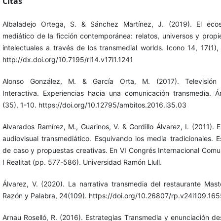
Citas
Albaladejo Ortega, S. & Sánchez Martínez, J. (2019). El eco
mediático de la ficción contemporánea: relatos, universos y prop
intelectuales a través de los transmedial worlds. Icono 14, 17(1),
http://dx.doi.org/10.7195/ri14.v17i1.1241
Alonso González, M. & García Orta, M. (2017). Televisión D
Interactiva. Experiencias hacia una comunicación transmedia. Á
(35), 1-10. https://doi.org/10.12795/ambitos.2016.i35.03
Alvarados Ramírez, M., Guarinos, V. & Gordillo Álvarez, I. (2011). E
audiovisual transmediático. Esquivando los media tradicionales. E
de caso y propuestas creativas. En VI Congrés Internacional Comu
I Realitat (pp. 577-586). Universidad Ramón Llull.
Álvarez, V. (2020). La narrativa transmedia del restaurante Mast
Razón y Palabra, 24(109). https://doi.org/10.26807/rp.v24i109.16
Arnau Roselló, R. (2016). Estrategias Transmedia y enunciación de