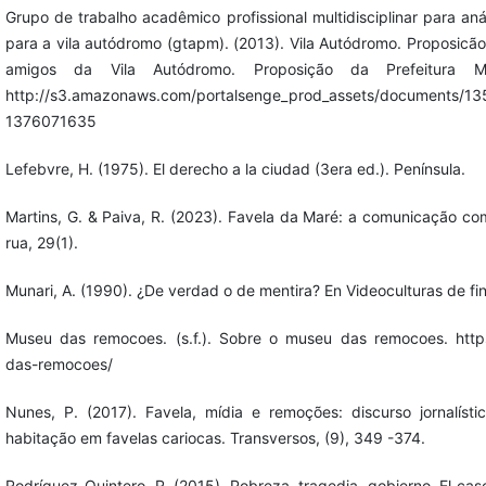
Grupo de trabalho acadêmico profissional multidisciplinar para aná
para a vila autódromo (gtapm). (2013). Vila Autódromo. Proposic
amigos da Vila Autódromo. Proposição da Prefeitura M
http://s3.amazonaws.com/portalsenge_prod_assets/documents/13
1376071635
Lefebvre, H. (1975). El derecho a la ciudad (3era ed.). Península.
Martins, G. & Paiva, R. (2023). Favela da Maré: a comunicação c
rua, 29(1).
Munari, A. (1990). ¿De verdad o de mentira? En Videoculturas de fin
Museu das remocoes. (s.f.). Sobre o museu das remocoes. htt
das-remocoes/
Nunes, P. (2017). Favela, mídia e remoções: discurso jornalísti
habitação em favelas cariocas. Transversos, (9), 349 -374.
Rodríguez-Quintero, R. (2015). Pobreza, tragedia, gobierno. El caso 