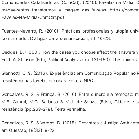
Comunidades Catalisadoras (ComCat). (2016). Favelas na Mídia: 
megaeventos transformou a imagem das favelas. https://comcat.
Favelas-Na-Midia-ComCat.pdf
Fuentes-Navarro, R. (2010). Prácticas profesionales y utopía univ
comunicador. Diálogos de la comunicación, 74, 10-23.
Geddes, B. (1990). How the cases you choose affect the answers you
En J. A. Stimson (Ed.), Political Analysis (pp. 131-150). The Universi
Giannotti, C. S. (2016). Experiências em Comunicação Popular no R
resistência nas favelas cariocas. Editora NPC.
Gonçalves, R. S. & França, B. (2010). Entre o muro e a remoção: m
M.F. Cabral, M.G. Barbosa & M.J. de Souza (Eds.), Cidade e s
resistência (pp.263-278). Terra Vermelha.
Gonçalves, R. S. & Vargas, D. (2015). Desastres e Justiça Ambienta
em Questão, 18(33), 9-22.