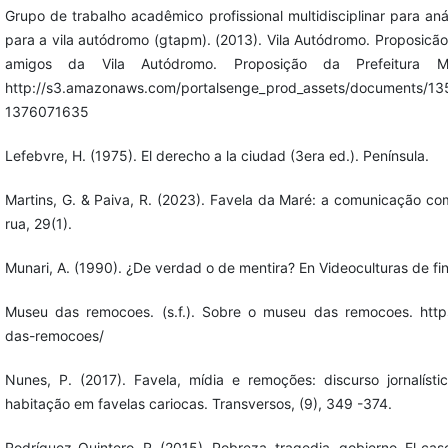
Grupo de trabalho acadêmico profissional multidisciplinar para aná
para a vila autódromo (gtapm). (2013). Vila Autódromo. Proposic
amigos da Vila Autódromo. Proposição da Prefeitura M
http://s3.amazonaws.com/portalsenge_prod_assets/documents/13
1376071635
Lefebvre, H. (1975). El derecho a la ciudad (3era ed.). Península.
Martins, G. & Paiva, R. (2023). Favela da Maré: a comunicação c
rua, 29(1).
Munari, A. (1990). ¿De verdad o de mentira? En Videoculturas de fin
Museu das remocoes. (s.f.). Sobre o museu das remocoes. htt
das-remocoes/
Nunes, P. (2017). Favela, mídia e remoções: discurso jornalísti
habitação em favelas cariocas. Transversos, (9), 349 -374.
Rodríguez-Quintero, R. (2015). Pobreza, tragedia, gobierno. El caso 