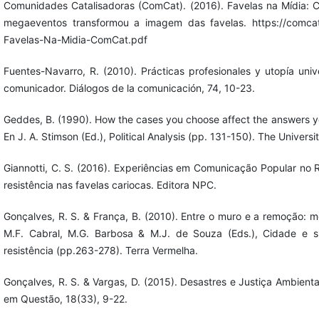
Comunidades Catalisadoras (ComCat). (2016). Favelas na Mídia: 
megaeventos transformou a imagem das favelas. https://comcat.
Favelas-Na-Midia-ComCat.pdf
Fuentes-Navarro, R. (2010). Prácticas profesionales y utopía univ
comunicador. Diálogos de la comunicación, 74, 10-23.
Geddes, B. (1990). How the cases you choose affect the answers you
En J. A. Stimson (Ed.), Political Analysis (pp. 131-150). The Universi
Giannotti, C. S. (2016). Experiências em Comunicação Popular no R
resistência nas favelas cariocas. Editora NPC.
Gonçalves, R. S. & França, B. (2010). Entre o muro e a remoção: m
M.F. Cabral, M.G. Barbosa & M.J. de Souza (Eds.), Cidade e s
resistência (pp.263-278). Terra Vermelha.
Gonçalves, R. S. & Vargas, D. (2015). Desastres e Justiça Ambienta
em Questão, 18(33), 9-22.