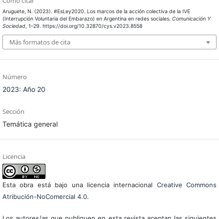
Cómo citar
Aruguete, N. (2023). #EsLey2020. Los marcos de la acción colectiva de la IVE
(Interrupción Voluntaria del Embarazo) en Argentina en redes sociales.
Comunicación Y
Sociedad
, 1–29. https://doi.org/10.32870/cys.v2023.8558
Más formatos de cita
Número
2023: Año 20
Sección
Temática general
Licencia
Esta obra está bajo una licencia internacional
Creative Commons
Atribución-NoComercial 4.0
.
Los autores/as que publiquen en esta revista aceptan las siguientes