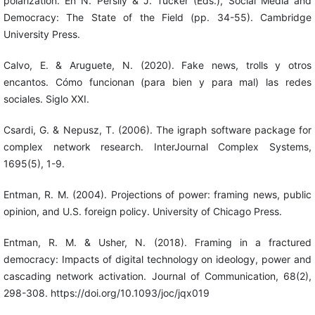
polarization. En N. Persily & J. Tucker (Eds.), Social Media and
Democracy: The State of the Field (pp. 34-55). Cambridge
University Press.
Calvo, E. & Aruguete, N. (2020). Fake news, trolls y otros
encantos. Cómo funcionan (para bien y para mal) las redes
sociales. Siglo XXI.
Csardi, G. & Nepusz, T. (2006). The igraph software package for
complex network research. InterJournal Complex Systems,
1695(5), 1-9.
Entman, R. M. (2004). Projections of power: framing news, public
opinion, and U.S. foreign policy. University of Chicago Press.
Entman, R. M. & Usher, N. (2018). Framing in a fractured
democracy: Impacts of digital technology on ideology, power and
cascading network activation. Journal of Communication, 68(2),
298-308. https://doi.org/10.1093/joc/jqx019