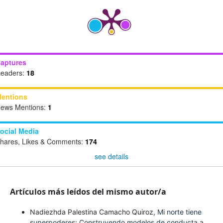
aptures
eaders:
18
entions
ews Mentions:
1
ocial Media
hares, Likes & Comments:
174
see details
Artículos más leídos del mismo autor/a
Nadiezhda Palestina Camacho Quiroz,
Mi norte tiene
superpoderes: Construyendo modelos de conducta a