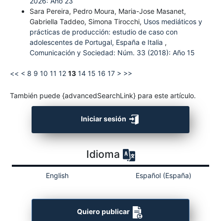
2026: Año 23
Sara Pereira, Pedro Moura, Maria-Jose Masanet,
Gabriella Taddeo, Simona Tirocchi,
Usos mediáticos y
prácticas de producción: estudio de caso con
adolescentes de Portugal, España e Italia
,
Comunicación y Sociedad: Núm. 33 (2018): Año 15
<<
<
8
9
10
11
12
13
14
15
16
17
>
>>
También puede {advancedSearchLink} para este artículo.
Iniciar sesión
Idioma
English
Español (España)
Quiero publicar