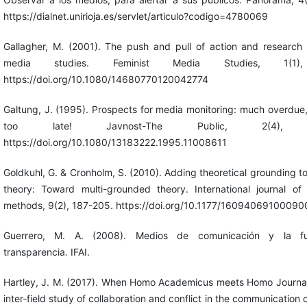
https://dialnet.unirioja.es/servlet/articulo?codigo=4780069
Gallagher, M. (2001). The push and pull of action and research i
media studies. Feminist Media Studies, 1(1),
https://doi.org/10.1080/14680770120042774
Galtung, J. (1995). Prospects for media monitoring: much overdue
too late! Javnost-The Public, 2(4), 9
https://doi.org/10.1080/13183222.1995.11008611
Goldkuhl, G. & Cronholm, S. (2010). Adding theoretical grounding 
theory: Toward multi-grounded theory. International journal of q
methods, 9(2), 187-205. https://doi.org/10.1177/1609406910009
Guerrero, M. A. (2008). Medios de comunicación y la f
transparencia. IFAI.
Hartley, J. M. (2017). When Homo Academicus meets Homo Journali
inter-field study of collaboration and conflict in the communication o