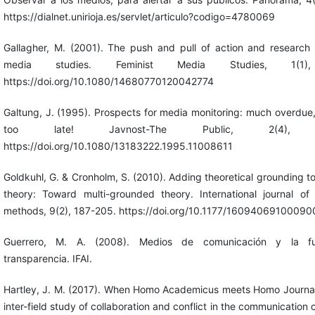
https://dialnet.unirioja.es/servlet/articulo?codigo=4780069
Gallagher, M. (2001). The push and pull of action and research i
media studies. Feminist Media Studies, 1(1),
https://doi.org/10.1080/14680770120042774
Galtung, J. (1995). Prospects for media monitoring: much overdue
too late! Javnost-The Public, 2(4), 9
https://doi.org/10.1080/13183222.1995.11008611
Goldkuhl, G. & Cronholm, S. (2010). Adding theoretical grounding 
theory: Toward multi-grounded theory. International journal of q
methods, 9(2), 187-205. https://doi.org/10.1177/1609406910009
Guerrero, M. A. (2008). Medios de comunicación y la f
transparencia. IFAI.
Hartley, J. M. (2017). When Homo Academicus meets Homo Journali
inter-field study of collaboration and conflict in the communication o