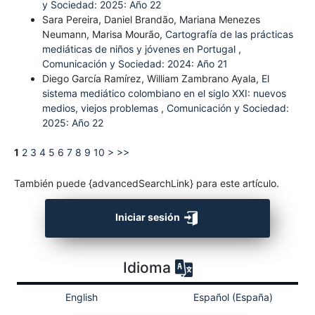
y Sociedad: 2025: Año 22
Sara Pereira, Daniel Brandão, Mariana Menezes
Neumann, Marisa Mourão,
Cartografía de las prácticas
mediáticas de niños y jóvenes en Portugal
,
Comunicación y Sociedad: 2024: Año 21
Diego García Ramírez, William Zambrano Ayala,
El
sistema mediático colombiano en el siglo XXI: nuevos
medios, viejos problemas
,
Comunicación y Sociedad:
2025: Año 22
1
2
3
4
5
6
7
8
9
10
>
>>
También puede {advancedSearchLink} para este artículo.
Iniciar sesión
Idioma
English
Español (España)