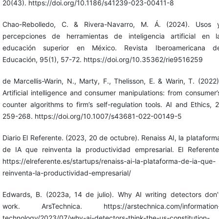
20(43). https://doi.org/10.1186/s41239-023-00411-8
Chao-Rebolledo, C. & Rivera-Navarro, M. Á. (2024). Usos 
percepciones de herramientas de inteligencia artificial en l
educación superior en México. Revista Iberoamericana d
Educación, 95(1), 57-72. https://doi.org/10.35362/rie9516259
de Marcellis-Warin, N., Marty, F., Thelisson, E. & Warin, T. (2022)
Artificial intelligence and consumer manipulations: from consumer’
counter algorithms to firm’s self-regulation tools. AI and Ethics, 2
259-268. https://doi.org/10.1007/s43681-022-00149-5
Diario El Referente. (2023, 20 de octubre). Renaiss AI, la plataform
de IA que reinventa la productividad empresarial. El Referente
https://elreferente.es/startups/renaiss-ai-la-plataforma-de-ia-que-
reinventa-la-productividad-empresarial/
Edwards, B. (2023a, 14 de julio). Why AI writing detectors don’
work. ArsTechnica. https://arstechnica.com/information
technology/2023/07/why-ai-detectors-think-the-us-constitution-