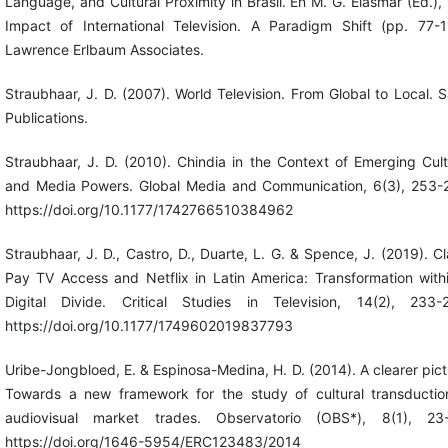
Language, and Cultural Proximity in Brasil. En M. G. Elasmar (Ed.),
Impact of International Television. A Paradigm Shift (pp. 77-1
Lawrence Erlbaum Associates.
Straubhaar, J. D. (2007). World Television. From Global to Local. 
Publications.
Straubhaar, J. D. (2010). Chindia in the Context of Emerging Cult
and Media Powers. Global Media and Communication, 6(3), 253-
https://doi.org/10.1177/1742766510384962
Straubhaar, J. D., Castro, D., Duarte, L. G. & Spence, J. (2019). Cl
Pay TV Access and Netflix in Latin America: Transformation with
Digital Divide. Critical Studies in Television, 14(2), 233-
https://doi.org/10.1177/1749602019837793
Uribe-Jongbloed, E. & Espinosa-Medina, H. D. (2014). A clearer pict
Towards a new framework for the study of cultural transductio
audiovisual market trades. Observatorio (OBS*), 8(1), 23
https://doi.org/1646-5954/ERC123483/2014