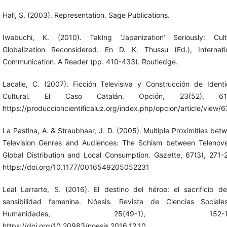
Hall, S. (2003). Representation. Sage Publications.
Iwabuchi, K. (2010). Taking ‘Japanization’ Seriously: Cult
Globalization Reconsidered. En D. K. Thussu (Ed.), Internati
Communication. A Reader (pp. 410-433). Routledge.
Lacalle, C. (2007). Ficción Televisiva y Construcción de Ident
Cultural. El Caso Catalán. Opción, 23(52), 61-
https://produccioncientificaluz.org/index.php/opcion/article/view/
La Pastina, A. & Straubhaar, J. D. (2005). Multiple Proximities bet
Television Genres and Audiences: The Schism between Telenove
Global Distribution and Local Consumption. Gazette, 67(3), 271-
https://doi.org/10.1177/0016549205052231
Leal Larrarte, S. (2016). El destino del héroe: el sacrificio d
sensibilidad femenina. Nóesis. Revista de Ciencias Social
Humanidades, 25(49-1), 152-16
https://doi.org/10.20983/noesis.2016.12.10