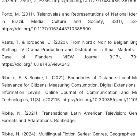
Gazette, 76(3), 211-236. https://doi.org/10.1177/17480485135169
Porto, M. (2011). Telenovelas and Representations of National Iden
in Brazil. Media, Culture and Society, 33(1), 53-
https://doi.org/10.1177/0163443710385500
Raats, T. & Iordache, C. (2020). From Nordic Noir to Belgian Bri
Shifting TV Drama Production and Distribution in Small Markets:
Case of Flanders. VIEW Journal, 9(17), 79-
https://doi.org/10.18146/view.243
Ribeiro, F. & Bonixe, L. (2021). Boundaries of Distance. Local M
Relevance for Citizens: Measuring Consumption, Digital Extensions
Information Levels. Online Journal of Communication and M
Technologies, 11(3), e202115. https://doi.org/10.30935/ojcmt/1110
Ribke, N. (2021). Transnational Latin American Television: Gen
Formats and Adaptations. Routledge.
Ribke, N. (2024). Multilingual Fiction Series: Genres, Geographies