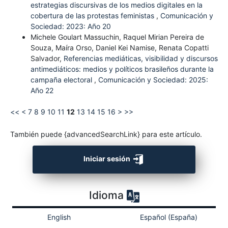
estrategias discursivas de los medios digitales en la
cobertura de las protestas feministas
,
Comunicación y
Sociedad: 2023: Año 20
Michele Goulart Massuchin, Raquel Mirian Pereira de
Souza, Maíra Orso, Daniel Kei Namise, Renata Copatti
Salvador,
Referencias mediáticas, visibilidad y discursos
antimediáticos: medios y políticos brasileños durante la
campaña electoral
,
Comunicación y Sociedad: 2025:
Año 22
<<
<
7
8
9
10
11
12
13
14
15
16
>
>>
También puede {advancedSearchLink} para este artículo.
Iniciar sesión
Idioma
English
Español (España)