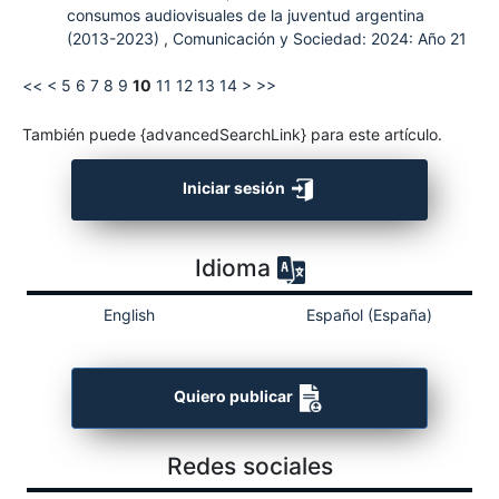
consumos audiovisuales de la juventud argentina
(2013-2023)
,
Comunicación y Sociedad: 2024: Año 21
<<
<
5
6
7
8
9
10
11
12
13
14
>
>>
También puede {advancedSearchLink} para este artículo.
Iniciar sesión
Idioma
English
Español (España)
Quiero publicar
Redes sociales