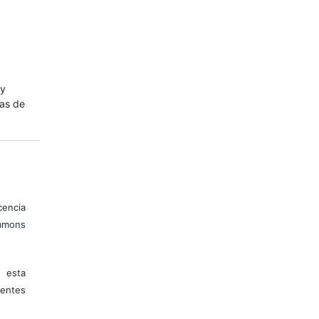
 y
mas de
encia
mons
 esta
entes