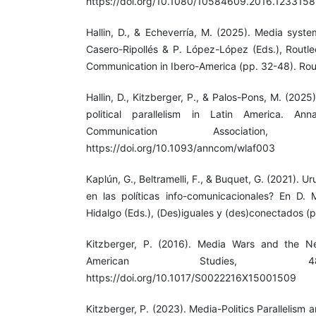
https://doi.org/10.1080/10584609.2016.1233158
Hallin, D., & Echeverría, M. (2025). Media syste
Casero-Ripollés & P. López-López (Eds.), Routle
Communication in Ibero-America (pp. 32-48). Rou
Hallin, D., Kitzberger, P., & Palos-Pons, M. (202
political parallelism in Latin America. Ann
Communication Association,
https://doi.org/10.1093/anncom/wlaf003
Kaplún, G., Beltramelli, F., & Buquet, G. (2021). 
en las políticas info-comunicacionales? En D.
Hidalgo (Eds.), (Des)iguales y (des)conectados 
Kitzberger, P. (2016). Media Wars and the Ne
American Studies, 4
https://doi.org/10.1017/S0022216X15001509
Kitzberger, P. (2023). Media-Politics Parallelism