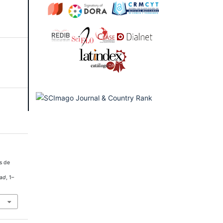
os de
dad
, 1–