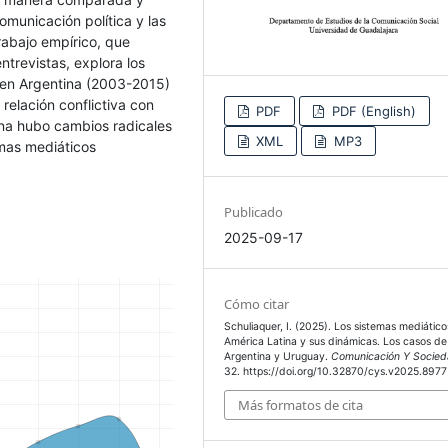
omunicación política y las
rabajo empírico, que
trevistas, explora los
o en Argentina (2003-2015)
relación conflictiva con
PDF
PDF (English)
ina hubo cambios radicales
XML
MP3
emas mediáticos
Publicado
2025-09-17
Cómo citar
Schuliaquer, I. (2025). Los sistemas mediátic
América Latina y sus dinámicas. Los casos de
Argentina y Uruguay.
Comunicación Y Socie
32. https://doi.org/10.32870/cys.v2025.8977
Más formatos de cita