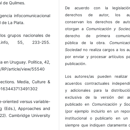
l de Quilmes.
De acuerdo con la legislaci
derechos de autor, los au
ergencia infocomunicacional
conservan los derechos de auto
 de La Plata.
otorgan a
Comunicación y Socie
los grupos nacionales de
derecho de primera comunic
.info, 55, 233-255.
pública de la obra.
Comunicac
Sociedad
no realiza cargos a los a
por enviar y procesar artículos p
a en Uruguay. Política, 42,
publicación.
hp/RP/article/view/55540
Los autores/as pueden realizar 
ections. Media, Culture &
acuerdos contractuales independ
77/0163443713491302
y adicionales para la distribuc
exclusiva de la versión del art
e-oriented versus variable-
publicado en
Comunicación y Soc
ng (Eds.), Approaches and
(por ejemplo incluirlo en un repos
22). Cambridge University
institucional o publicarlo en un 
siempre que indiquen claramente 