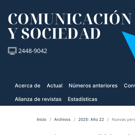
Acerca de
Actual
Números anteriores
Conv
Alianza de revistas
Estadísticas
Inicio
/
Archivos
/
2025: Año 22
/
Nuevas pers