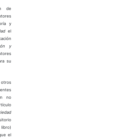
ón de
tores
ría y
dad
el
ación
ión y
utores
ara su
otros
ientes
ión no
ículo
iedad
itorio
libro)
que el