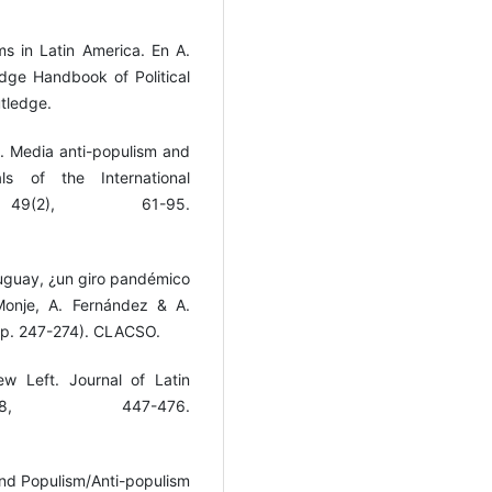
ms in Latin America. En A.
dge Handbook of Political
tledge.
5). Media anti-populism and
als of the International
 49(2), 61-95.
Uruguay, ¿un giro pandémico
 Monje, A. Fernández & A.
(pp. 247-274). CLACSO.
w Left. Journal of Latin
8, 447-476.
 and Populism/Anti-populism