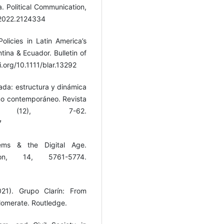
a. Political Communication,
.2022.2124334
Policies in Latin America’s
tina & Ecuador. Bulletin of
.org/10.1111/blar.13292
ada: estructura y dinámica
smo contemporáneo. Revista
 (12), 7-62.
7
ems & the Digital Age.
ion, 14, 5761-5774.
021). Grupo Clarín: From
omerate. Routledge.