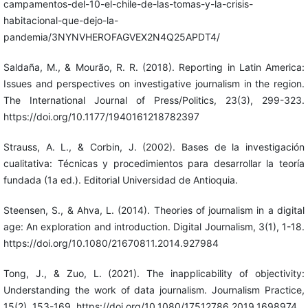
campamentos-del-10-el-chile-de-las-tomas-y-la-crisis-
habitacional-que-dejo-la-
pandemia/3NYNVHEROFAGVEX2N4Q25APDT4/
Saldaña, M., & Mourão, R. R. (2018). Reporting in Latin America:
Issues and perspectives on investigative journalism in the region.
The International Journal of Press/Politics, 23(3), 299-323.
https://doi.org/10.1177/1940161218782397
Strauss, A. L., & Corbin, J. (2002). Bases de la investigación
cualitativa: Técnicas y procedimientos para desarrollar la teoría
fundada (1a ed.). Editorial Universidad de Antioquia.
Steensen, S., & Ahva, L. (2014). Theories of journalism in a digital
age: An exploration and introduction. Digital Journalism, 3(1), 1-18.
https://doi.org/10.1080/21670811.2014.927984
Tong, J., & Zuo, L. (2021). The inapplicability of objectivity:
Understanding the work of data journalism. Journalism Practice,
15(2), 153-169. https://doi.org/10.1080/17512786.2019.1698974