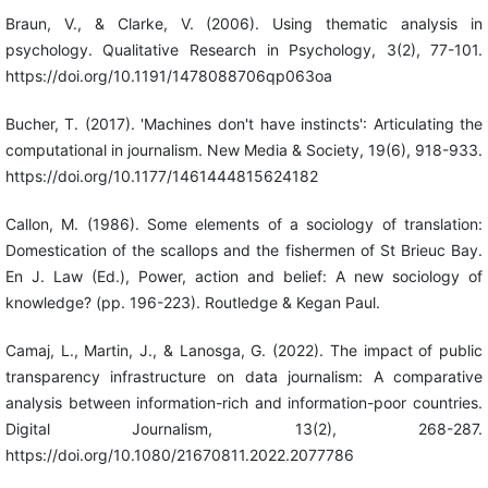
Braun, V., & Clarke, V. (2006). Using thematic analysis in
psychology. Qualitative Research in Psychology, 3(2), 77-101.
https://doi.org/10.1191/1478088706qp063oa
Bucher, T. (2017). 'Machines don't have instincts': Articulating the
computational in journalism. New Media & Society, 19(6), 918-933.
https://doi.org/10.1177/1461444815624182
Callon, M. (1986). Some elements of a sociology of translation:
Domestication of the scallops and the fishermen of St Brieuc Bay.
En J. Law (Ed.), Power, action and belief: A new sociology of
knowledge? (pp. 196-223). Routledge & Kegan Paul.
Camaj, L., Martin, J., & Lanosga, G. (2022). The impact of public
transparency infrastructure on data journalism: A comparative
analysis between information-rich and information-poor countries.
Digital Journalism, 13(2), 268-287.
https://doi.org/10.1080/21670811.2022.2077786