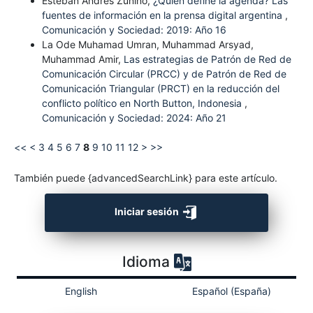
Esteban Andrés Zunino,
¿Quién define la agenda? Las
fuentes de información en la prensa digital argentina
,
Comunicación y Sociedad: 2019: Año 16
La Ode Muhamad Umran, Muhammad Arsyad,
Muhammad Amir,
Las estrategias de Patrón de Red de
Comunicación Circular (PRCC) y de Patrón de Red de
Comunicación Triangular (PRCT) en la reducción del
conflicto político en North Button, Indonesia
,
Comunicación y Sociedad: 2024: Año 21
<<
<
3
4
5
6
7
8
9
10
11
12
>
>>
También puede {advancedSearchLink} para este artículo.
Iniciar sesión
Idioma
English
Español (España)