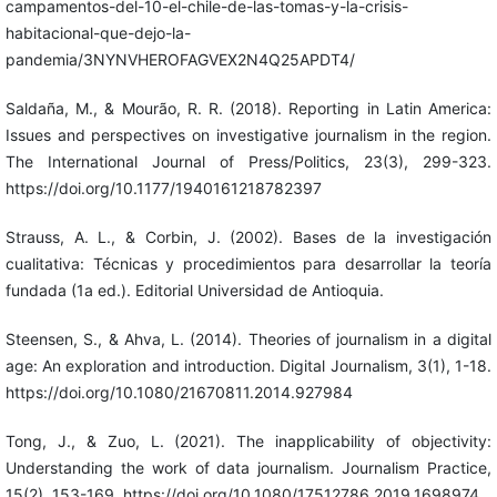
campamentos-del-10-el-chile-de-las-tomas-y-la-crisis-
habitacional-que-dejo-la-
pandemia/3NYNVHEROFAGVEX2N4Q25APDT4/
Saldaña, M., & Mourão, R. R. (2018). Reporting in Latin America:
Issues and perspectives on investigative journalism in the region.
The International Journal of Press/Politics, 23(3), 299-323.
https://doi.org/10.1177/1940161218782397
Strauss, A. L., & Corbin, J. (2002). Bases de la investigación
cualitativa: Técnicas y procedimientos para desarrollar la teoría
fundada (1a ed.). Editorial Universidad de Antioquia.
Steensen, S., & Ahva, L. (2014). Theories of journalism in a digital
age: An exploration and introduction. Digital Journalism, 3(1), 1-18.
https://doi.org/10.1080/21670811.2014.927984
Tong, J., & Zuo, L. (2021). The inapplicability of objectivity:
Understanding the work of data journalism. Journalism Practice,
15(2), 153-169. https://doi.org/10.1080/17512786.2019.1698974