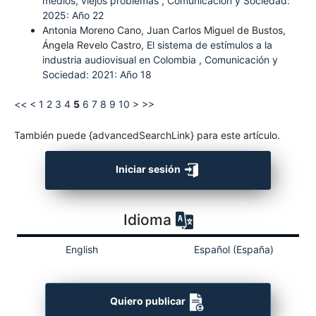
medios, viejos problemas
,
Comunicación y Sociedad:
2025: Año 22
Antonia Moreno Cano, Juan Carlos Miguel de Bustos,
Ángela Revelo Castro,
El sistema de estímulos a la
industria audiovisual en Colombia
,
Comunicación y
Sociedad: 2021: Año 18
<<
<
1
2
3
4
5
6
7
8
9
10
>
>>
También puede {advancedSearchLink} para este artículo.
Iniciar sesión
Idioma
English
Español (España)
Quiero publicar