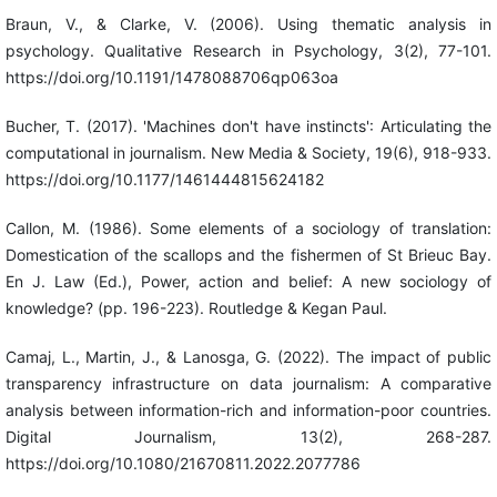
Braun, V., & Clarke, V. (2006). Using thematic analysis in
psychology. Qualitative Research in Psychology, 3(2), 77-101.
https://doi.org/10.1191/1478088706qp063oa
Bucher, T. (2017). 'Machines don't have instincts': Articulating the
computational in journalism. New Media & Society, 19(6), 918-933.
https://doi.org/10.1177/1461444815624182
Callon, M. (1986). Some elements of a sociology of translation:
Domestication of the scallops and the fishermen of St Brieuc Bay.
En J. Law (Ed.), Power, action and belief: A new sociology of
knowledge? (pp. 196-223). Routledge & Kegan Paul.
Camaj, L., Martin, J., & Lanosga, G. (2022). The impact of public
transparency infrastructure on data journalism: A comparative
analysis between information-rich and information-poor countries.
Digital Journalism, 13(2), 268-287.
https://doi.org/10.1080/21670811.2022.2077786