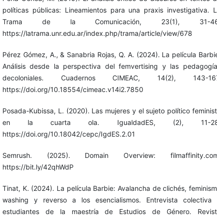
políticas públicas: Lineamientos para una praxis investigativa. 
Trama de la Comunicación, 23(1), 31-46
https://latrama.unr.edu.ar/index.php/trama/article/view/678
Pérez Gómez, A., & Sanabria Rojas, Q. A. (2024). La película Barbi
Análisis desde la perspectiva del femvertising y las pedagogí
decoloniales. Cuadernos CIMEAC, 14(2), 143-167
https://doi.org/10.18554/cimeac.v14i2.7850
Posada-Kubissa, L. (2020). Las mujeres y el sujeto político feminis
en la cuarta ola. IgualdadES, (2), 11-28
https://doi.org/10.18042/cepc/IgdES.2.01
Semrush. (2025). Domain Overview: filmaffinity.com
https://bit.ly/42qhWdP
Tinat, K. (2024). La película Barbie: Avalancha de clichés, feminis
washing y reverso a los esencialismos. Entrevista colectiva
estudiantes de la maestría de Estudios de Género. Revis