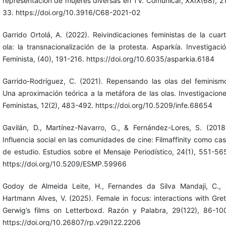
representación de mujeres diversas en TV. Comunicar, XXIX(68), 2
33. https://doi.org/10.3916/C68-2021-02
Garrido Ortolá, A. (2022). Reivindicaciones feministas de la cuar
ola: la transnacionalización de la protesta. Asparkía. Investigaci
Feminista, (40), 191-216. https://doi.org/10.6035/asparkia.6184
Garrido-Rodríguez, C. (2021). Repensando las olas del feminism
Una aproximación teórica a la metáfora de las olas. Investigacion
Feministas, 12(2), 483-492. https://doi.org/10.5209/infe.68654
Gavilán, D., Martínez-Navarro, G., & Fernández-Lores, S. (2018
Influencia social en las comunidades de cine: Filmaffinity como ca
de estudio. Estudios sobre el Mensaje Periodístico, 24(1), 551-56
https://doi.org/10.5209/ESMP.59966
Godoy de Almeida Leite, H., Fernandes da Silva Mandaji, C.,
Hartmann Alves, V. (2025). Female in focus: interactions with Gre
Gerwig’s films on Letterboxd. Razón y Palabra, 29(122), 86-10
https://doi.org/10.26807/rp.v29i122.2206