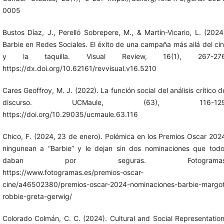
0005
Bustos Díaz, J., Perelló Sobrepere, M., & Martín-Vicario, L. (2024
Barbie en Redes Sociales. El éxito de una campaña más allá del ci
y la taquilla. Visual Review, 16(1), 267-276
https://dx.doi.org/10.62161/revvisual.v16.5210
Cares Geoffroy, M. J. (2022). La función social del análisis crítico d
discurso. UCMaule, (63), 116-129
https://doi.org/10.29035/ucmaule.63.116
Chico, F. (2024, 23 de enero). Polémica en los Premios Oscar 202
ningunean a “Barbie” y le dejan sin dos nominaciones que tod
daban por seguras. Fotogramas
https://www.fotogramas.es/premios-oscar-
cine/a46502380/premios-oscar-2024-nominaciones-barbie-margo
robbie-greta-gerwig/
Colorado Colmán, C. C. (2024). Cultural and Social Representatio