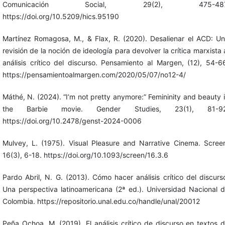
Comunicación Social, 29(2), 475-487
https://doi.org/10.5209/hics.95190
Martínez Romagosa, M., & Flax, R. (2020). Desalienar el ACD: U
revisión de la noción de ideología para devolver la crítica marxista 
análisis crítico del discurso. Pensamiento al Margen, (12), 54-6
https://pensamientoalmargen.com/2020/05/07/no12-4/
Máthé, N. (2024). “I’m not pretty anymore:” Femininity and beauty 
the Barbie movie. Gender Studies, 23(1), 81-92
https://doi.org/10.2478/genst-2024-0006
Mulvey, L. (1975). Visual Pleasure and Narrative Cinema. Scree
16(3), 6-18. https://doi.org/10.1093/screen/16.3.6
Pardo Abril, N. G. (2013). Cómo hacer análisis crítico del discurs
Una perspectiva latinoamericana (2ª ed.). Universidad Nacional 
Colombia. https://repositorio.unal.edu.co/handle/unal/20012
Peña Ochoa, M. (2019). El análisis crítico de discurso en textos 