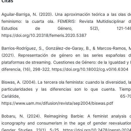
Citas
Aguilar-Barriga, N. (2020). Una aproximación teórica a las olas d
feminismo: la cuarta ola. FEMERIS: Revista Multidisciplinar 
Estudios de Género, 5(2), 121-146
https://doi.org/10.20318/femeris.2020.5387
Barrios-Rodríguez, S., González-de-Garay, B., & Marcos-Ramos, 
(2021). Representación de género en las series españolas 
plataformas de streaming. Cuestiones de Género: de la Igualdad y 
diferencia, (16), 298-322. https://doi.org/10.18002/cg.v0i16.6304
Biswas, A. (2004). La tercera ola feminista: cuando la diversidad, l
particularidades y las diferencias son lo que cuenta. Tiem
Cariátide, 65-70
https://www.uam.mx/difusion/revista/sep2004/biswas.pdf
Bobaru, N. (2024). Reimagining Barbie: A feminist analysis 
iconography and consumerism in the age of gender reevaluatio
Gender Studies, 23(1), 5-25. https://doi.org/10.2478/genst-202